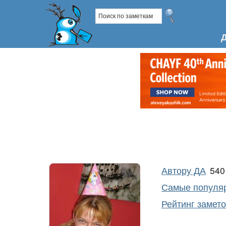
Автору ДА
54
Самые популяр
Рейтинг замет