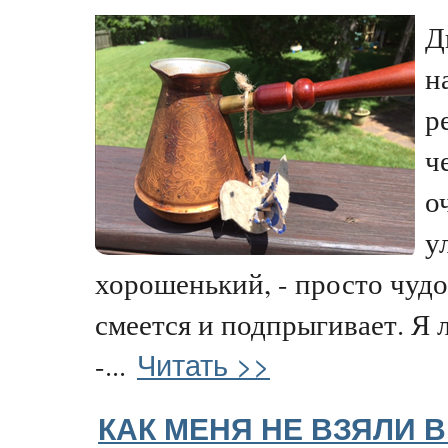
Д
н
р
ч
о
у
хорошенький, - просто чудо,
смеется и подпрыгивает. Я 
Читать >>
-...
КАК МЕНЯ НЕ ВЗЯЛИ 