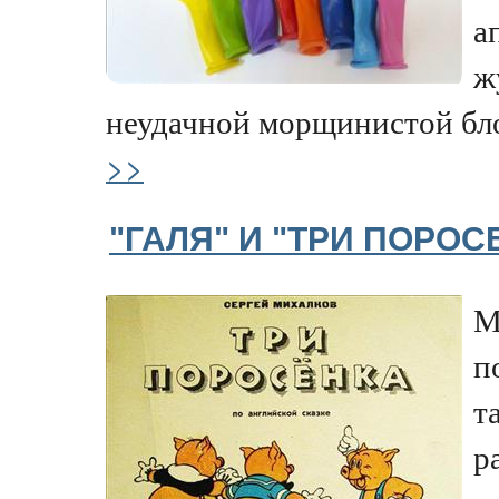
а
ж
неудачной морщинистой бло
>>
"ГАЛЯ" И "ТРИ ПОРОС
М
п
т
р