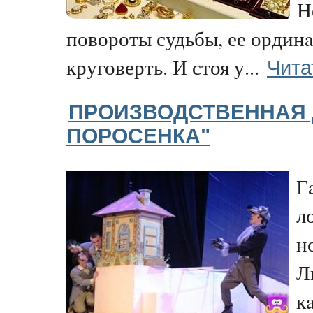
Н
повороты судьбы, ее ордин
Чита
круговерть. И стоя у...
ПРОИЗВОДСТВЕННАЯ 
ПОРОСЕНКА"
Г
л
н
Л
к