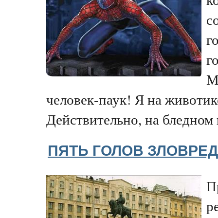
с
г
г
М
человек-паук! Я на животик
Действительно, на бледном п
ПЯТЬ ГОЛОВ ЗЛОВРЕ
П
р