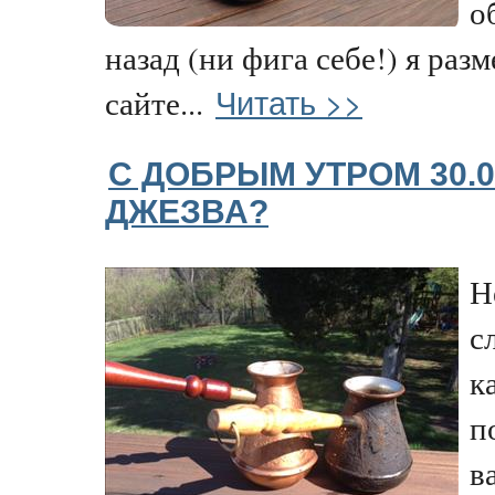
о
назад (ни фига себе!) я раз
Читать >>
сайте...
С ДОБРЫМ УТРОМ 30.0
ДЖЕЗВА?
Н
с
к
п
в