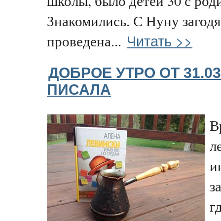
школы, было детей 30 с род
Знакомились. С Нуну загодя
Читать >>
проведена...
ДОБРОЕ УТРО ОТ 31.03
ПИСАЛА
В
л
и
з
г