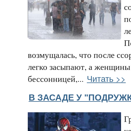
с
п
л
П
возмущалась, что после сс
легко засыпают, а женщины
Читать >>
бессонницей,...
В ЗАСАДЕ У "ПОДРУЖ
Г
к