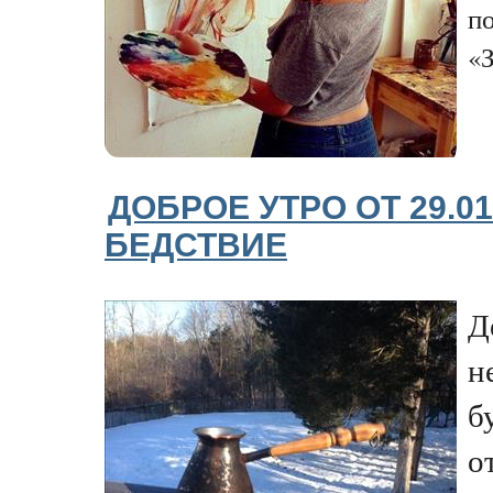
п
«З
ДОБРОЕ УТРО ОТ 29.0
БЕДСТВИЕ
Д
н
б
о