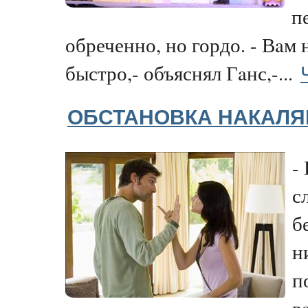
п
обреченно, но гордо. - Вaм 
быстро,- объяснял Гaнс,-...
ОБСТАНОВКА НАКАЛЯ
-
с
б
н
п
в