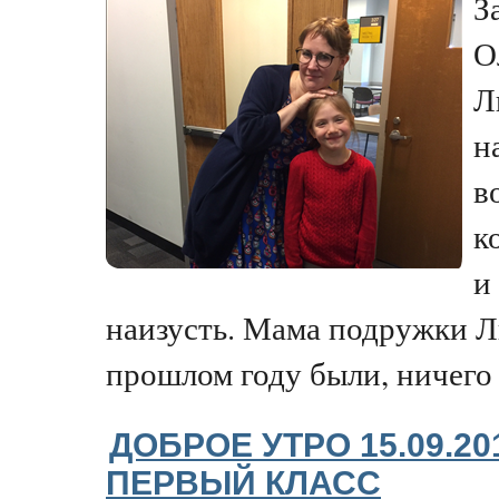
З
О
Л
н
в
к
и
наизусть. Мама подружки Л
прошлом году были, ничего 
ДОБРОЕ УТРО 15.09.2
ПЕРВЫЙ КЛАСС