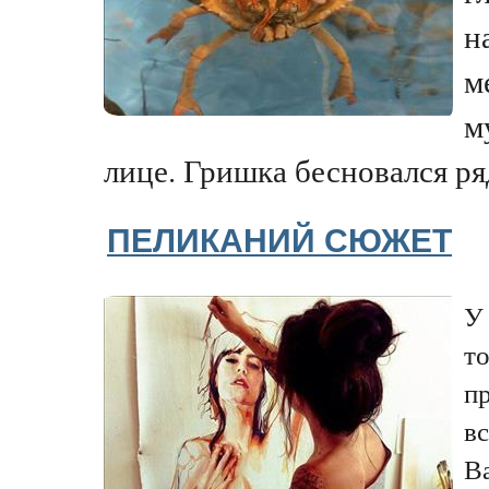
н
м
м
лице. Гришка бесновался ряд
ПЕЛИКАНИЙ СЮЖЕТ
У 
то
п
вс
В