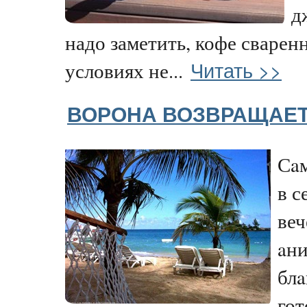
д
надо заметить, кофе сварен
Читать >>
условиях не...
ВОРОНА ВОЗВРАЩАЕ
Сaм
в с
веч
aн
блa
гот