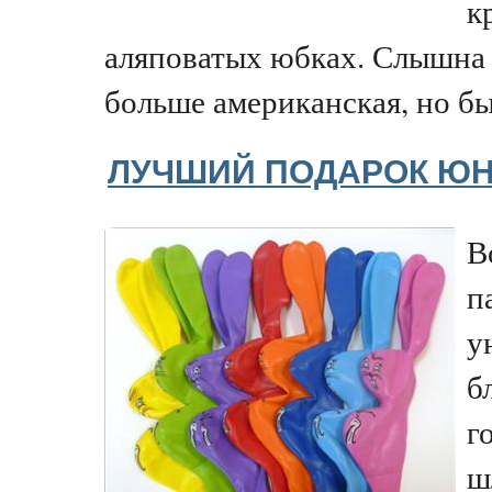
к
аляповатых юбках. Слышна 
больше американская, но быв
ЛУЧШИЙ ПОДАРОК ЮН
В
п
у
б
г
ш