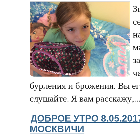
З
с
н
м
з
ч
бурления и брожения. Вы ег
слушайте. Я вам расскажу,..
ДОБРОЕ УТРО 8.05.20
МОСКВИЧИ