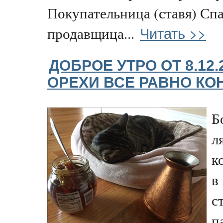
Покупательница (ставя) Сп
Читать >>
продавщица...
ДОБРОЕ УТРО ОТ 8.12.
ОРЕХИ ВСЕ РАВНО К
Б
л
к
в
с
п