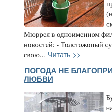
п
(
с
Мюррея в одноименном фил
новостей: - Толстожопый с
Читать >>
свою...
ПОГОДА НЕ БЛАГОПР
ЛЮБВИ
Б
н