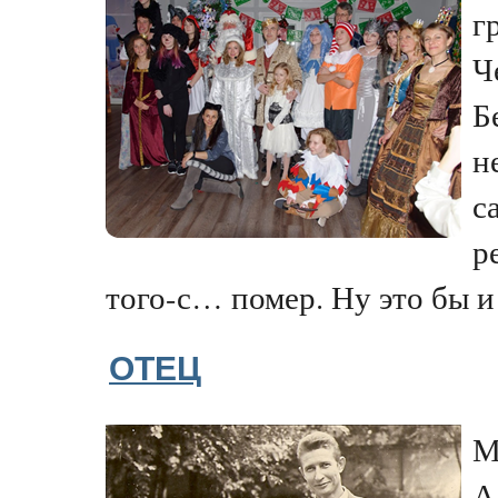
г
Ч
Б
н
с
р
того-с… помер. Ну это бы и 
ОТЕЦ
М
А