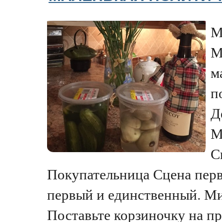
М
М
м
п
Д
М
С
Покупательница Сцена перв
первый и единственный. М
Поставьте корзиночку на пр