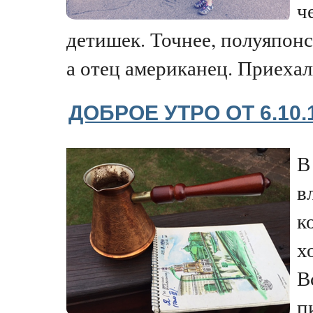
ч
детишек. Точнее, полуяпонс
а отец американец. Приехали
ДОБРОЕ УТРО ОТ 6.10
В
в
к
х
В
п