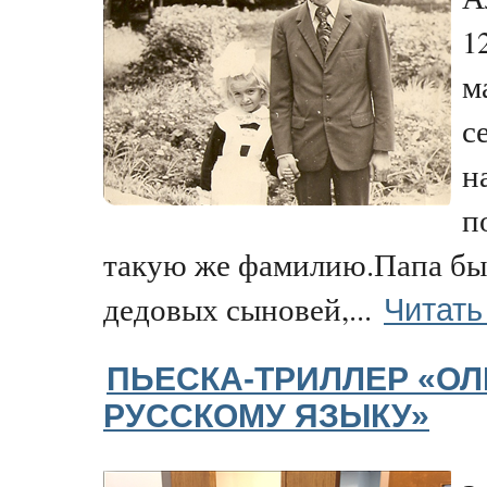
1
м
с
н
п
такую же фамилию.Папа бы
Читать
дедовых сыновей,...
ПЬЕСКА-ТРИЛЛЕР «О
РУССКОМУ ЯЗЫКУ»