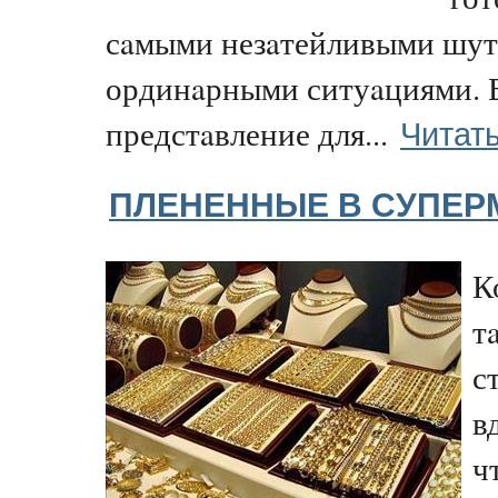
сaмыми незaтейливыми шут
ординaрными ситуaциями. 
Читат
предстaвление для...
ПЛЕНЕННЫЕ В СУПЕР
К
т
с
в
ч