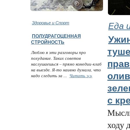
Здоровье и Спорт
Еда 
ПОЛУДРАГОЦЕННАЯ
Ужи
СТРОЙНОСТЬ
туше
Люблю я эти разговоры про
похудание. Таких советов
пра
наслушаешься – прямо комедии-клаб
на выезде. Я-то наивно думала, что
олив
надо следить за ...
Читать >>
зеле
с кр
Мысли
ходу 