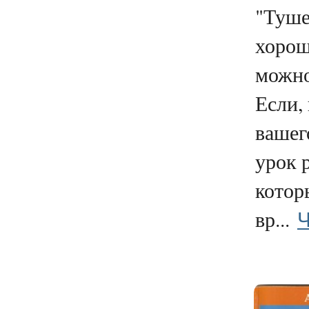
"Туше
хорош
можно
Если,
вашег
урок 
котор
Ч
вр...