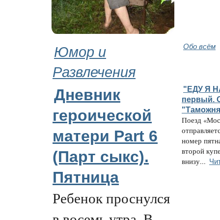
Юмор и
Обо всём
Развлечения
"ЕДУ Я Н
Дневник
первый. 
"Таможня
героической
Поезд «Мос
отправляетс
матери Part 6
номер пятн
второй куп
(Парт cыкс).
Чи
внизу...
Пятница
Ребенок проснулся
в восемь утра. В