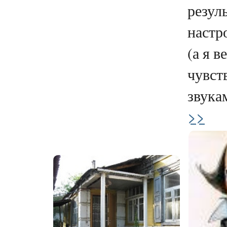
резул
настр
(а я в
чувст
звукам
>>