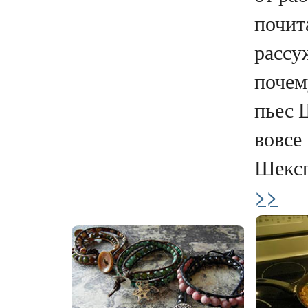
почит
рассу
почем
пьес 
вовсе
Шексп
>>