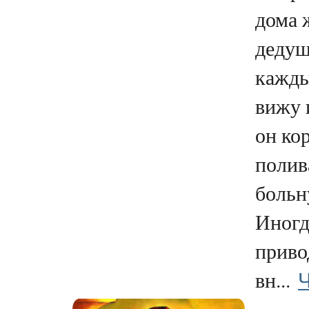
дома 
дедуш
кажды
вижу 
он ко
полив
больн
Иногд
приво
Ч
вн...