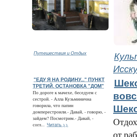
Путешествия и Отдых
Куль
Исск
"ЕДУ Я НА РОДИНУ..." ПУНКТ
Шек
ТРЕТИЙ. ОСТАНОВКА "ДОМ"
По дороге к мачехе, беседуем с
вовс
сестрой. - Алла Кузьминична
говорила, что папин
Шек
домперестроили.- Давай, - говорю, -
зайдем? Посмотрим.- Давай, -
Отдох
Читать >>
согл...
от ра