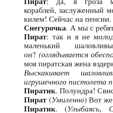
Пират
: да, я гроза м
кораблей, заслуженный м
килем! Сейчас на пенсии.
Снегурочка
. А мы с ребя
Пират
: так и я не моло
маленький шаловлив
он?
(оглядывается обесп
моя пиратская жена вздерн
Выскакивает шаловл
игрушечного пистолета п
Пиратик
. Полундра! Свис
Пират
(
Умиленно
) Вот ж
Пиратик
. (
Улыбаясь
,
С