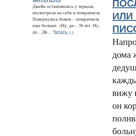
ПОС
Джейн остановилась у зеркала,
посмотрела на себя и помрачнела.
ИЛИ
Повернулась боком – помрачнела
еще больше. «Ну, да... 38 лет. Ну,
ПИС
Читать >>
да... Дв...
Напро
дома 
дедуш
кажды
вижу 
он ко
полив
больн