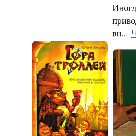
Иногд
приво
Ч
вн...