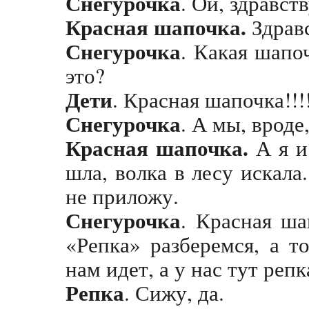
Снегурочка
. Ой, здравст
Красная шапочка.
Здрав
Снегурочка
. Какая шапоч
это?
Дети
. Красная шапочка!!!
Снегурочка
. А мы, вроде,
Красная шапочка.
А я и
шла, волка в лесу искала.
не приложу.
Снегурочка
. Красная ша
«Репка» разберемся, а т
нам идет, а у нас тут репк
Репка
. Сижу, да.