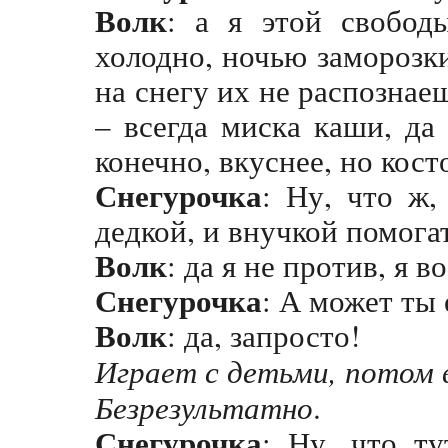
Волк
: а я этой свобод
холодно, ночью заморозк
на снегу их не распознаеш
– всегда миска каши, да 
конечно, вкуснее, но кос
Снегурочка
: Ну, что ж,
дедкой, и внучкой помога
Волк
: да я не против, я 
Снегурочка
: А может ты
Волк
: да, запросто!
Играет с детьми, потом 
Безрезультатно
.
Снегурочка
: Ну, что ту