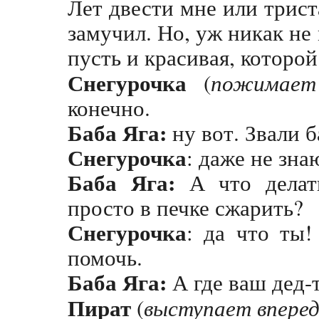
Лет двести мне или трист
замучил. Но, уж никак не
пусть и красивая, которой
Снегурочка
(
пожимает
конечно.
Баба Яга:
ну вот. Звали 
Снегурочка
: даже не зна
Баба Яга:
А что делать
просто в печке сжарить?
Снегурочка
: да что ты!
помочь.
Баба Яга:
А где ваш дед-
Пират
(
выступает впере