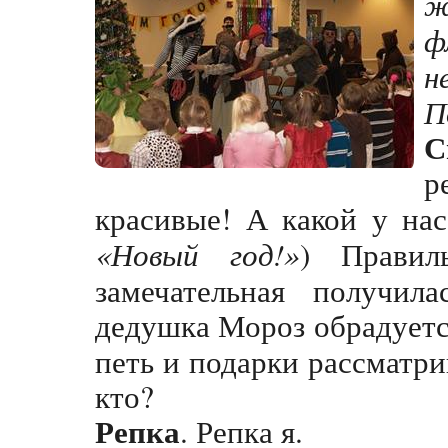
ж
ф
н
П
С
р
красивые! А какой у нас
«Новый год!»
) Правил
замечательная получила
дедушка Мороз обрадуетс
петь и подарки рассматрив
кто?
Репка
. Репка я.