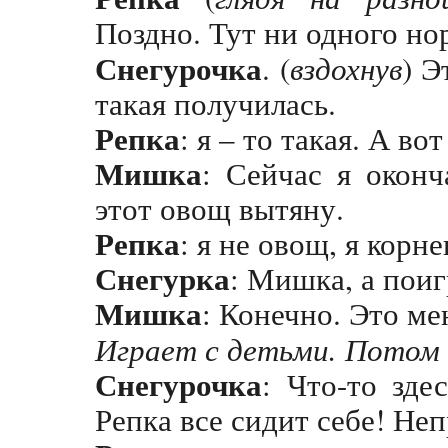
Поздно. Тут ни одного но
Снегурочка
. (
вздохнув
) Э
такая получилась.
Репка
: я – то такая. А во
Мишка
: Сейчас я оконч
этот овощ вытяну.
Репка
: я не овощ, я корне
Снегурка
: Мишка, а пои
Мишка
: Конечно. Это ме
Играет с детьми. Потом 
Снегурочка
: Что-то зде
Репка все сидит себе! Не