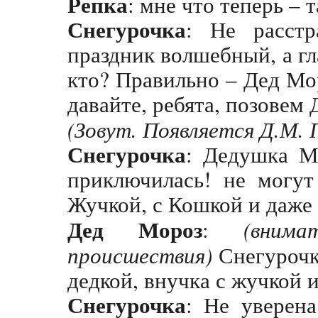
Репка
: мне что теперь – 
Снегурочка
: Не расстр
праздник волшебный, а г
кто? Правильно – Дед Мо
давайте, ребята, позовем
(Зовут. Появляется Д.М. 
Снегурочка
: Дедушка Мо
приключилась! не могут
Жучкой, с Кошкой и даж
Дед Мороз
:
(вним
происшествия)
Снегурочка
дедкой, внучка с жучкой
Снегурочка
: Не уверена