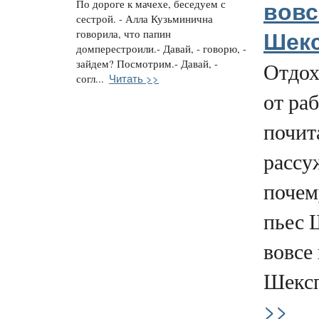
По дороге к мачехе, беседуем с
вовс
сестрой. - Алла Кузьминична
говорила, что папин
Шек
домперестроили.- Давай, - говорю, -
зайдем? Посмотрим.- Давай, -
Отдох
Читать >>
согл...
от ра
почит
рассу
почем
пьес 
вовсе
Шексп
>>