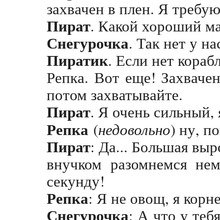
захвачен в плен. Я требу
Пират
. Какой хороший мал
Снегурочка
. Так нет у на
Пиратик
. Если нет кораб
Репка. Вот еще! Захваче
потом захватывайте.
Пират
. Я очень сильный,
Репка
(
недовольно
) ну, п
Пират
: Да... Большая вы
внучком разомнемся не
секунду!
Репка
: Я не овощ, я корн
Снегурочка
: А что у теб