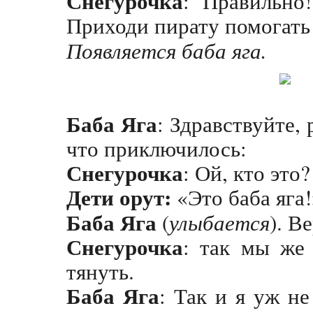
Снегурочка
: Правильно!
Приходи пирату помогать 
Появляется баба яга.
Баба Яга
: Здравствуйте, 
что приключилось:
Снегурочка
: Ой, кто это
Дети орут:
«Это баба яга!
Баба Яга
(
улыбается
). В
Снегурочка
: так мы же 
тянуть.
Баба Яга
: Так и я уж не