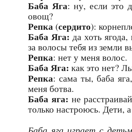
Баба Яга
: ну, если это 
овощ?
Репка
сердито
(
): корнепл
Баба Яга:
да хоть ягода,
за волосы тебя из земли 
Репка
: нет у меня волос.
Баба Яга:
как это нет? Лы
Репка
: сама ты, баба яга,
меня ботва.
Баба яга:
не расстраивай
только настроюсь. Дети, а
Баба яга играет с деть