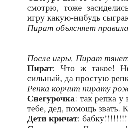
смотрю, тоже засиделис
игру какую-нибудь сыгра
Пират объясняет правила
После игры, Пират тянет
Пират
: Что ж такое! Н
сильный, да простую реп
Репка корчит пирату ро
Снегурочка
: так репка у
тебе, дед, помощь звать. 
Дети кричат
: бабку!!!!!!!!