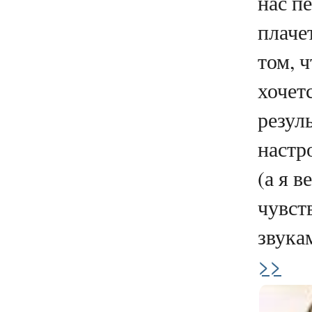
нас п
плачет
том, 
хочет
резул
настр
(а я в
чувст
звукам
>>