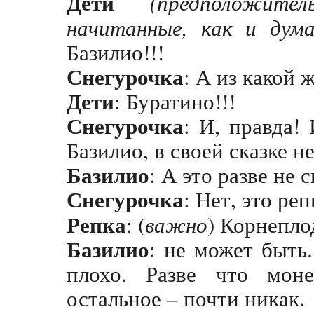
Дети
(предположит
начитанные, как и дум
Базилио!!!
Снегурочка
: А из какой 
Дети
: Буратино!!!
Снегурочка
: И, правда!
Базилио, в своей сказке н
Базилио
: А это разве не 
Снегурочка
: Нет, это ре
Репка
: (
важно
) Корнепло
Базилио
: не может быть.
плохо. Разве что мон
остальное – почти никак.