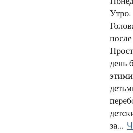
Понед
Утро.
Голова
после
Прост
день 
этими
детьм
переб
детск
Ч
за...