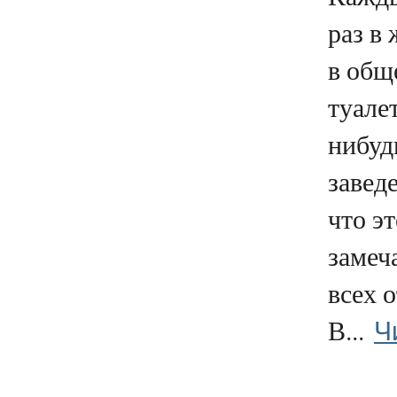
раз в
в общ
туалет
нибуд
заведе
что эт
замеч
всех 
Ч
В...