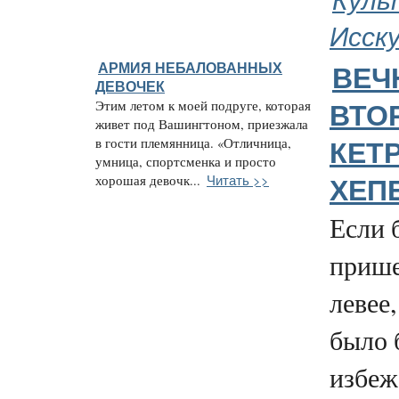
Исск
АРМИЯ НЕБАЛОВАННЫХ
ВЕЧ
ДЕВОЧЕК
Этим летом к моей подруге, которая
ВТО
живет под Вашингтоном, приезжала
в гости племянница. «Отличница,
КЕТ
умница, спортсменка и просто
Читать >>
хорошая девочк...
ХЕП
Если 
прише
левее
было 
избежа