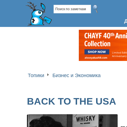
Топики
Бизнес и Экономика
BACK TO THE USA
п