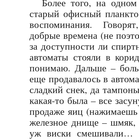
Более того, на одно
старый офисный планкто
воспоминания. Говоря
добрые времена (не поэт
за доступности ли спирт
автоматы стояли в корид
понимаю. Дальше – боль
еще продавалось в автома
сладкий снек, да тампоны
какая-то была – все засу
продаже яиц (нажимаешь
железное днище – шмяк, 
уж виски смешивали… к