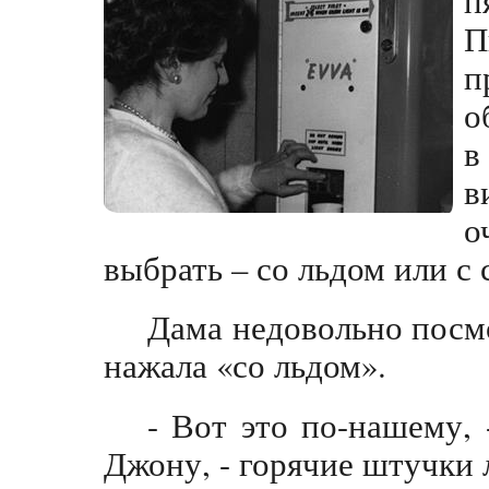
П
п
о
в
в
о
выбрать – со льдом или с 
Дама недовольно посм
нажала «со льдом».
- Вот это по-нашему,
Джону, - горячие штучки