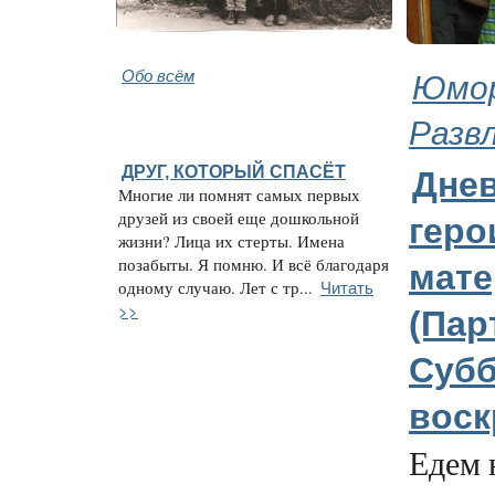
Обо всём
Юмор
Разв
ДРУГ, КОТОРЫЙ СПАСЁТ
Дне
Многие ли помнят самых первых
друзей из своей еще дошкольной
геро
жизни? Лица их стерты. Имена
позабыты. Я помню. И всё благодаря
мате
Читать
одному случаю. Лет с тр...
>>
(Пар
Субб
воск
Едем 