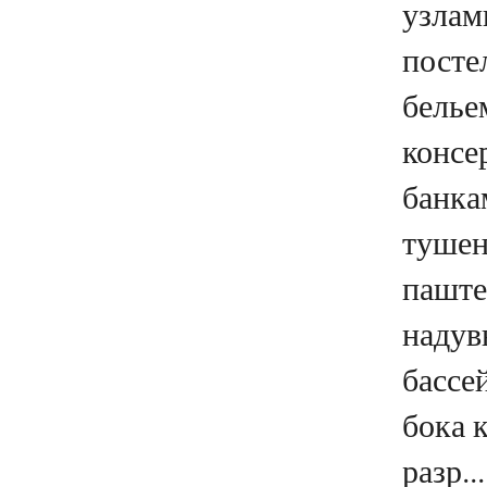
узлам
посте
белье
консе
банка
тушен
паште
надув
бассе
бока 
разр...