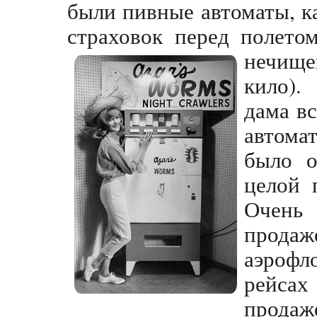
были пивные автоматы, ка
страховок перед полето
нечище
кило).
дама вс
автома
было о
целой 
Очень
продаж
аэроф
рейсах
прода