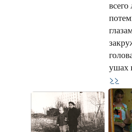
всего
потем
глаза
закру
голова
ушах и
>>