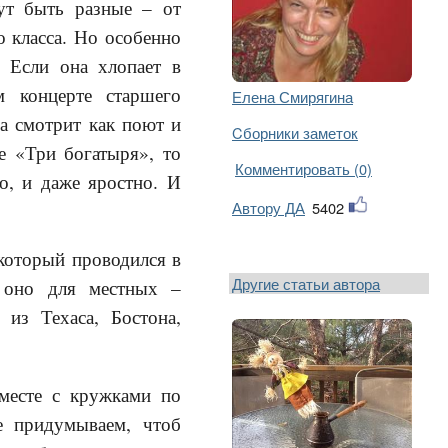
ут быть разные – от
о класса. Но особенно
. Если она хлопает в
м концерте старшего
Елена Смирягина
да смотрит как поют и
Cборники заметок
е «Три богатыря», то
Комментировать (0)
го, и даже яростно. И
Автору ДА
5402
 который проводился в
Другие статьи автора
, оно для местных –
 из Техаса, Бостона,
вместе с кружками по
е придумываем, чтоб