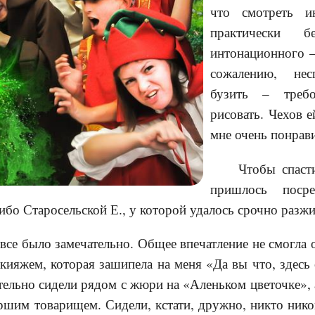
что смотреть и
практически б
интонационного –
сожалению, не
бузить – треб
рисовать. Чехов е
мне очень понрав
Чтобы спаст
пришлось поср
сибо Старосельской Е., у которой удалось срочно разж
 все было замечательно. Общее впечатление не смогла 
кияжем, которая зашипела на меня «Да вы что, здесь
тельно сидели рядом с жюри на «Аленьком цветочке», 
ршим товарищем. Сидели, кстати, дружно, никто ник