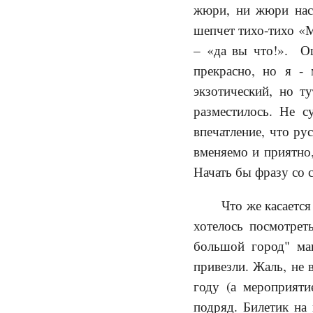
жюри, ни жюри нас.
шепчет тихо-тихо «Ма
– «да вы что!». О
прекрасно, но я - 
экзотический, но т
разместилось. Не с
впечатление, что ру
вменяемо и приятно,
Начать бы фразу со 
Что же касается
хотелось посмотрет
большой город" ма
привезли. Жаль, не 
году (а мероприяти
подряд. Билетик на 