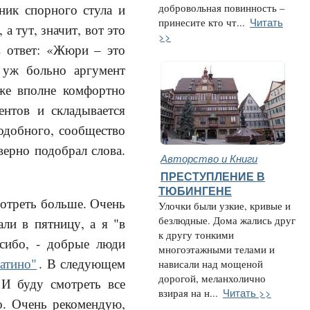
ник спорного стула и
добровольная повинность –
Читать
принесите кто чт...
а тут, значит, вот это
>>
 ответ: «Жюри – это
, уж больно аргумент
оже вполне комфортно
ентов и складывается
подобного, сообщество
верно подобрал слова.
Авторство и Книги
ПРЕСТУПЛЕНИЕ В
ТЮБИНГЕНЕ
мотреть больше. Очень
Улочки были узкие, кривые и
безлюдные. Дома жались друг
ли в пятницу, а я "в
к другу тонкими
сибо, - добрые люди
многоэтажными телами и
атино"
. В следующем
нависали над мощеной
дорогой, меланхолично
 И буду смотреть все
Читать >>
взирая на н...
то. Очень рекомендую,