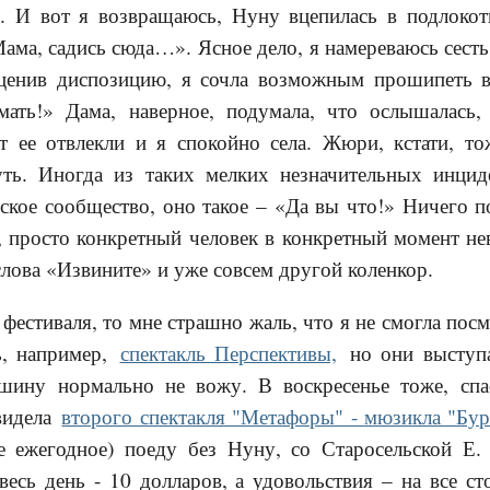
 И вот я возвращаюсь, Нуну вцепилась в подлокот
ма, садись сюда…». Ясное дело, я намереваюсь сесть, 
ценив диспозицию, я сочла возможным прошипеть в
мать!» Дама, наверное, подумала, что ослышалась
ут ее отвлекли и я спокойно села. Жюри, кстати, т
уть. Иногда из таких мелких незначительных инцид
сское сообщество, оно такое – «Да вы что!» Ничего 
 просто конкретный человек в конкретный момент не
слова «Извините» и уже совсем другой коленкор.
 фестиваля, то мне страшно жаль, что я не смогла пос
ь, например,
спектакль Перспективы,
но они выступа
шину нормально не вожу. В воскресенье тоже, спа
видела
второго спектакля "Метафоры" - мюзикла "Бур
е ежегодное) поеду без Нуну, со Старосельской Е.
весь день - 10 долларов, а удовольствия – на все с