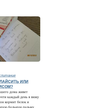
спитание
ЛАЙСИТЬ ИЛИ
ИСОМ?
ашего дома живет
чти каждый день я вижу
 он кормит белок и
арую больную пальму.