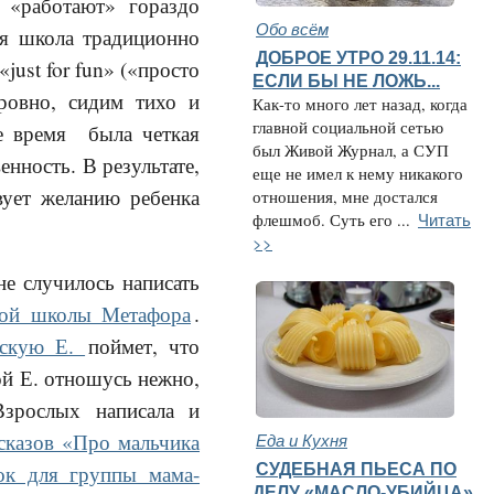
м «работают» гораздо
Обо всём
ая школа традиционно
ДОБРОЕ УТРО 29.11.14:
just for fun» («просто
ЕСЛИ БЫ НЕ ЛОЖЬ...
 ровно, сидим тихо и
Как-то много лет назад, когда
главной социальной сетью
ше время была четкая
был Живой Журнал, а СУП
енность. В результате,
еще не имел к нему никакого
вует желанию ребенка
отношения, мне достался
Читать
флешмоб. Суть его ...
>>
не случилось написать
кой школы Метафора
.
льскую Е.
поймет, что
кой Е. отношусь нежно,
Взрослых написала и
Еда и Кухня
сказов «Про мальчика
СУДЕБНАЯ ПЬЕСА ПО
сок для группы мама-
ДЕЛУ «МАСЛО-УБИЙЦА»