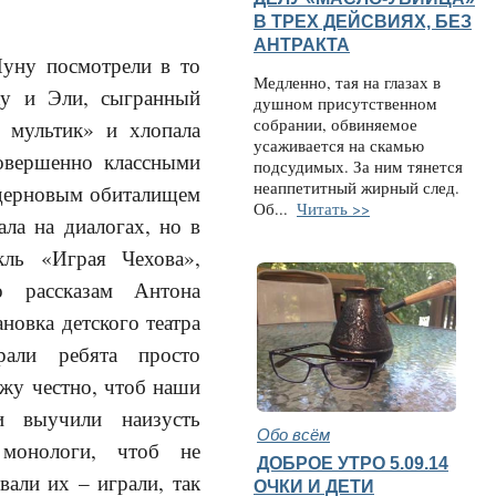
В ТРЕХ ДЕЙСВИЯХ, БЕЗ
АНТРАКТА
Нуну посмотрели в то
Медленно, тая на глазах в
ку и Эли, сыгранный
душном присутственном
собрании, обвиняемое
й мультик» и хлопала
усаживается на скамью
совершенно классными
подсудимых. За ним тянется
неаппетитный жирный след.
одерновым обиталищем
Об...
Читать >>
ала на диалогах, но в
кль «Играя Чехова»,
о расска
зам Антона
овка детского театра
рали ребята просто
ажу честно, чтоб наши
и выучили наизусть
Обо всём
 монологи, чтоб не
ДОБРОЕ УТРО 5.09.14
вали их – играли, так
ОЧКИ И ДЕТИ