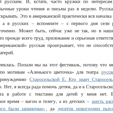
ей русским. И, кстати, часто кружки по интереса
бычные уроки чтения и письма раз в неделю. Русск
скрывать. Это в американской практически вся началка «
), а в русских – вспомните – с первого дня сели
точенно. Может быть, сейчас уже не так, но в на
то прежде всего труд, прилежание и серьезная ответств
мериканской» русская проигрывает, что не способст
атерей.
леклась. Попали мы на этот фестиваль, потому что м
 по мотивам «Аленького цветочка» для театра
русс
 принуждению
Старосельской Е. Кто знает Старосе
. Нет, я всегда рада помочь детям, да и к Старосельс
та в работе с текстами для детей у меня нет. 
вое время – вагон и телегу, а из детских –
шесть рас
го были запиночки»
, да
десяток новогодних пье