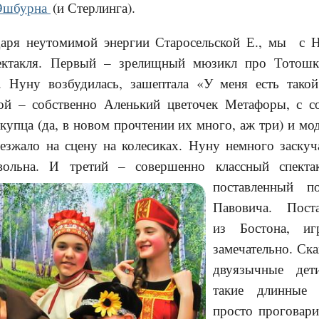
 Эшбурна
(и Стерлинга).
одаря неутомимой энергии Старосельской Е., мы с 
пектакля. Первый – зрелищный мюзикл про Тотош
. Нуну возбудилась, зашептала «У меня есть тако
рой – собственно Аленький цветочек Метафоры, с 
купца (да, в новом прочтении их много, аж три) и м
езжало на сцену на колесиках. Нуну немного заскуч
вольна. И третий – совершенно классный спекта
поставленный п
Павовича. Постан
из Бостона, иг
замечательно. Ск
двуязычные дет
такие длинные
просто проговари