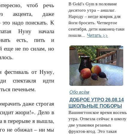
В Gold’s Gym в половине
нтересно, чтоб речь
десятого утра – аншлаг.
ез акцента, даже
Народу – негде коврик для
 это надо поискать. К
йоги бросить. Четвертое
сентября, дети наконец-таки
спатая Нуну начала
Читать >>
пошли...
овать есть, пить и
й еще не по силам, но
илось.
и фестиваль от Нуну,
еди спектакля идти
иться печеньем.
Обо всём
ДОБРОЕ УТРО 26.08.14
омрачить даже строгая
ШКОЛЬНЫЕ ПОБОРЫ
 сидит жюри!». Дело в
Вашингтонское время восемь
утра. Отвезла сейчас в школу
а в перерыве я вышла,
две упаковки резаных
ого не обижал – ни мы
фруктов-ягод. Это такая