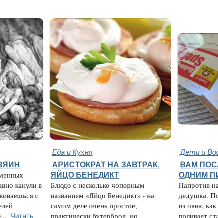
Еда и Кухня
Дети и Во
ЗЯИН
АРИСТОКРАТ НА ЗАВТРАК.
ВАМ ПОС
аменных
ЯЙЦО БЕНЕДИКТ
ОДНИМ П
авно канули в
Блюдо с несколько чопорным
Напротив н
лкиваешься с
названием «Яйцо Бенедикт» - на
дедушка. По
елей
самом деле очень простое,
из окна, как
Читать
...
практически бутерброд, но
поливает ст