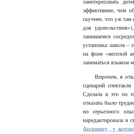
заинтересовать дет
эффективнее, чем о
скучнее, что уж там 
для удовольствия»
занимаемся сосредо
установка: школа – э
на фоне «веселой а
заниматься языком м
Впрочем, я отв
сценарий спектакля
Сделала я это по
отказать было трудно
но серьезного опы
наредактировала в с
Андрюшу, у которо