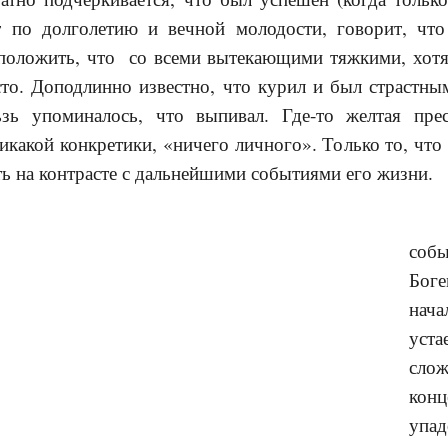
т по долголетию и вечной молодости, говорит, чт
положить, что со всеми вытекающими тяжкими, хот
сто. Доподлинно известно, что курил и был страстн
ьзь упоминалось, что выпивал. Где-то желтая пре
икакой конкретики, «ничего личного». Только то, что
ь на контрасте с дальнейшими событиями его жизни.
собы
Бог
нач
уст
с
конц
упа