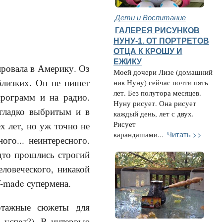
Дети и Воспитание
ГАЛЕРЕЯ РИСУНКОВ
НУНУ-1. ОТ ПОРТРЕТОВ
ОТЦА К КРОШУ И
ЕЖИКУ
ировала в Америку. Оз
Моей дочери Лизе (домашний
близких. Он не пишет
ник Нуну) сейчас почти пять
лет. Без полутора месяцев.
программ и на радио.
Нуну рисует. Она рисует
 гладко выбритым и в
каждый день, лет с двух.
Рисует
х лет, но уж точно не
Читать >>
карандашами...
го... неинтересного.
дто прошлись строгий
еловеческого, никакой
f-made супермена.
ортажные сюжеты для
 успел?). В интервью