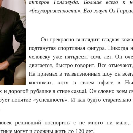
актеров Голливуда. Больше всего к 
«безукоризненность». Его зовут Оз Гарси
Он прекрасно выглядит: гладкая кожа
подтянутая спортивная фигура. Никогда 
человеку уже пятьдесят семь лет. Он оч
двигается, быстро говорит. Все отмечают,
На приемах в телевизионных шоу он все
костюмах, хотя в своем офисе в Нь
х и дорогой рубашке в стиле casual. Он словно всем 
ует понятие «успешность». И как будто старательно 
.
ловек решивший поспорить с не много ни мало,
ртные могут и должны жить до 120 лет.