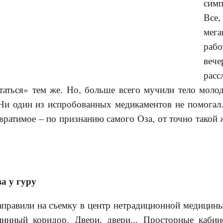
симп
Вс
мег
раб
ве
расс
статься» тем же. Но, больше всего мучили тело моло
Ни один из испробованных медикаментов не помогал.
твратимое – по признанию самого Оза, от точно такой
а у гуру
правили на съемку в центр нетрадиционной медицины
линный коридор. Двери, двери... Просторные каби