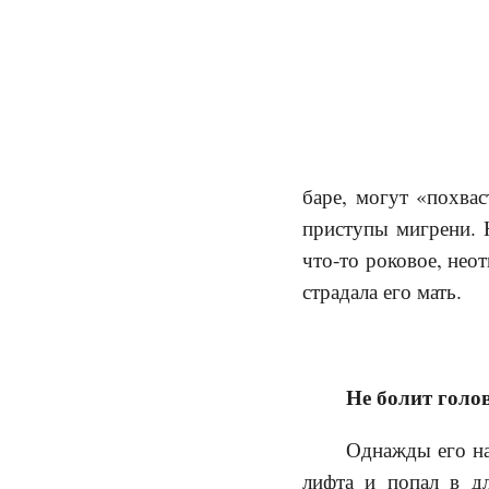
баре, могут «похва
приступы мигрени. 
что-то роковое, нео
страдала его мать.
Не болит голов
Однажды его на
лифта и попал в д