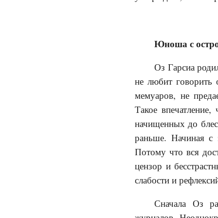
Юноша с остро
Оз Гарсиа роди
не любит говорить 
мемуаров, не преда
Такое впечатление,
начищенных до блеск
раньше. Начиная с 
Потому что вся дос
цензор и бесстрастн
слабости и рефлекси
Сначала Оз ра
журналов. Неоднокр