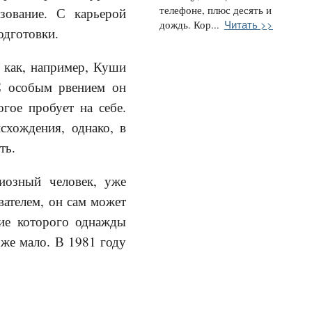
телефоне, плюс десять и
азование. С карьерой
Читать >>
дождь. Кор...
одготовки.
 как, например, Куши
С особым рвением он
гое пробует на себе.
схождения, однако, в
ть.
иозный человек, уже
вателем, он сам может
ние которого однажды
оже мало. В 1981 году