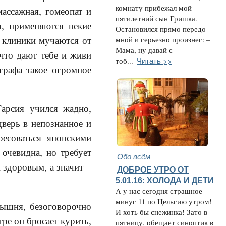
комнату прибежал мой
массажная, гомеопат и
пятилетний сын Гришка.
о, применяются некие
Остановился прямо передо
й клиники мучаются от
мной и серьезно произнес: –
Мама, ну давай с
 что дают тебе и живи
Читать >>
тоб...
графа такое огромное
арсия учился жадно,
дверь в непознанное и
ресоваться японскими
 очевидна, но требует
Обо всём
 здоровым, а значит –
ДОБРОЕ УТРО ОТ
5.01.16: ХОЛОДА И ДЕТИ
А у нас сегодня страшное –
минус 11 по Цельсию утром!
рышня, безоговорочно
И хоть бы снежинка! Зато в
ре он бросает курить,
пятницу, обещает синоптик в