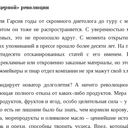
щерной» революции
я Гарсия годы от скромного диетолога до гуру с м
 этом он тоже не распространяется. С уверенностью
ервых, это не произошло вдруг. С момента открыт
х упоминаний в прессе прошло более десяти лет. На 
тидесяти отсканированных статей с его именем. 
рекламные или откровенно заказные материалы, но эт
мейкеры и пиар отдел компании не зря мажут свой хл
андирует новатор долголетия? А ничего революцио
ающая полного отказа от каких-либо продуктов. Мера
одуктов, фруктов и ягод, особо целительная сила – 
о есть не лишним было бы знать, чем кормили коров
ба, морепродукты и оливковое масло – ценнейшие ист
как и орехи, способны творить чудеса. Вред, которы