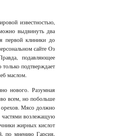
ировой известностью,
 можно выдвинуть два
ия первой клиники до
персональном сайте Оз
Правда, подавляющее
о только подтверждает
еб маслом.
нно нового. Разумная
 во всем, но побольше
у орехов. Мясо должно
у, частями возлежащую
очники жирных кислот
й, по мнению Гарсия,