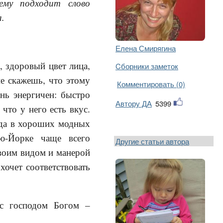
нему подходит слово
а.
Елена Смирягина
, здоровый цвет лица,
Cборники заметок
не скажешь, что этому
Комментировать (0)
ень энергичен: быстро
Автору ДА
5399
 что у него есть вкус.
гда в хороших модных
ю-Йорке чаще всего
Другие статьи автора
своим видом и манерой
хочет соответствовать
 с господом Богом –