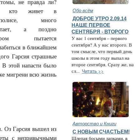
томы, не правда ли?
е, кто живет в
Обо всём
ДОБРОЕ УТРО 2.09.14
аполисе, много
НАШЕ ПЕРВОЕ
отает, а поздно
СЕНТЯБРЯ - ВТОРОГО
чером пытается
У вас 1 сентября – первого
сентября? А у нас второго. В
лабиться в ближайшем
том смысле, что первый день
дого Гарсия страшные
школы в этом году выпал на
 В этой напасти было
второе сентября. Сразу же, на
Читать >>
сл...
 же мигрени всю жизнь
Авторство и Книги
. Оз Гарсия вышел из
С НОВЫМ СЧАСТЬЕМ!
неты с непривычными
Шлепая босыми лапками, в