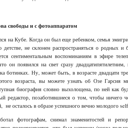
ва свободы и с фотоаппаратом
лся на Кубе. Когда он был еще ребенком, семья эмигр
о детстве, не склонен распространяться о родных и 
ется сентиментальным воспоминаниям в эфире теле
 что он появился на свет сразу двадцатипятилетним,
а ботинках. Ну, может быть, в возрасте двадцати тре
этого возраста, вы можете узнать об Озе Гарсия мно
тупная биография словно выхолощена, по ней как бу
ый редактор, позаботившиеся о том, чтобы ничего ч
й, не осталось в образе успешного вечно молодого sel
ботал фотографам, снимал знаменитостей и реп
атно подчеркивается, что был успешен (когда только