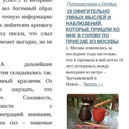
Путешествия и Отдых
о вел богемный образ
19 ОФИГИТЕЛЬНО
я точную информацию
УМНЫХ МЫСЛЕЙ И
НАБЛЮДЕНИЙ,
ым любителем крепкого
КОТОРЫЕ ПРИШЛИ КО
сса писала, что слыл
МНЕ В ГОЛОВУ ПО
 может выгодно, но не
ПРИЕЗДЕ ИЗ МОСКВЫ
1. Москва изменилась за
последние годы настолько,
что я (прожила в ней почти 18
А дальнейшие
лет) потерялась между
тия складывались так.
выходами из метро –
Третьяковской и
емный красавчик Оз
Читать >>
Новок...
ал ощущать, что
ает. Сонливость,
ложности с
ентрацией внимания,
док сил – знакомые