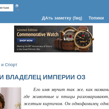
ДАть заметку
(faq)
Топики
 и Спорт
И ВЛАДЕЛЕЦ ИМПЕРИИ ОЗ
Его имя звучит так же, как назван
где животные и птицы разговаривают
желтым кирпичом. Он однофамилец одно