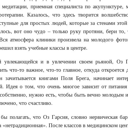
 медитации, приемная специалиста по акупунктуре, 
отерапии. Казалось, что здесь творится волшебств
ступные для простых людей, которые за стенами это
лось, вот оно чудо – только руку протяни, бери то,
 Вся атмосфера клиники произвела на молодого фото
решил взять учебные классы в центре.
й увлекающейся и в увлечении своем рьяной, Оз Г
ить что-то важное, что-то главное, откуда откроется 
н зачитывается книгами Поля Брега, начинает инте
. Идея о том, что очень многое зависит от питания
 собственно, нужно есть, чтобы быть вечно молодым и
лючено, что счастливо.
ы полагать, что Оз Гарсия, словно нервическая ба
а «нетрадиционная». После классов в медицинском цент