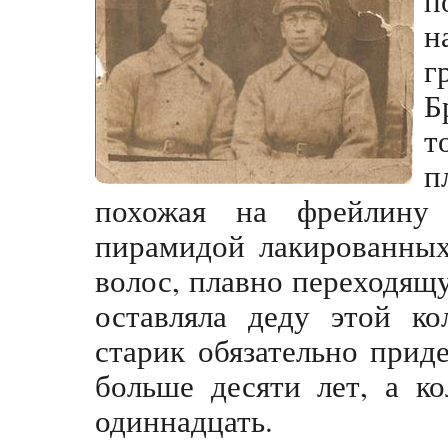
н
г
Б
т
п
похожая на фрейлину
пирамидой лакированных
волос, плавно переходя
оставляла деду этой ко
старик обязательно прид
больше десяти лет, а к
одиннадцать.