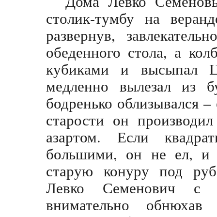
Дома Левко Семенов
столик-тумбу на веран
развернув, завлекатель
обеденного стола, а ко
кубиками и высыпал 
медленно вылезал из б
бодренько облизывался – 
старости он производил
азартом. Если квадра
большими, он не ел, и 
старую конуру под ру
Левко Семенович с 
внимательно обнюхав 