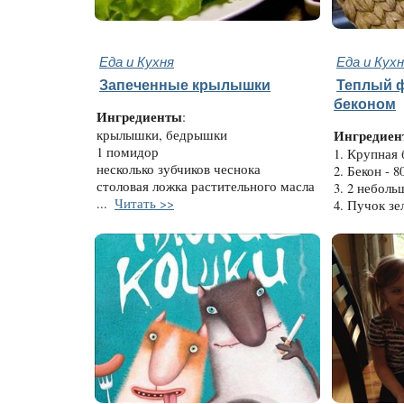
Еда и Кухня
Еда и Кух
Запеченные крылышки
Теплый ф
беконом
Ингредиенты
:
крылышки, бедрышки
Ингредиен
1 помидор
1. Крупная 
несколько зубчиков чеснока
2. Бекон - 80
столовая ложка растительного масла
3. 2 неболь
...
Читать >>
4. Пучок зе