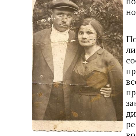
п
но
П
л
со
пр
в
п
з
д
ре
во