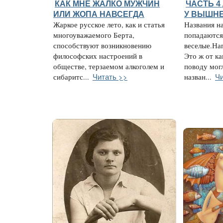
КАК МНЕ ЖАЛКО МУЖЧИН
ЧАСТЬ 4
ИЛИ ЖОПА НАВСЕГДА
У ВЫШНЕ
Жаркое русское лето, как и статья
Названия н
многоуважаемого Берта,
попадаются
способствуют возникновению
веселые.На
философских настроений в
Это ж от ка
обществе, терзаемом алкоголем и
поводу мог
Читать >>
Чи
сибаритс...
назван...