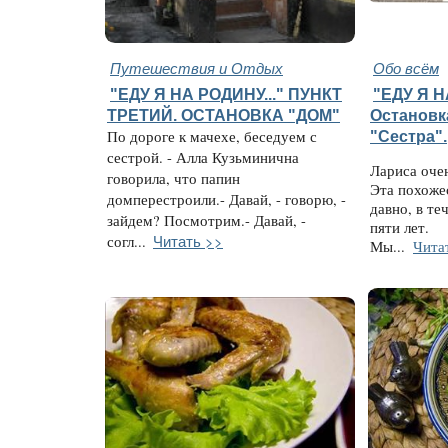
Путешествия и Отдых
Обо всём
"ЕДУ Я НА РОДИНУ..." ПУНКТ
"ЕДУ Я Н
ТРЕТИЙ. ОСТАНОВКА "ДОМ"
Остановк
По дороге к мачехе, беседуем с
"Сестра".
сестрой. - Алла Кузьминична
Лариса оче
говорила, что папин
Эта похожес
домперестроили.- Давай, - говорю, -
давно, в те
зайдем? Посмотрим.- Давай, -
пяти лет.
Читать >>
согл...
Мы...
Чита