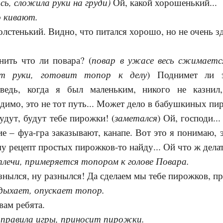
сь, сложила руки на груди)
Ой, какой хорошенький...
 кивают.
толстенький. Видно, что питался хорошо, но не очень
повар в ужасе весь сжимаетс
нить что ли повара? (
т руки, готовит топор к делу
) Поднимет ли э
ведь, когда я был маленьким, никого не казнил
идимо, это не тот путь... Может дело в бабушкиных пир
заметался
будут, будут тебе пирожки! (
) Ой, господи...
е – фуа-гра заказывают, канапе. Вот это я понимаю, эт
му рецепт простых пирожков-то найду... Ой что ж делат
плечи, примеряется топором к голове Повара.
знылся, ну разнылся! Да сделаем мы тебе пирожков, пр
здыхает, опускает топор.
вам ребята.
 правила игры, приносит пирожки.