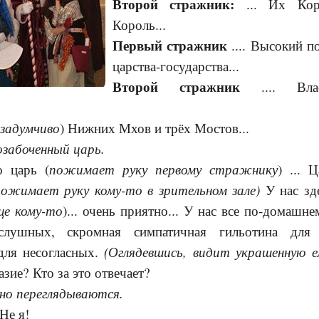
Второй стражник:
... Их Коро
Король...
Первый стражник
.... Высокий п
царства-государства...
Второй стражник
.... Влас
задумчиво
) Нижних Мхов и трёх Мостов...
озабоченный царь.
пожимает руку первому стражнику
о царь (
) ... 
ожимает руку кому-то в зрительном зале)
У нас зде
ще кому-то
)... очень приятно... У нас все по-домашн
слушных, скромная симпатичная гильотина для
(Оглядевшись, видит украшенную е
для несогласных.
зие? Кто за это отвечает?
но переглядываются.
Не я!