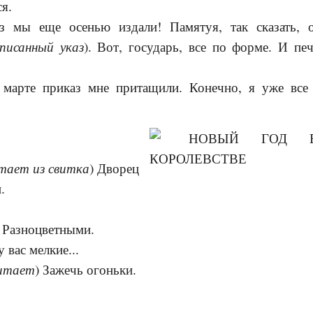
ся.
з мы еще осенью издали! Памятуя, так сказать,
писанный указ
). Вот, государь, все по форме. И печ
марте приказ мне притащили. Конечно, я уже все 
тает из свитка
) Дворец
.
 Разноцветными.
у вас мелкие...
читает
) Зажечь огоньки.
!