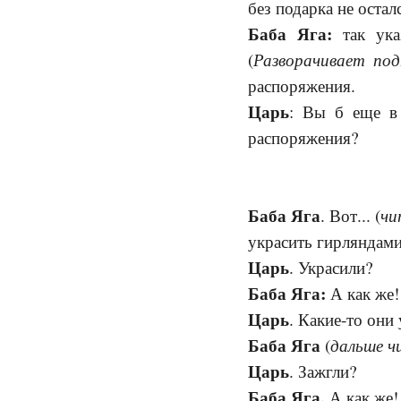
без подарка не остал
Баба Яга:
так ука
Разворачивает под
(
распоряжения.
Царь
: Вы б еще в 
распоряжения?
Баба Яга
чи
. Вот... (
украсить гирляндами
Царь
. Украсили?
Баба Яга:
А как же!
Царь
. Какие-то они 
Баба Яга
дальше 
(
Царь
. Зажгли?
Баба Яга.
А как же