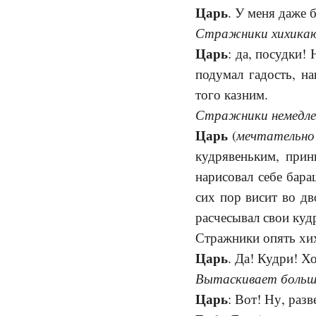
Царь
. У меня даже
Стражники хихика
Царь
: да, посудки! 
подумал гадость, на
того казним.
Стражники немедлен
Царь
мечтательно
(
кудрявеньким, прин
нарисовал себе бара
сих пор висит во дв
расчесывал свои ку
Стражники опять хи
Царь
. Да! Кудри! Х
Вытаскивает большо
Царь
: Вот! Ну, раз