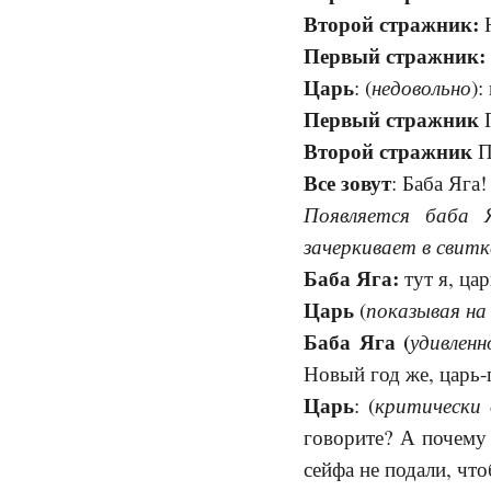
Второй стражник:
Н
Первый стражник:
Царь
недовольно
: (
):
Первый стражник
П
Второй стражник
П
Все зовут
: Баба Яга!
Появляется баба 
зачеркивает в свит
Баба Яга:
тут я, цар
Царь
показывая на 
(
Баба Яга (
удивленн
Новый год же, царь-
Царь
критически 
: (
говорите? А почему
сейфа не подали, чт