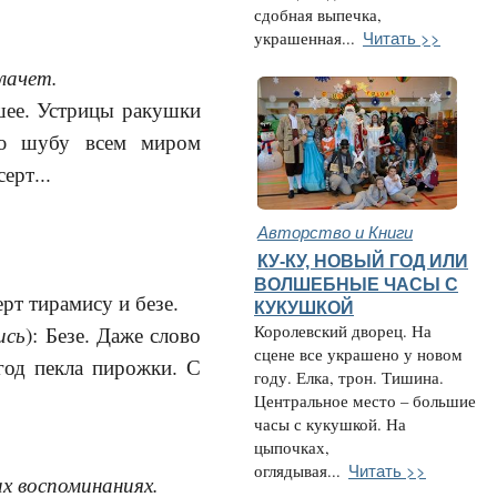
сдобная выпечка,
Читать >>
украшенная...
лачет.
йшее. Устрицы ракушки
ую шубу всем миром
ерт...
Авторство и Книги
КУ-КУ, НОВЫЙ ГОД ИЛИ
ВОЛШЕБНЫЕ ЧАСЫ С
ерт тирамису и безе.
КУКУШКОЙ
ись
): Безе. Даже слово
Королевский дворец. На
сцене все украшено у новом
 год пекла пирожки. С
году. Елка, трон. Тишина.
Центральное место – большие
часы с кукушкой. На
цыпочках,
Читать >>
оглядывая...
их воспоминаниях.