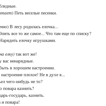
 бледные.
читает
) Петь веселые песенки.
енно
) В лесу родилась елочка...
 Опять все то же самое... Что там еще по списку?
 Нарядить елочку игрушками.
на елку)
так вот же!
 у вас ненарядные.
 быть в хорошем настроении.
 настроение плохое! Не в духе я...
ъел чего-нибудь не то?
о повара казнить?
царь-государь, казнить.
 и повара!