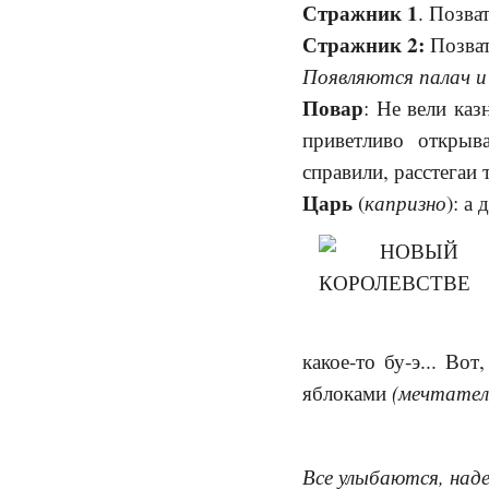
Стражник 1
. Позва
Стражник 2:
Позват
Появляются палач и
Повар
: Не вели ка
приветливо откры
справили, расстегаи т
Царь
капризно
(
): а 
какое-то бу-э... Во
(мечтател
яблоками
Все улыбаются, наде