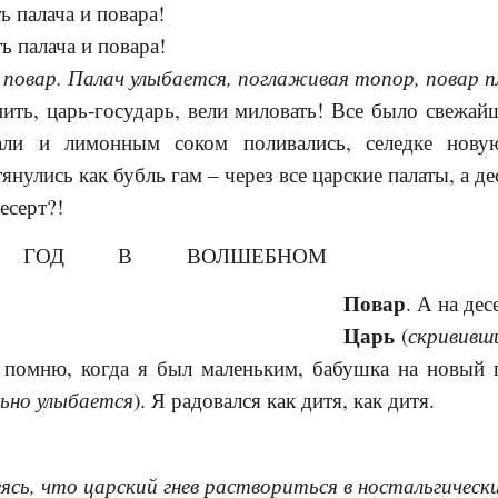
ть палача и повара!
ь палача и повара!
 повар. Палач улыбается, поглаживая топор, повар п
знить, царь-государь, вели миловать! Все было свежа
вали и лимонным соком поливались, селедке нов
янулись как бубль гам – через все царские палаты, а дес
десерт?!
Повар
. А на дес
Царь
скрививш
(
т, помню, когда я был маленьким, бабушка на новый
ьно улыбается
). Я радовался как дитя, как дитя.
ясь, что царский гнев раствориться в ностальгическ