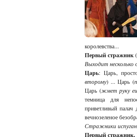
королевства...
Первый стражник
(
Выходит несколько 
Царь
: Царь, прост
второму
п
) ... Царь (
жмет руку е
Царь (
темница для непо
приветливый палач 
вечнозеленое безобра
Стражники испуган
Первый стражник.