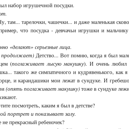
 был набор игрушечной посудки.
ют.
Ну, там... тарелочки, чашечки... и даже маленькая сков
пример, что посудка - девчачьи игрушки и мальчику
но «делают» серьезные лица.
 продолжает)
Детство... Вот помню, когда я был ма
поглаживает лысую макушку
цем (
). И очень любил
шка... такого же симпатичного и кудрявенького, как я
орце, и карандашики мои лежат в сундуке. И гребеш
(опять поглаживает макушку)
дри
тоже в сундуке лежи
хикают.
отите посмотреть, каким я был в детстве?
й портрет и показывает залу.
ве не прекрасный ребеночек?