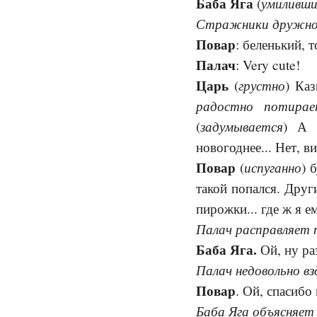
Баба Яга
умиливши
(
Стражники дружно
Повар
: беленький, 
Палач
: Very cute!
Царь
грустно
(
) Каз
радостно потирае
задумывается
(
) А 
новогоднее... Нет, в
Повар
испуганно
(
) 
такой попался. Други
пирожки... где ж я е
Палач расправляет 
Баба Яга.
Ой, ну ра
Палач недовольно в
Повар
. Ой, спасибо 
Баба Яга объясняет