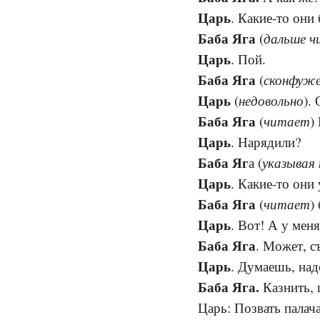
Царь
. Какие-то они
Баба Яга
дальше 
(
Царь
. Пой.
Баба Яга
сконфуж
(
Царь
недовольно
(
).
Баба Яга
читает
(
)
Царь
. Нарядили?
Баба Яг
указывая 
а (
Царь
. Какие-то они
Баба Яга
читает
(
)
Царь
. Вот! А у меня
Баба Яга
. Может, с
Царь
. Думаешь, над
Баба Яга.
Казнить, 
Царь: Позвать палача