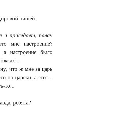
 здоровой пищей.
я и приседает, палач
то мне настроение?
, а настроение было
ожках...
 ну, что ж мне за царь
о по-царски, а этот...
ь-то...
авда, ребята?