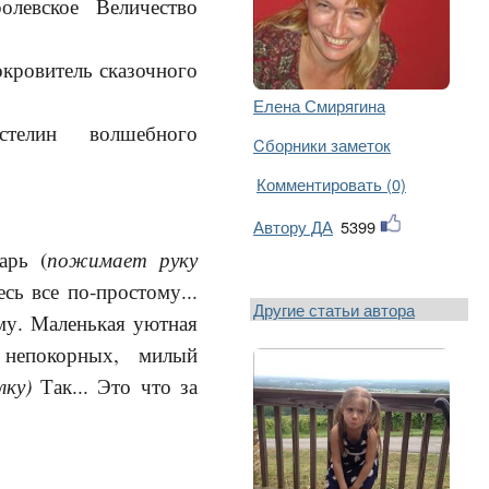
левское Величество
окровитель сказочного
Елена Смирягина
телин волшебного
Cборники заметок
Комментировать (0)
Автору ДА
5399
пожимает руку
Царь (
сь все по-простому...
Другие статьи автора
ему. Маленькая уютная
 непокорных, милый
лку)
Так... Это что за