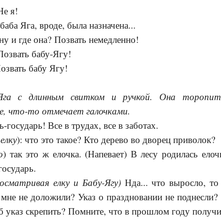
е я!
баба Яга, вроде, была назначена...
 ну и где она? Позвать немедленно!
озвать бабу-Ягу!
озвать бабу Ягу!
Яга с длинным свитком и ручкой. Она торопит
ке, что-то отмечает галочками.
ь-государь! Все в трудах, все в заботах.
елку
): что это такое? Кто дерево во дворец приволок?
о
) так это ж елочка. (Напевает) В лесу родилась елочк
государь.
осматривая елку и Бабу-Ягу)
Нда... что выросло, то
 мне не доложили? Указ о праздновании не поднесли?
об указ скрепить? Помните, что в прошлом году получи