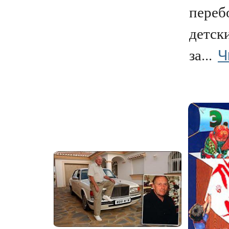
переб
детск
Ч
за...