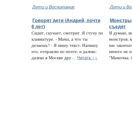
Дети и Воспитание
Дети и В
Говорят дети (Андрей, почти
Монстры,
6 лет)
съедят
Сидит, скучает, смотрит. Я стучу по
Я думаю, м
клавиатуре. - Мама, а что ты
монстров, 
делаешь? - Я пишу текст. Напишу
нас окончат
его, отправлю по почте, и далеко-
ничего не о
Читать >>
далеко в Москве дру...
"Мамочка, п