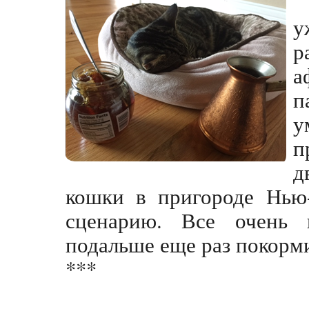
у
р
а
п
у
п
д
кошки в пригороде Нью
сценарию. Все очень 
подальше еще раз покорм
***