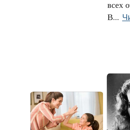
всех 
Ч
В...