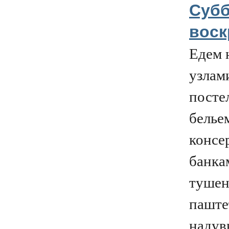
Субб
воск
Едем 
узлам
посте
белье
консе
банка
тушен
паште
надув