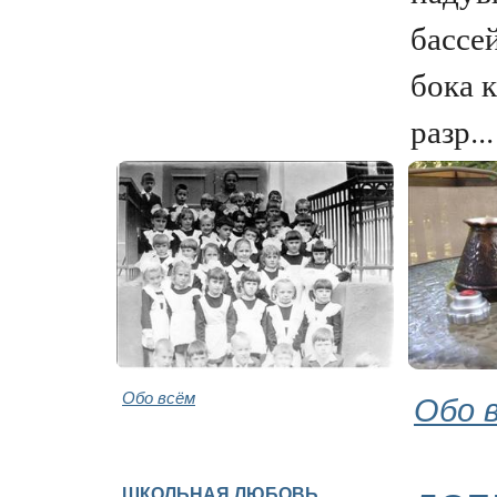
бассе
бока 
разр...
Обо всём
Обо 
ШКОЛЬНАЯ ЛЮБОВЬ