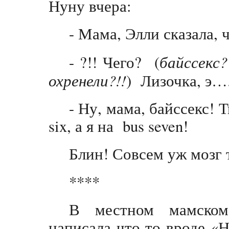
Нуну вчера:
- Мама, Элли сказала, 
- ?!! Чего? (
байссекс?
охренели?!!
) Лизочка, э…
- Ну, мама, байссекс! 
six, а я на bus seven!
Блин! Совсем уж мозг 
****
В местном мамском
написала что-то вроде «