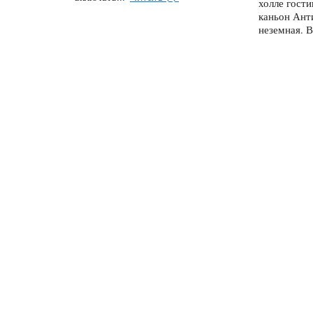
холле гост
каньон Ант
неземная. 