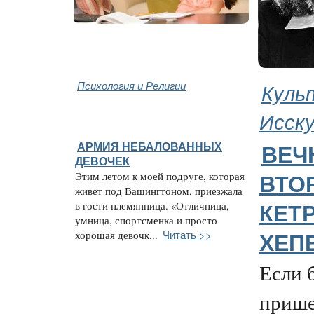
Психология и Религии
Куль
Исск
АРМИЯ НЕБАЛОВАННЫХ
ВЕЧ
ДЕВОЧЕК
Этим летом к моей подруге, которая
ВТО
живет под Вашингтоном, приезжала
в гости племянница. «Отличница,
КЕТ
умница, спортсменка и просто
Читать >>
хорошая девочк...
ХЕП
Если 
прише