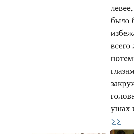
левее
было 
избежа
всего
потем
глазам
закру
голова
ушах и
>>