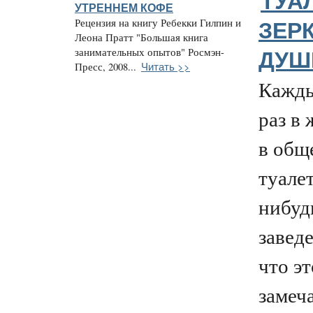
ТУАЛ
УТРЕННЕМ КОФЕ
Рецензия на книгу Ребекки Гилпин и
ЗЕР
Леона Пратт "Большая книга
занимательных опытов" Росмэн-
ДУШ
Читать >>
Пресс, 2008...
Кажды
раз в
в общ
туалет
нибуд
заведе
что эт
замеч