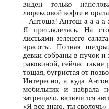
виден только наполо
люрексовой кофте и орал
– Антоша! Антош-а-а-а-а-а
Я пригляделась. На ст
листьями зеленого салат
красоты. Полная щедры
девки собраны в пучок и
раковиной, сейчас такие
тощая, бугристая от поз
Интересно, а куда Анто
мобильник и набрала н
затрещало, включился авт
«Я все знаю, ты сволочь» 