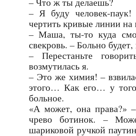
– Что ж ты делаешь?
– Я буду человек-паук!
чертить кривые линии на 
– Маша, ты-то куда смо
свекровь. – Больно будет
– Перестаньте говори
возмутилась я.
– Это же химия! – взвила
этого… Как его… у того
больное.
«А может, она права?» 
чрево ботинок. – Може
шариковой ручкой паутину