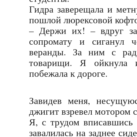
Гидра заверещала и метну
пошлой люрексовой кофт
– Держи их! – вдруг за
сопромату и сиганул ч
веранды. За ним с рад
товарищи. Я ойкнула и
побежала к дороге.
Завидев меня, несущуюс
джигит взревел мотором с
Я, с трудом вписавшись
завалилась на заднее сид