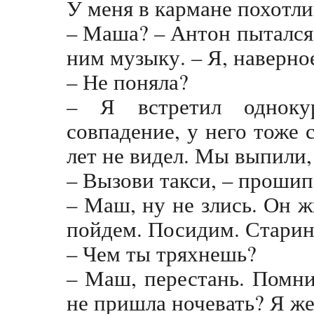
У меня в кармане похотли
– Маша? – Антон пытался
ним музыку. – Я, наверное
– Не поняла?
– Я встретил однокур
совпадение, у него тоже 
лет не видел. Мы выпили, 
– Вызови такси, – прошип
– Маш, ну не злись. Он ж
пойдем. Посидим. Стари
– Чем ты тряхнешь?
– Маш, перестань. Помни
не пришла ночевать? Я же