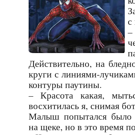
З
с
–
ч
п
Действительно, на бледн
круги с линиями-лучикам
контуры паутины.
– Красота какая, мыт
восхитилась я, снимая бо
Малыш попытался было 
на щеке, но в это время п