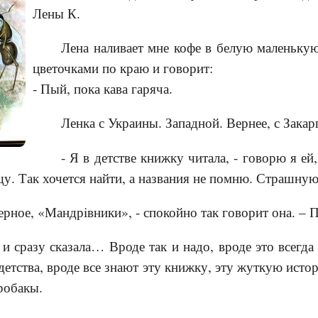
Лены К.
Лена наливает мне кофе в белую маленьку
цветочками по краю и говорит:
- Пый, пока кава гаряча.
Ленка с Украины. Западной. Вернее, с Закар
- Я в детстве книжку читала, - говорю я ей
щу. Так хочется найти, а названия не помню. Страшную
аверное, «Мандрiвники», - спокойно так говорит она. – 
 и сразу сказала… Вроде так и надо, вроде это всегда
етства, вроде все знают эту книжку, эту жуткую исто
робакы.