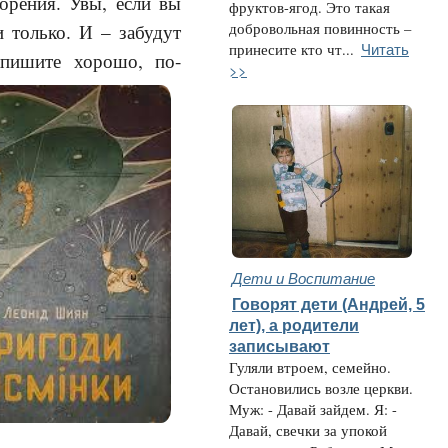
ворения. Увы, если вы
фруктов-ягод. Это такая
и только. И – забудут
добровольная повинность –
Читать
принесите кто чт...
апишите хорошо, по-
>>
Дети и Воспитание
Говорят дети (Андрей, 5
лет), а родители
записывают
Гуляли втроем, семейно.
Остановились возле церкви.
Муж: - Давай зайдем. Я: -
Давай, свечки за упокой