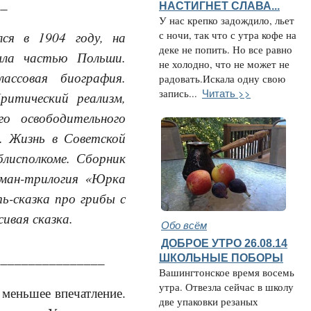
__
НАСТИГНЕТ СЛАВА...
У нас крепко задождило, льет
ся в 1904 году, на
с ночи, так что с утра кофе на
деке не попить. Но все равно
ыла частью Польши.
не холодно, что не может не
лассовая биография.
радовать.Искала одну свою
Читать >>
запись...
ритический реализм,
го освободительного
. Жизнь в Советской
блисполкоме. Сборник
роман-трилогия «Юрка
ть-сказка про грибы с
ивая сказка.
Обо всём
ДОБРОЕ УТРО 26.08.14
________________
ШКОЛЬНЫЕ ПОБОРЫ
Вашингтонское время восемь
утра. Отвезла сейчас в школу
 меньшее впечатление.
две упаковки резаных