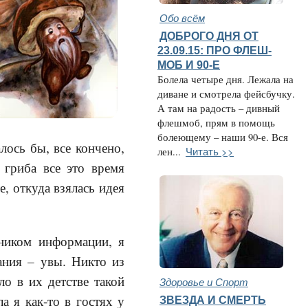
Обо всём
ДОБРОГО ДНЯ ОТ
23.09.15: ПРО ФЛЕШ-
МОБ И 90-Е
Болела четыре дня. Лежала на
диване и смотрела фейсбучку.
А там на радость – дивный
флешмоб, прям в помощь
болеющему – наши 90-е. Вся
лось бы, все кончено,
Читать >>
лен...
 гриба все это время
, откуда взялась идея
чником информации, я
вания – увы. Никто из
ло в их детстве такой
Здоровье и Спорт
а я как-то в гостях у
ЗВЕЗДА И СМЕРТЬ