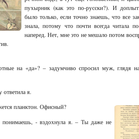
пухырник (как это по-русски?). И доплы
было только, если точно знаешь, что все з
знала, потому что почти всегда читала п
наперед. Нет, мне это не мешало потом во
тив.
отные на «да»? – задумчиво спросил муж, глядя н
у ответила я.
ажется планктон. Офисный?
 понимаешь, - вздохнула я. – Ты даже не