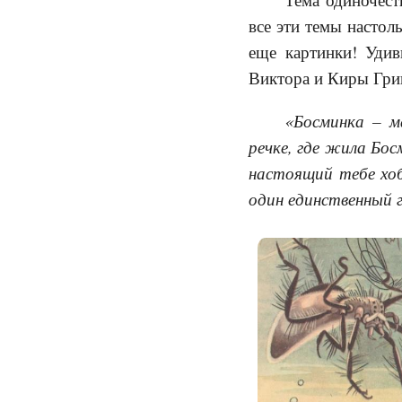
все эти темы настол
еще картинки! Удив
Виктора и Киры Гри
«Босминка – м
речке, где жила Бос
настоящий тебе хоб
один единственный 