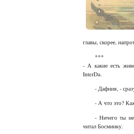
главы, скорее, напро
***
- А какие есть жив
InterDa.
- Дафния, - сраз
- А что это? К
- Ничего ты не
читал Босминку.