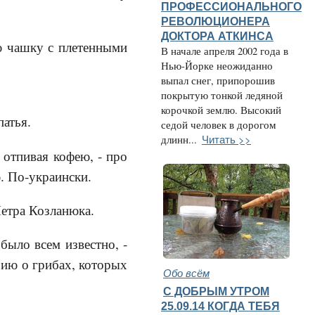
ПРОФЕССИОНАЛЬНОГО
РЕВОЛЮЦИОНЕРА
ДОКТОРА АТКИНСА
ю чашку с плетенными
В начале апреля 2002 года в
Нью-Йорке неожиданно
выпал снег, припорошив
покрытую тонкой ледяной
корочкой землю. Высокий
патья.
седой человек в дорогом
Читать >>
длинн...
, отпивая кофею, - про
. По-украински.
Петра Козланюка.
 было всем известно, -
рию о грибах, которых
Обо всём
С ДОБРЫМ УТРОМ
25.09.14 КОГДА ТЕБЯ