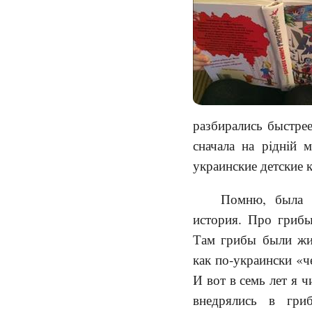
разбирались быстрее
сначала на рiднiй 
украинские детские 
Помню, была к
история. Про грибы
Там грибы были жив
как по-украински «
И вот в семь лет я 
внедрялись в гр