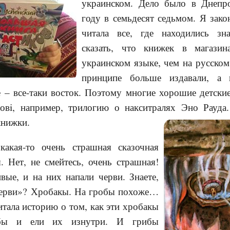
украинском. Дело было в Днепро
году в семьдесят седьмом. Я зако
читала все, где находились з
сказать, что книжек в магази
украинском языке, чем на русском
принципе больше издавали, а 
 – все-таки восток. Поэтому многие хорошие детски
мовi, например, трилогию о накситралях Эно Рауд
книжки.
акая-то очень страшная сказочная
. Нет, не смейтесь, очень страшная!
ые, и на них напали черви. Знаете,
черви»? Хробакы. На гробы похоже…
читала историю о том, как эти хробакы
ибы и ели их изнутри. И грибы