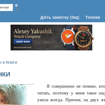
ДАть заметку
(faq)
Топики
о и Книги
НКИ
Я совершенно не помню, кто
читать, поэтому у меня такое ощ
умела всегда. Причем, на двух я