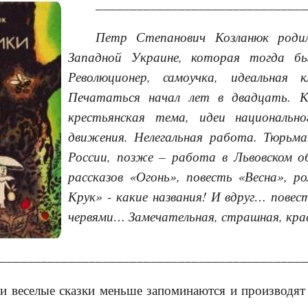
______________________________
Петр Степанович Козланюк родил
Западной Украине, которая тогда б
Революционер, самоучка, идеальная к
Печататься начал лет в двадцать. К
крестьянская тема, идеи национально
движения. Нелегальная работа. Тюрьма
России, позже – работа в Львовском о
рассказов «Огонь», повесть «Весна», 
Крук» - какие названия! И вдруг… повес
червями… Замечательная, страшная, крас
____________________________________________
 и веселые сказки меньше запоминаются и производят