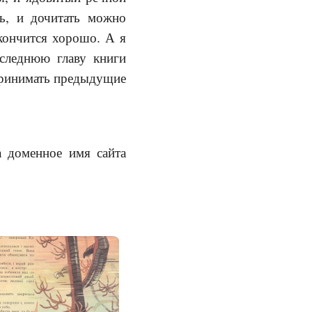
ть, и дочитать можно
акончится хорошо. А я
оследнюю главу книги
спринимать предыдущие
а доменное имя сайта