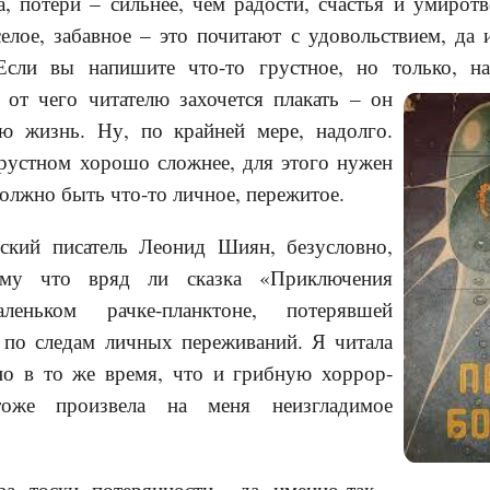
, потери – сильнее, чем радости, счастья и умирот
елое, забавное – это почитают с удовольствием, да 
Если вы напишите что-то грустное, но только, н
 от чего читателю захочется
плакать – он
ю жизнь. Ну, по крайней мере, надолго.
грустном хорошо сложнее, для этого нужен
должно быть что-то личное, пережитое.
тский писатель Леонид Шиян, безусловно,
ому что вряд ли сказка «Приключения
еньком рачке-планктоне, потерявшей
а по следам личных переживаний. Я читала
о в то же время, что и грибную хоррор-
оже произвела на меня неизгладимое
ва, тоски, потерянности – да, именно так –