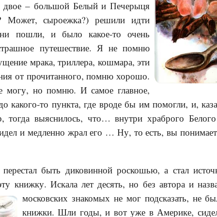
о двое – большой Белый и Печерыця
и? Может, сыроежка?) решили идти
они пошли, и было какое-то очень
 страшное путешествие. Я не помню
щение мрака, триллера, кошмара, эти
ния от прочитанного, помню хорошо.
е могу, но помню. И самое главное,
о какого-то пункта, где вроде бы им помогли, и, каза
, тогда выяснилось, что… внутри храброго Белого
ел и медленно жрал его … Ну, то есть, вы понимаете
т перестал быть диковинной роскошью, а стал исто
ту книжку. Искала лет десять, но без автора и наз
московских знакомых не мог
подсказать, не бы
книжки. Шли годы, и вот уже в Америке, сидел