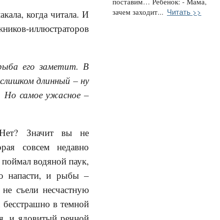
поставим… Ребенок: - Мама,
Читать >>
зачем заходит...
акала, когда читала. И
жников-иллюстраторов
рыба его заметит. В
 слишком длинный – ну
. Но самое ужасное –
 Нет? Значит вы не
орая совсем недавно
 поймал водяной паук,
то напасти, и рыбы –
не съели несчастную
 бесстрашно в темной
ля, и ядовитый речной