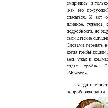
смирились, и тольк
(как это по-русск
спасаться. И вот 
длинное, тяжелое,
подробности, но ощу
свои детские ощуще
Словами передать н
когда грибы дошли д
весь ужас и кошмар
сидел… хробак…. Сид
«Чужого».
Когда интерне
попробовала найти э