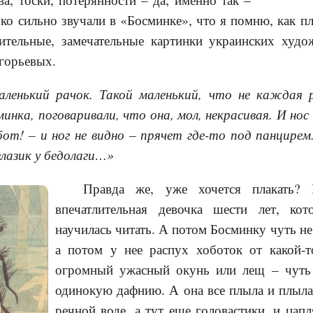
ько сильно звучали в «Босминке», что я помню, как пл
ительные, замечательные картинки украинских худо
горьевых.
аленький рачок. Такой маленький, что не каждая 
минка, поговаривали, что она, мол, некрасивая. И нос
от! – и ног не видно – прячет где-то под панцирем
глазик у бедолаги…»
Правда же, уже хочется плакать?
впечатлительная девочка шести лет, кот
научилась читать. А потом Босминку чуть не
а потом у нее распух хоботок от какой-
огромный ужасный окунь или лещ – чуть 
одинокую дафнию. А она все плыла и плыла
речной воде, а тут еще головастики, и цап