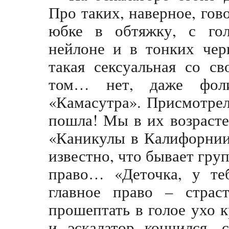
Про таких, наверное, гов
юбке в обтяжку, с го
нейлоне и в тонких чер
такая сексуальная со с
том… нет, даже фол
«Камасутра». Присмотре
пошла! Мы в их возраст
«Каникулы в Калифорнии
известно, что бывает гру
право… «Деточка, у теб
главное право – страст
прошептать в голое ухо к
и эскалатор кончился, 