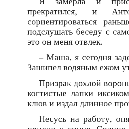
Я замерла и прис
прекратился, и Ан
сориентироваться раньш
подслушать беседу с само
это он меня отвлек.
– Маша, я сегодня зад
Зашипел водяным ежом у
Призрак дохлой вороны
когтистые лапки иксико
клюв и издал длинное прот
Несусь на работу, оп
прилип к спине. Солнце 