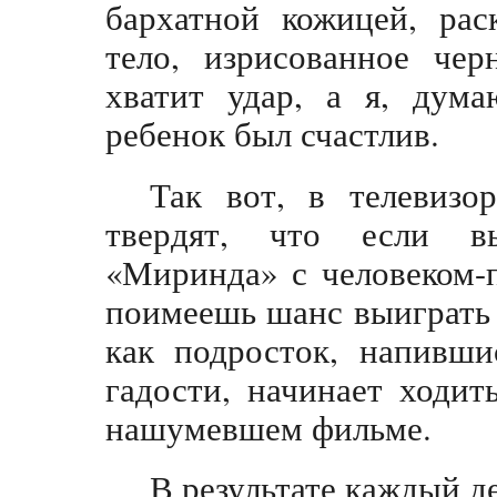
бархатной кожицей, рас
тело, изрисованное че
хватит удар, а я, дума
ребенок был счастлив.
Так вот, в телевизо
твердят, что если в
«Миринда» с человеком-п
поимеешь шанс выиграть 
как подросток, напивши
гадости, начинает ходит
нашумевшем фильме.
В результате каждый д