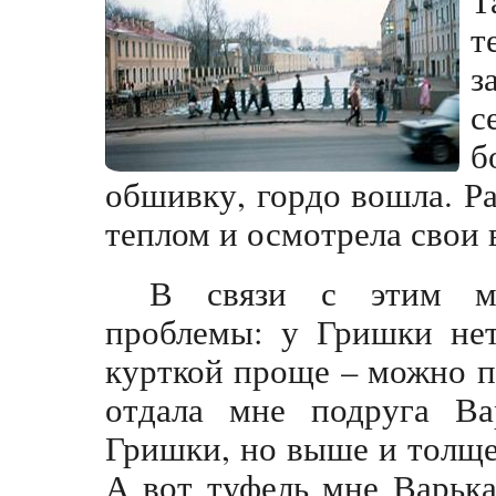
т
з
с
б
обшивку, гордо вошла. Р
теплом и осмотрела свои 
В связи с этим мо
проблемы: у Гришки нет
курткой проще – можно п
отдала мне подруга Ва
Гришки, но выше и толще,
А вот туфель мне Варька