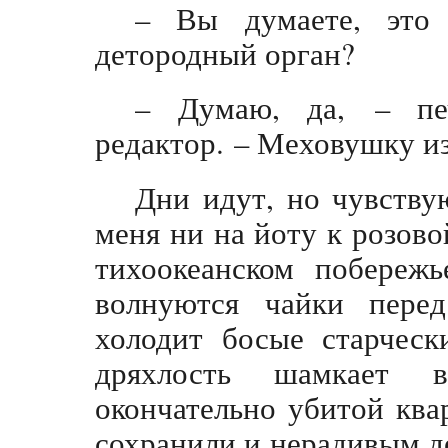
– Вы думаете, это
детородный орган?
– Думаю, да, – пе
редактор. – Меховушку из
Дни идут, но чувству
меня ни на йоту к розов
тихоокеанском побережь
волнуются чайки пере
холодит босые старческ
дряхлость шамкает 
окончательно убитой ква
сохранили и нерадивым де