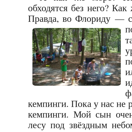
обходятся без него? Как
Правда, во Флориду — 
п
т
у
п
и
и
ф
кемпинги. Пока у нас не 
кемпинги. Мой сын очен
лесу под звёздным небо