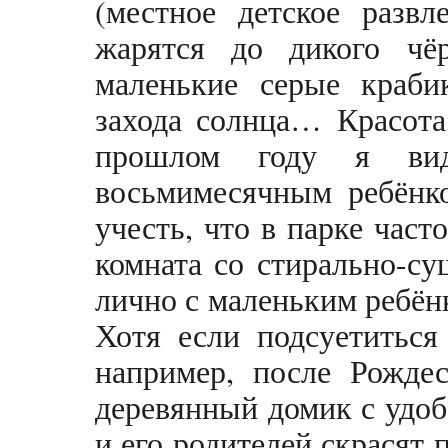
(местное детское развл
жарятся до дикого чёр
маленькие серые краби
захода солнца… Красота
прошлом году я ви
восьмимесячным ребёнко
учесть, что в парке част
комната со стирально-с
лично с маленьким ребёнк
Хотя если подсуетиться
например, после Рождес
деревянный домик с удоб
и его родителей скрасят 