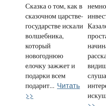
Сказка о том, как в
немно
сказочном царстве-
инвес
государстве искали
Казал
волшебника,
проста
который
начин
новогоднюю
расск
елочку зажжет и
видиш
подарки всем
слуша
Читать
подарит...
интер
>>
искуш
>>