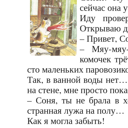
сейчас она 
Иду провер
Открываю д
– Привет, С
– Мяу-мяу
комочек трё
сто маленьких паровозико
Так, в ванной воды нет…
на стене, мне просто по
– Соня, ты не брала в 
странная лужа на полу…
Как я могла забыть!