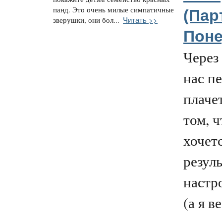
панд. Это очень милые симпатичные
(Парт
Читать >>
зверушки, они бол...
Поне
Через
нас п
плачет
том, ч
хочет
резуль
настр
(а я в