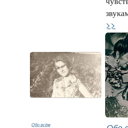
чувст
звукам
>>
Обо всём
Обо 