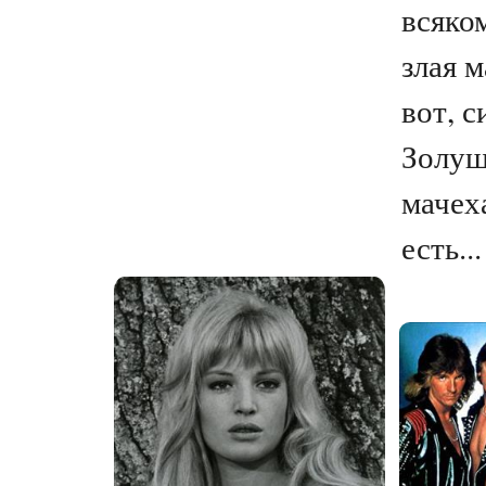
всяко
злая м
вот, с
Золушк
мачех
есть...