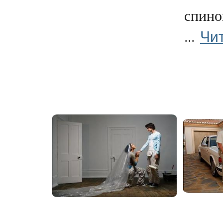
спино
Чи
...