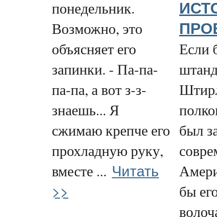
понедельник.
ИСТ
Возможно, это
ПРО
объясняет его
Если 
запинки. - Па-па-
штанд
па-па, а вот з-з-
Штирл
знаешь... Я
полко
сжимаю крепче его
был з
прохладную руку,
совре
Читать
вместе ...
Амери
>>
бы его
волоч