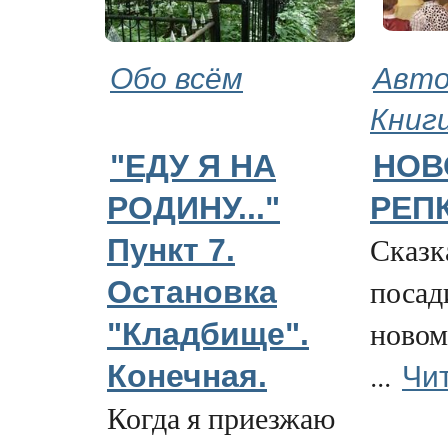
Обо всём
Авто
Книг
"ЕДУ Я НА
НОВ
РОДИНУ..."
РЕП
Сказка
Пункт 7.
посад
Остановка
новом
"Кладбище".
Чи
...
Конечная.
Когда я приезжаю