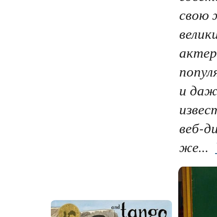
свою 
велик
актер
попул
и даж
извес
веб-д
же...