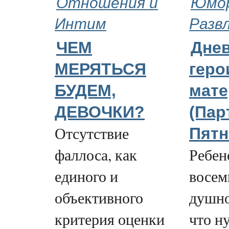
Отношения и
Юмор
Интим
Разв
ЧЕМ
Дне
МЕРЯТЬСЯ
геро
БУДЕМ,
мате
ДЕВОЧКИ?
(Пар
Отсутствие
Пятн
фаллоса, как
Ребен
единого и
восем
объективного
душно
критерия оценки
что н