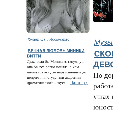
Культура и Исскуство
Музы
ВЕЧНАЯ ЛЮБОВЬ МИНИКИ
СКО
ВИТТИ
Даже если бы Моника заткнула уши,
ДЕВ
она бы все равно поняла, о чем
шепчутся эти две нарумяненные до
По до
неприличия студентки академии
Читать >>
драматического искусс...
работ
ушах 
юност