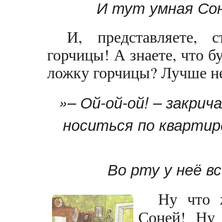
И тут умная Сон
И, представляете,
горчицы! А знаете, что б
ложку горчицы? Лучше не
»– Ой-ой-ой! – закрич
носиться по квартире
Во рту у неё в
Ну что 
Соней! Ну 