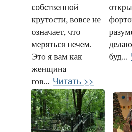
собственной
откры
крутости, вовсе не
форто
означает, что
разуме
меряться нечем.
делаю,
Это я вам как
буд...
женщина
Читать >>
гов...