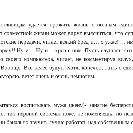
астливицам удается прожить жизнь с полным един
ет совместной жизни может вдруг выясниться, что с
иотские передачи, читает всякий бред и… о ужас! … 
орму!! Ну и… Ну и… хрен с ним. Пусть слушает этот
со своего компьютера, читает, не комментируя вслух
. Вообще. Все целее будут. Хотя, конечно, жить с е
торяю, везет очень и очень немногим.
ытаться воспитывать мужа (жену)- занятие бесперсп
ях; тип нервной системы тоже, не поменяешь, но нек
 ни банально звучит, лучше работать над собственны