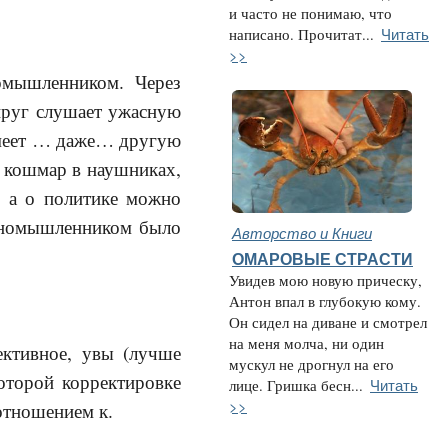
и часто не понимаю, что
Читать
написано. Прочитат...
>>
омышленником. Через
упруг слушает ужасную
имеет … даже… другую
 кошмар в наушниках,
, а о политике можно
диномышленником было
Авторство и Книги
ОМАРОВЫЕ СТРАСТИ
Увидев мою новую прическу,
Антон впал в глубокую кому.
Он сидел на диване и смотрел
на меня молча, ни один
ективное, увы (лучше
мускул не дрогнул на его
оторой корректировке
Читать
лице. Гришка бесн...
>>
м отношением к.