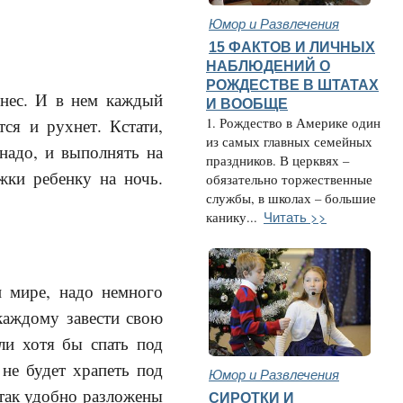
Юмор и Развлечения
15 ФАКТОВ И ЛИЧНЫХ
НАБЛЮДЕНИЙ О
РОЖДЕСТВЕ В ШТАТАХ
знес. И в нем каждый
И ВООБЩЕ
1. Рождество в Америке один
ся и рухнет. Кстати,
из самых главных семейных
 надо, и выполнять на
праздников. В церквях –
ижки ребенку на ночь.
обязательно торжественные
службы, в школах – большие
Читать >>
канику...
и мире, надо немного
каждому завести свою
Или хотя бы спать под
не будет храпеть под
Юмор и Развлечения
 так удобно разложены
СИРОТКИ И