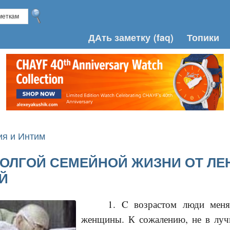
ДАть заметку
(faq)
Топики
я и Интим
ДОЛГОЙ СЕМЕЙНОЙ ЖИЗНИ ОТ Л
Й
1. C возрастом люди меня
женщины. К сожалению, не в луч