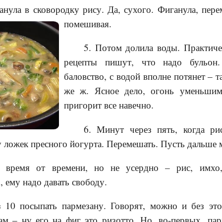
анула в сковородку рису. Да, сухого. Фиганула, пере
помешивая.
5. Потом долила воды. Практич
рецепты пишут, что надо бульон
баловство, с водой вполне потянет –
же ж. Ясное дело, огонь уменьши
пригорит все навечно.
6. Минут через пять, когда ри
у ложек пресного йогурта. Перемешать. Пусть дальше м
ь время от времени, но не усердно – рис, имхо
, ему надо давать свободу.
 10 посыпать пармезану. Говорят, можно и без это
ам – ну его на фиг это ризотто. Но, во-первых, па