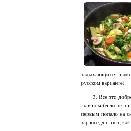
задыхающихся шампи
русском варианте).
3. Все это доб
льняном (если не ош
первым попало на ск
заранее, до того, ка