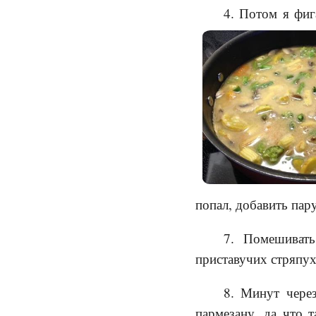
4. Потом я фиг
попал, добавить пар
7. Помешиват
приставучих стряпух
8. Минут через
пармезану, да что т