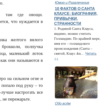
Юмор и Развлечения
о.
10 ФАКТОВ О САНТА
к, там где овощи.
КЛАУСЕ: БИОГРАФИЯ,
ПРИВЫЧКИ,
ется, что нуждается в
СТРАННОСТИ
1. Родиной Санта Клауса,
видимо, можно считать
Голландию. По крайней мере,
нка желтого вялого
имя его – голландского
 брокколи, полпучка
происхождения (Санта –
рца, маленький лоток
Читать
святой, Клаус &n...
>>
как они называются в
тро на сильном огне и
 попало под руку – то
-лучше настрогать все
, не пережарьте.
Обо всём