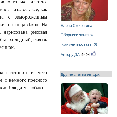
овлю только ризотто.
вно. Началось все, как
ета с замороженным
ки-торговца Джо». На
Елена Смирягина
, нарисована рисовая
Cборники заметок
 был холодный, сквозь
Комментировать (0)
исинок.
Автору ДА
5404
жно готовить из чего
Другие статьи автора
н) и немного пресного
такие блюда я люблю –