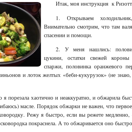
Итак, моя и
нструкция к Ризотт
1. Открываем холодильни
Внимательно смотрим, что там валя
спасении и помощи.
2. У меня нашлись: полови
цукини, остатки свежей короны
спаржи, половинка оранжевого пе
ньонов и лоток желтых «беби-кукурузок» (не знаю, 
ро я порезала хаотично и неаккуратно, и обжарила быс
ибаюсь) масле. Порядок обжарки не важен, что первое
овородку. Режу я быстро, если вы режете медленно, 
к сковородка покраснела. А то обжаривается оно быстро