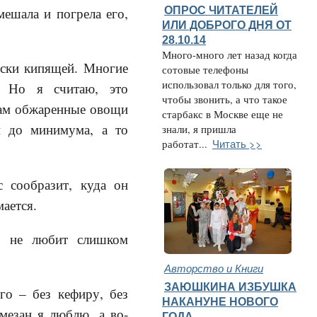
ОПРОС ЧИТАТЕЛЕЙ
мешала и погрела его,
ИЛИ ДОБРОГО ДНЯ ОТ
28.10.14
Много-много лет назад когда
ески кипящей. Многие
сотовые телефоны
использовал только для того,
. Но я считаю, это
чтобы звонить, а что такое
 там обжаренные овощи
старбакс в Москве еще не
м до минимума, а то
знали, я пришла
Читать >>
работат...
с сообразит, куда он
ается.
, не любит слишком
Авторство и Книги
ЗАЮШКИНА ИЗБУШКА
го – без кефиру, без
НАКАНУНЕ НОВОГО
рмезан я люблю, а во-
ГОДА