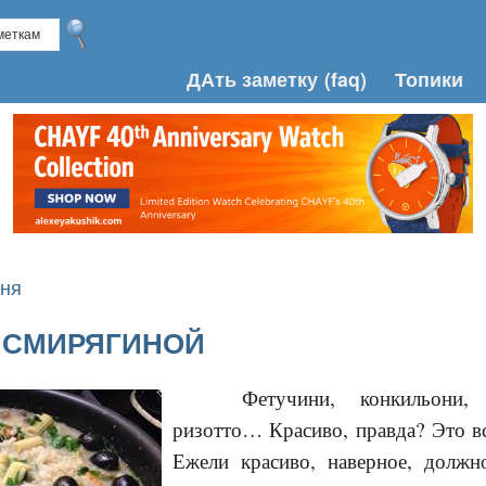
ДАть заметку
(faq)
Топики
хня
Т СМИРЯГИНОЙ
Фетучини, конкильони, ф
ризотто… Красиво, правда? Это в
Ежели красиво, наверное, должн