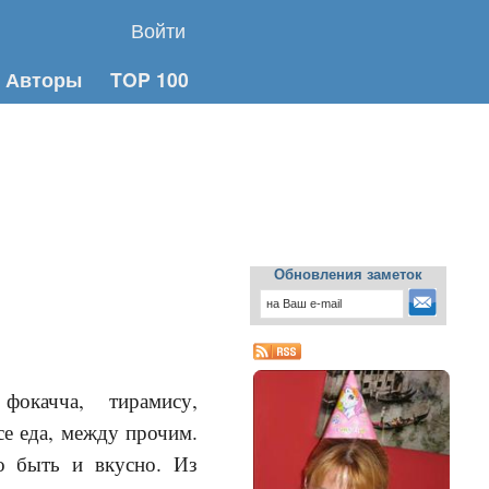
Войти
Авторы
TOP 100
Обновления заметок
окачча, тирамису,
се еда, между прочим.
о быть и вкусно. Из