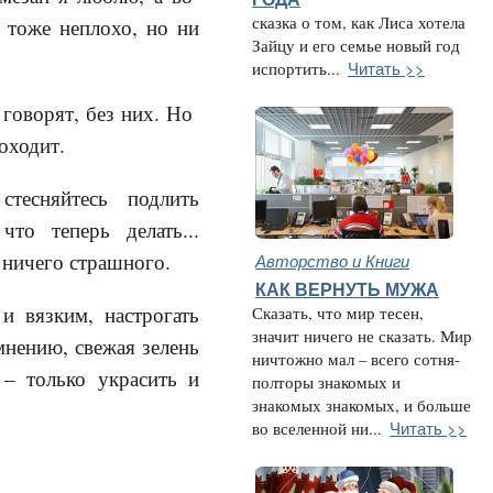
сказка о том, как Лиса хотела
о тоже неплохо, но ни
Зайцу и его семье новый год
Читать >>
испортить...
 говорят, без них. Но
оходит.
есняйтесь подлить
что теперь делать...
 ничего страшного.
Авторство и Книги
КАК ВЕРНУТЬ МУЖА
и вязким, настрогать
Сказать, что мир тесен,
значит ничего не сказать. Мир
нению, свежая зелень
ничтожно мал – всего сотня-
– только украсить и
полторы знакомых и
знакомых знакомых, и больше
Читать >>
во вселенной ни...