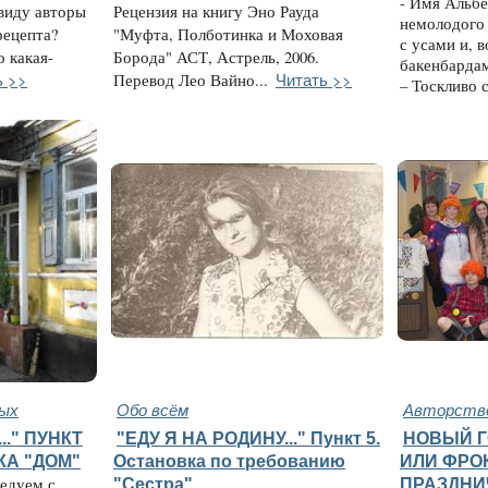
- Имя Альбе
виду авторы
Рецензия на книгу Эно Рауда
немолодого
рецепта?
"Муфта, Полботинка и Моховая
с усами и, 
о какая-
Борода" АСТ, Астрель, 2006.
бакенбардам
ь >>
Читать >>
Перевод Лео Вайно...
– Тоскливо с
ых
Обо всём
Авторство
.." ПУНКТ
"ЕДУ Я НА РОДИНУ..." Пункт 5.
НОВЫЙ Г
КА "ДОМ"
Остановка по требованию
ИЛИ ФРОК
седуем с
"Сестра".
ПРАЗДНИ