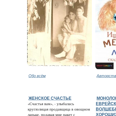
Обо всём
Авторство
ЖЕНСКОЕ СЧАСТЬЕ
МОНОЛО
«Счастья вам», - улыбалась
ЕВРЕЙСК
круглолицая продавщица в овощном
ВОЛШЕБ
ларьке, подавая мне пакет с
ХОРОШИ