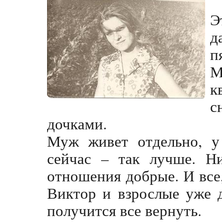
Э
д
п
М
к
с
дочками.
Муж живет отдельно, у 
сейчас – так лучше. Н
отношения добрые. И все,
Виктор и взрослые уже 
получится все вернуть.