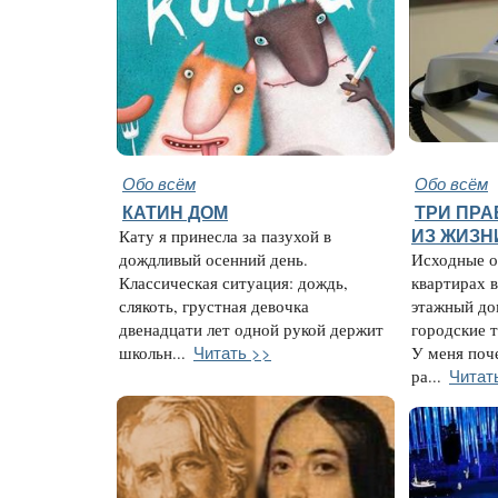
Обо всём
Обо всём
КАТИН ДОМ
ТРИ ПР
Кату я принесла за пазухой в
ИЗ ЖИЗН
дождливый осенний день.
Исходные о
Классическая ситуация: дождь,
квартирах в
слякоть, грустная девочка
этажный до
двенадцати лет одной рукой держит
городские т
Читать >>
школьн...
У меня поч
Читат
ра...