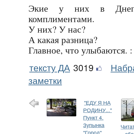
Экие у них в Днепр
комплиментами.
У них? У нас?
А какая разница?
Главное, что улыбаются. : 
тексту ДА
3019
Набр
заметки
"ЕДУ Я НА
РОДИНУ..."
Пункт 4.
Зупынка
Чита
"Город".
сбо