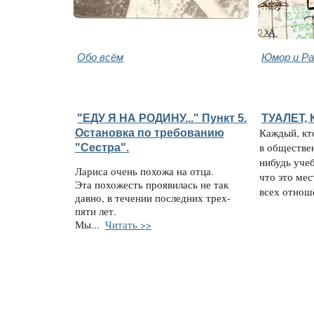
Обо всём
Юмор и Ра
"ЕДУ Я НА РОДИНУ..." Пункт 5.
ТУАЛЕТ,
Остановка по требованию
Каждый, кто
"Сестра".
в обществе
нибудь учеб
Лариса очень похожа на отца.
что это мес
Эта похожесть проявилась не так
всех отноше
давно, в течении последних трех-
пяти лет.
Мы...
Читать >>