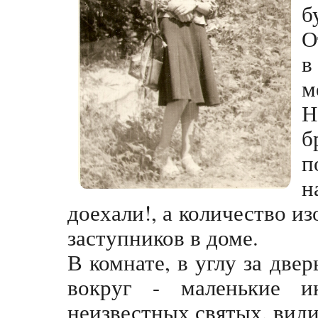
б
О
в
м
Н
б
п
н
доехали!, а количество 
заступников в доме.
В комнате, в углу за две
вокруг - маленькие и
неизвестных святых, вид