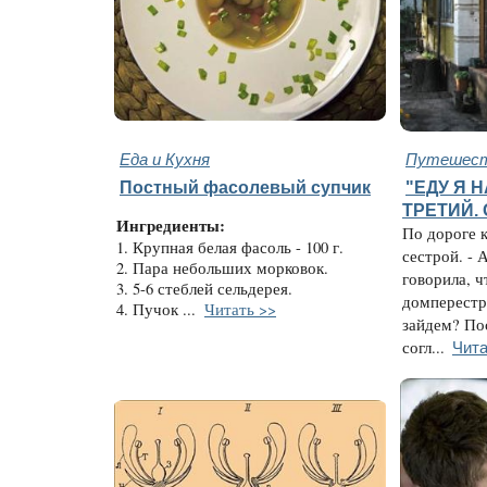
Еда и Кухня
Путешест
Постный фасолевый супчик
"ЕДУ Я Н
ТРЕТИЙ.
Ингредиенты:
По дороге к
1. Крупная белая фасоль - 100 г.
сестрой. -
2. Пара небольших морковок.
говорила, ч
3. 5-6 стеблей сельдерея.
домперестро
4. Пучок ...
Читать >>
зайдем? По
Чита
согл...