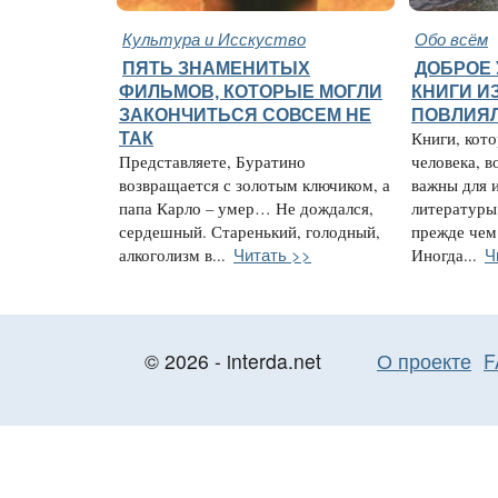
Культура и Исскуство
Обо всём
ПЯТЬ ЗНАМЕНИТЫХ
ДОБРОЕ У
ФИЛЬМОВ, КОТОРЫЕ МОГЛИ
КНИГИ ИЗ
ЗАКОНЧИТЬСЯ СОВСЕМ НЕ
ПОВЛИЯЛ
ТАК
Книги, кот
Представляете, Буратино
человека, в
возвращается с золотым ключиком, а
важны для 
папа Карло – умер… Не дождался,
литературы,
сердешный. Старенький, голодный,
прежде чем 
Читать >>
Ч
алкоголизм в...
Иногда...
© 2026 - interda.net
О проекте
F