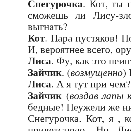
Снегурочка
. Кот, ты 
сможешь ли Лису-зл
выгнать?
Кот
. Пара пустяков! Н
И, вероятнее всего, ору
Лиса
. Фу, как это неи
Зайчик
возмущенно
. (
)
Лиса
. А я тут при чем?
Зайчик
воздав лапы 
(
бедные! Неужели же ни
Снег
урочка. Кот, я ,
приветствую. Но Ли