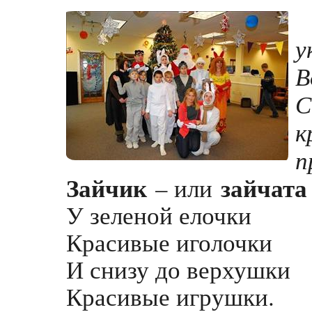
у
В
С
к
п
Зайчик
зайчата
– или
У зеленой елочки
Красивые иголочки
И снизу до верхушки
Красивые игрушки.