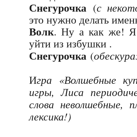
Снегурочка
с некот
(
это нужно делать имен
Волк
. Ну а как же! 
уйти из избушки .
Снегурочка
обескур
(
гра «Волшебные ку
И
игры, Лиса периодич
слова неволшебные, п
лексика!)