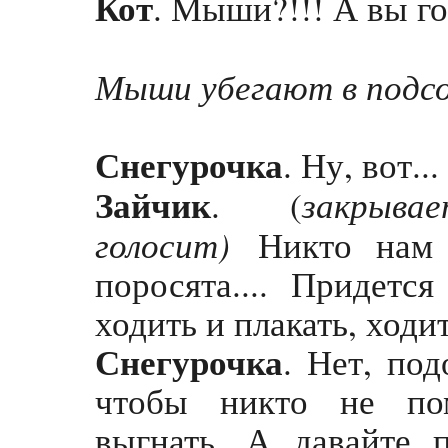
Кот
. Мыши?!!! А вы г
Мыши убегают в подсоб
Снегурочка
. Ну, вот..
Зайчик
закрыв
. (
голосит)
Никто нам н
поросята.... Придется
ходить и плакать, ходит
Снегурочка
. Нет, по
чтобы никто не по
выгнать. А давайте п