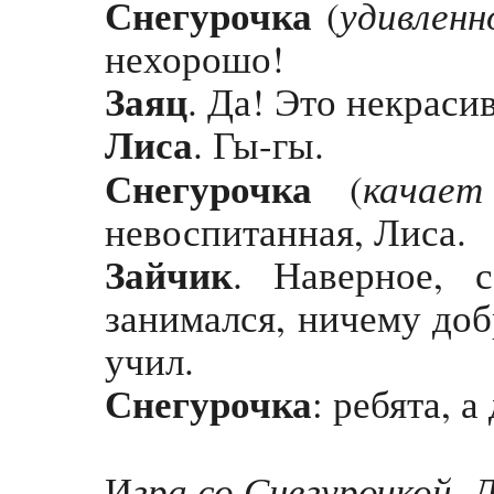
Снегурочка
удивленн
(
нехорошо!
Заяц
. Да! Это некраси
Лиса
. Гы-гы.
Снегурочка
качает
(
невоспитанная, Лиса.
Зайчик
. Наверное, 
занимался, ничему доб
учил.
Снегурочка
: ребята, а 
гра со Снегурочкой. 
И