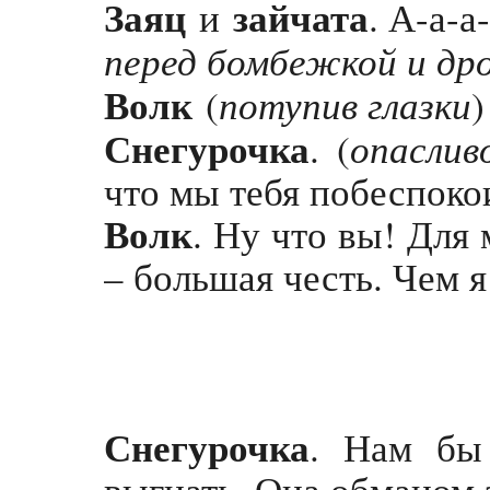
Заяц
зайчата
и
. А-а-а-
перед бомбежкой и д
Волк
потупив глазки
(
)
Снегурочка
опаслив
. (
что мы тебя побеспоко
Волк
. Ну что вы! Для
– большая честь. Чем я
Снегурочка
. Нам бы
выгнать. Она обманом 