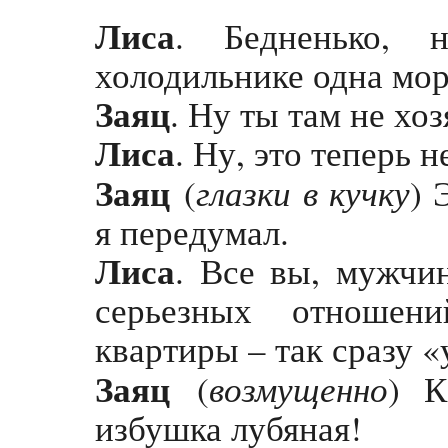
Лиса
. Бедненько, 
холодильнике одна мо
Заяц
. Ну ты там не хоз
Лиса
. Ну, это теперь н
Заяц
глазки в кучку
(
) 
я передумал.
Лиса
. Все вы, мужчи
серьезных отношени
квартиры – так сразу «
Заяц
возмущенно
(
) К
избушка лубяная!