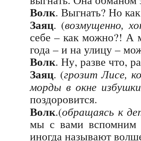
Волк
. Выгнать? Но как
Заяц
возмущенно, хо
. (
себе – как можно?! А 
года – и на улицу – м
Волк
. Ну, разве что, р
Заяц
грозит Лисе, к
. (
морды в окне избушк
поздоровится.
Волк
обращаясь к де
.(
мы с вами вспомним 
иногда называют вол