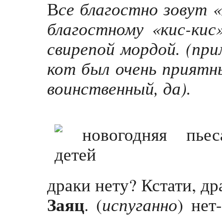
се благостно зовут «
В
благостному «кис-кис
свирепой мордой. (при
кот был очень приятны
воинственный, да).
драки нету? Кстати, д
Заяц
испуганно
. (
) нет