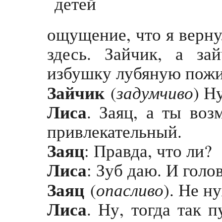
ощущение, что я верну
здесь. Зайчик, а за
избушку лубяную пожи
Зайчик
задумчиво
(
) Ну
Лиса
. Заяц, а ты воз
привлекательный.
Заяц
: Правда, что ли?
Лиса
: Зуб даю. И голо
Заяц
опасливо
(
). Не н
Лиса
. Ну, тогда так п