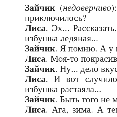
Зайчик
недоверчиво
(
)
приключилось?
Лиса
. Эх... Рассказат
избушка ледяная...
Зайчик
. Я помню. А у
Лиса
. Моя-то покрасив
Зайчик
. Ну... дело вку
Лиса
. И вот случило
избушка растаяла...
Зайчик
. Быть того не 
Лиса
. Ага, зима. А т