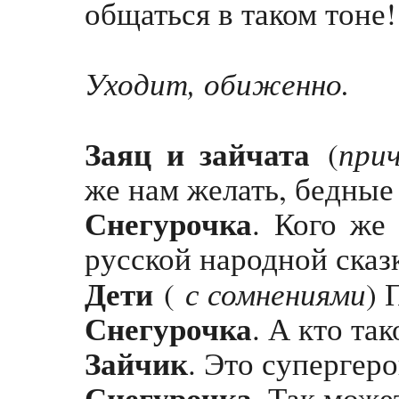
общаться в таком тоне!
Уходит, обиженно.
Заяц и зайчата
при
(
же нам желать, бедные
Снегурочка
. Кого же 
русской народной сказ
Дети
с сомнениями
(
) 
Снегурочка
. А кто та
Зайчик
. Это супергеро
Снегурочка
. Так може