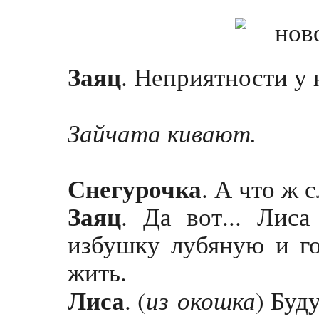
Заяц
. Неприятности у 
Зайчата кивают.
Снегурочка
. А что ж 
Заяц
. Да вот... Лис
избушку лубяную и го
жить.
Лиса
из
окошка
. (
) Буд