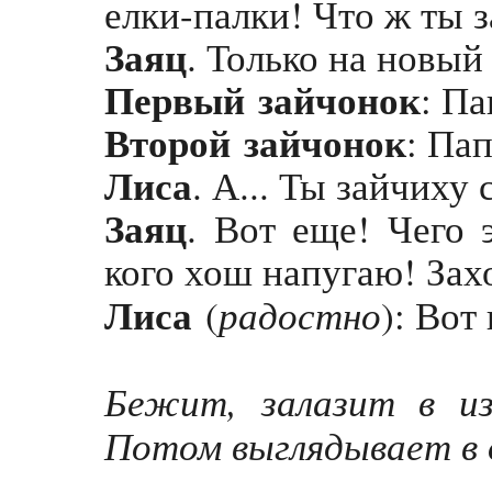
елки-палки! Что ж ты з
Заяц
. Только на новый
Первый
зайчонок
: Па
Второй
зайчонок
: Па
Лиса
. А... Ты зайчиху
Заяц
. Вот еще! Чего 
кого хош напугаю! Зах
Лиса
радостно
(
): Вот
Бежит, залазит в и
Потом выглядывает в 