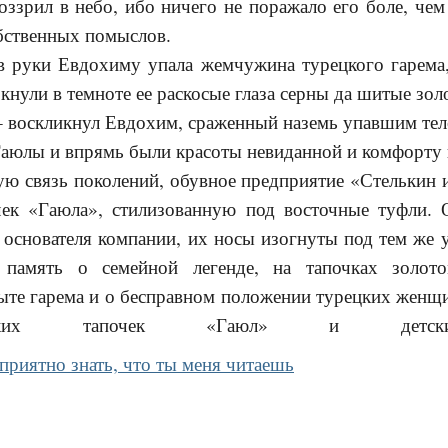
ззрил в небо, ибо ничего не поражало его боле, чем
бственных помыслов.
в руки Евдохиму упала жемчужина турецкого гарема,
ркнули в темноте ее раскосые глаза серны да шитые зол
! – воскликнул Евдохим, сраженный наземь упавшим тел
аюлы и впрямь были красоты невиданной и комфорту
ую связь поколений, обувное предприятие «Стелькин 
чек «Гаюла», стилизованную под восточные туфли.
основателя компании, их носы изогнуты под тем же у
 память о семейной легенде, на тапочках золот
ыте гарема и о бесправном положении турецких женщи
ских тапочек «Гаюл» и детских