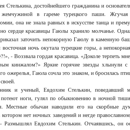
я Стелькина, достойнейшего гражданина и основател
 жемчужиной в гареме турецкого паши. Жгучая 
омии, она не знала равных в искусстве танца и пре
, но сердце красавицы Гаюлы хранило молчанье. Од
 приказал заточить непокорную Гаюлу в каменную ба
 восточная ночь окутала турецкие горы, а непокорна
е?!», - Воззвала гордая красавица. «Доколе терпеть м
трым кинжалом?» Яркие горячие звезды хлынули с 
го ожерелья, Гаюла сочла это знаком, и бросилась пти
своей.
енник и ученый, Евдохим Стелькин, поведавший м
 потеют ноги, гулял по обыкновению в ночной тиш
ия. Местные обычаи наводили его на скорбные д
в котором нет ночных заведений и негде православн
 - Размышлял Евдохим Стелькин. Отчаявшись, он о