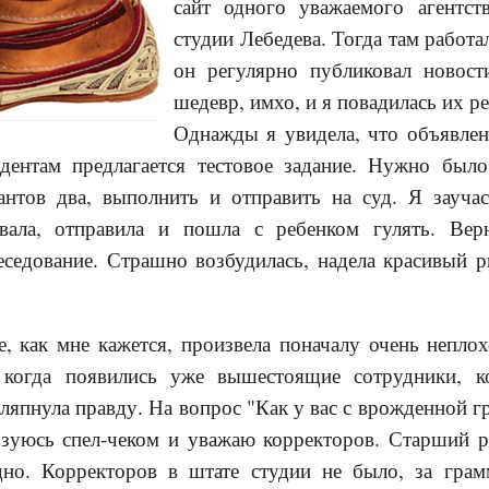
сайт одного уважаемого агентст
студии Лебедева. Тогда там работ
он регулярно публиковал новости
шедевр, имхо, и я повадилась их ре
Однажды я увидела, что объявлен
ндентам предлагается тестовое задание. Нужно был
нтов два, выполнить и отправить на суд. Я заучас
вовала, отправила и пошла с ребенком гулять. Ве
еседование. Страшно возбудилась, надела красивый 
е, как мне кажется, произвела поначалу очень неплох
 когда появились уже вышестоящие сотрудники, 
 ляпнула правду. На вопрос "Как у вас с врожденной г
ьзуюсь спел-чеком и уважаю корректоров. Старший р
но. Корректоров в штате студии не было, за грам