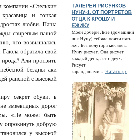
я компании «Стелькин
ГАЛЕРЕЯ РИСУНКОВ
НУНУ-1. ОТ ПОРТРЕТОВ
красавица и тонкая
ОТЦА К КРОШУ И
мудростях любви. Паша
ЕЖИКУ
нажды свирепым пашой
Моей дочери Лизе (домашний
ник Нуну) сейчас почти пять
шню, что возвышалась
лет. Без полутора месяцев.
я Гаюла обратила свой
Нуну рисует. Она рисует
каждый день, лет с двух.
не ирода? Али пронзить
Рисует
небесной бездны аки
Читать >>
карандашами...
цей раненой с высокой
иру секрет обуви, в
ине змеевидных дорог
умы. «Не может быть
ому опрокинуть добрую
становился у высокой