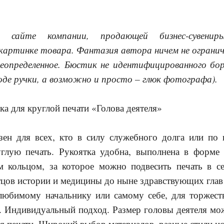
 сайте компании, продающей бизнес-сувенир
 картинке товара. Фантазия автора ничем не огранич
еопределенное. Бюстик не идентифицированного бор
оде ручки, а возможно и просто – глюк фотографа).
ка для круглой печати «Голова деятеля»
зен для всех, кто в силу служебного долга или по 
глую печать. Рукоятка удобна, выполнена в форме
м кольцом, за которое можно подвесить печать в 
отцов истории и медицины до ныне здравствующих глав
юбимому начальнику или самому себе, для торжест
. Индивидуальный подход. Размер головы деятеля мо
я печати. Широкий выбор материалов, разные стили и