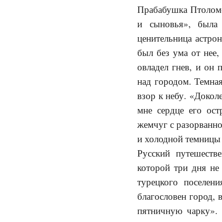
Прабабушка Птоломе
и сыновья», была
ценительница астрон
был без ума от нее
овладел гнев, и он
над городом. Темная
взор к небу. «Докол
мне сердце его ос
жемчуг с разорванно
и холодной темницы 
Русский путешеств
которой три дня не
турецкого поселен
благословен город, 
пятничную чарку».