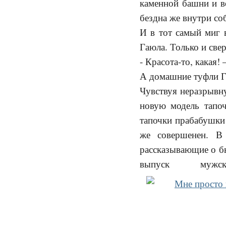
каменной башни и во
бездна же внутри со
И в тот самый миг 
Гаюла. Только и све
- Красота-то, какая
А домашние туфли Г
Чувствуя неразрывн
новую модель тапо
тапочки прабабушки 
же совершенен. В
рассказывающие о б
выпуск муж