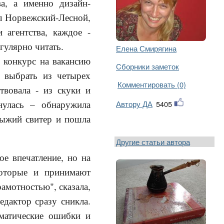
ва, а именно дизайн-
ал Норвежский-Лесной,
 агентства, каждое -
гулярно читать.
Елена Смирягина
 конкурс на вакансию
Cборники заметок
о выбрать из четырех
Комментировать (0)
твовала - из скуки и
рнулась – обнаружила
Автору ДА
5405
рыжий свитер и пошла
Другие статьи автора
ое впечатление, но на
которые и принимают
рамотностью", сказала,
едактор сразу сникла.
матические ошибки и