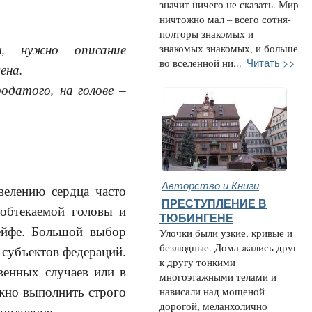
значит ничего не сказать. Мир
ничтожно мал – всего сотня-
полторы знакомых и
ы, нужно описание
знакомых знакомых, и больше
Читать >>
во вселенной ни...
ена.
одатого, на голове –
Авторство и Книги
велению сердца часто
ПРЕСТУПЛЕНИЕ В
 обтекаемой головы и
ТЮБИНГЕНЕ
сейфе. Большой выбор
Улочки были узкие, кривые и
безлюдные. Дома жались друг
 субъектов федераций.
к другу тонкими
венных случаев или в
многоэтажными телами и
жно выполнить строго
нависали над мощеной
дорогой, меланхолично
сполнения.