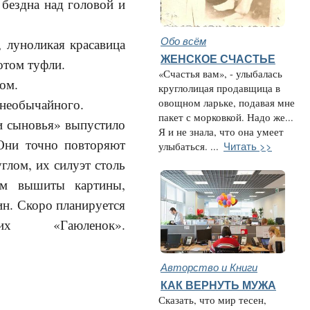
 бездна над головой и
Обо всём
 луноликая красавица
ЖЕНСКОЕ СЧАСТЬЕ
отом туфли.
«Счастья вам», - улыбалась
ом.
круглолицая продавщица в
 необычайного.
овощном ларьке, подавая мне
пакет с морковкой. Надо же...
и сыновья» выпустило
Я и не знала, что она умеет
 Они точно повторяют
Читать >>
улыбаться. ...
глом, их силуэт столь
ом вышиты картины,
н. Скоро планируется
 «Гаюленок».
Авторство и Книги
КАК ВЕРНУТЬ МУЖА
Сказать, что мир тесен,