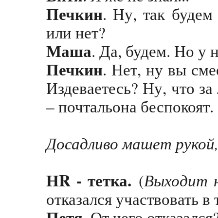
Печкин
. Ну, так будем
или нет?
Маша
. Да, будем. Но у 
Печкин
. Нет, ну вы см
Издеваетесь? Ну, что за 
– почтальона беспокоят.
Досадливо машет рукой,
НR - тетка.
Выходит н
(
отказался участвовать в 
Петя
. От чего отказался