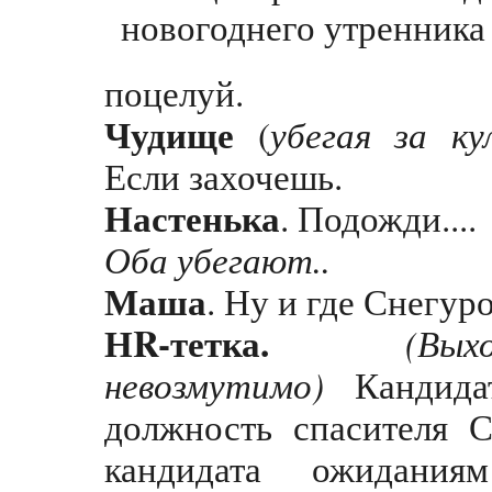
поцелуй.
Чудище
убегая
за
ку
(
Если захочешь.
Настенька
. Подожди....
Оба убегают..
Маша
. Ну и где Снегур
НR-тетка.
(В
невозмутимо)
Кандидат
должность спасителя С
кандидата ожидания