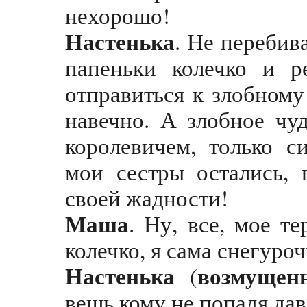
нехорошо!
Настенька
. Не перебива
папеньки колечко и р
отправиться к злобному
навечно. А злобное чу
королевичем, только с
мои сестры остались, 
своей жадности!
Маша
. Ну, все, мое т
колечко, я сама снегуро
Настенька
возмущен
(
вещь кому не попадя да