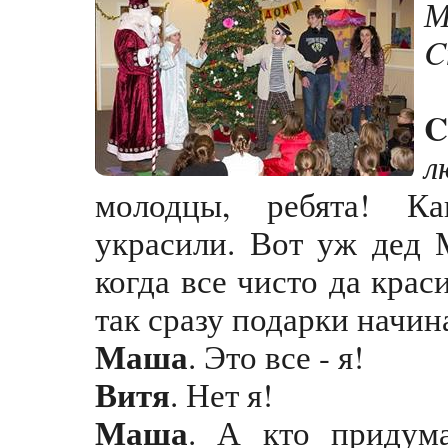
М
C
C
л
молодцы, ребята! К
украсили. Вот уж дед М
когда все чисто да крас
так сразу подарки начин
Маша
. Это все - я!
Витя
. Нет я!
Маша
. А кто придум