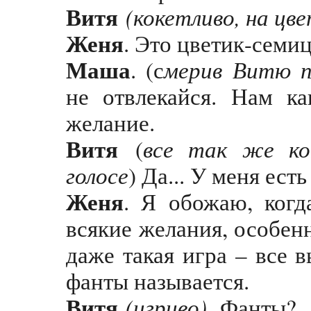
Витя
(кокетливо, на цв
Женя
. Это цветик-семи
Маша
мерив Витю п
. (с
не отвлекайся. Нам к
желание.
Витя
все так же ко
(
голосе
) Да... У меня ест
Женя
. Я обожаю, когд
всякие желания, особен
даже такая игра – все 
фанты называется.
Витя
(игриво).
Фанты?