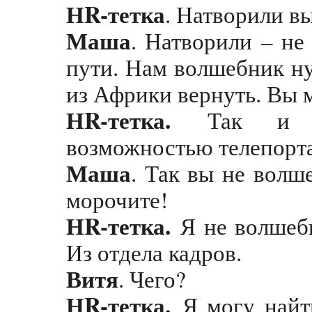
НR-тетка
. Натворили вы
Маша
. Натворили – не
пути. Нам волшебник ну
из Африки вернуть. Вы 
НR-тетка.
Так и за
возможностью телепортац
Маша
. Так вы не волш
морочите!
НR-тетка.
Я не волшебн
Из отдела кадров.
Витя
. Чего?
НR-тетка.
Я могу найти