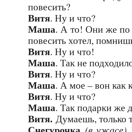
повесить?
Витя
. Ну и что?
Маша
. А то! Они же по
повесить хотел, помниш
Витя
. Ну и что!
Маша
. Так не подходил
Витя
. Ну и что?
Маша
. А мое – вон как 
Витя
. Ну и что?
Маша
. Так подарки же д
Витя.
Думаешь, только т
Снегурочка
(в ужасе)
Р