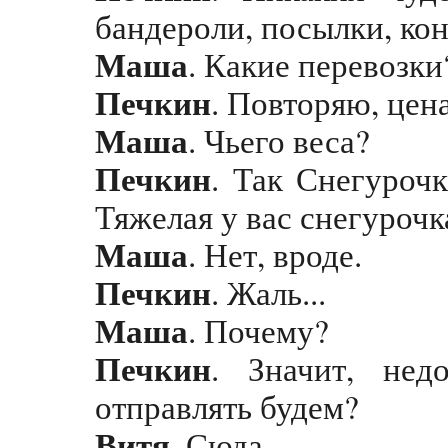
бандероли, посылки, ко
Маша
. Какие перевозк
Печкин
. Повторяю, цена
Маша
. Чьего веса?
Печкин
. Так Снегуроч
Тяжелая у вас снегурочк
Маша
. Нет, вроде.
Печкин
. Жаль...
Маша
. Почему?
Печкин
. Значит, нед
отправлять будем?
Витя
. Сюда.