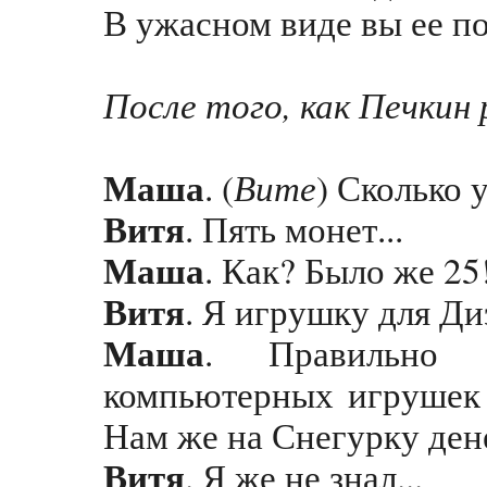
В ужасном виде вы ее п
После того, как Печкин
Маша
Вите
. (
) Сколько 
Витя
. Пять монет...
Маша
. Как? Было же 25
Витя
. Я игрушку для Диэ
Маша
. Правильно 
компьютерных игрушек в
Нам же на Снегурку дене
Витя
. Я же не знал...