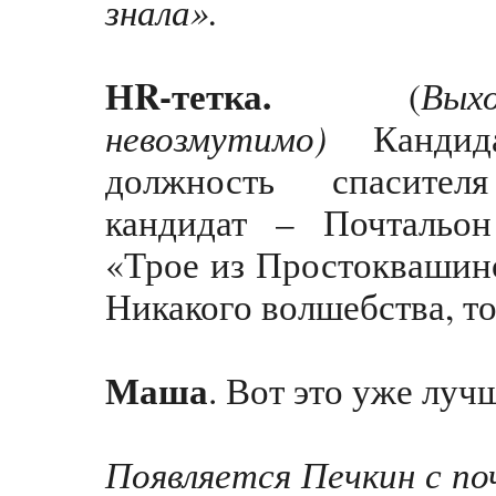
знала».
НR-тетка.
Вы
(
невозмутимо)
Кандид
должность спасител
кандидат – Почтальон
«Трое из Простоквашино
Никакого волшебства, т
Маша
. Вот это уже луч
Появляется Печкин с по