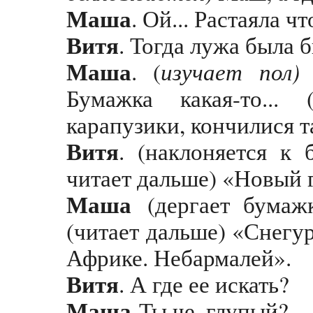
Маша
. Ой... Растаяла чт
Витя
. Тогда лужа была б
Маша
изучает пол)
. (
Л
Бумажка какая-то... 
карапузики, кончилися т
Витя
. (наклоняется к
читает дальше) «Новый г
Маша
(дергает бумажк
(читает дальше) «Снегу
Африке. Небармалей».
Витя
. А где ее искать?
Маша
Ты че, глупый?