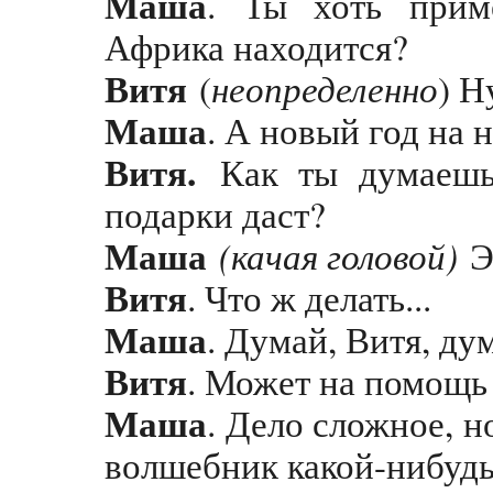
Маша
. Ты хоть приме
Африка находится?
Витя
неопределенно
(
) Н
Маша
. А новый год на 
Витя.
Как ты думаешь,
подарки даст?
Маша
(качая головой)
Эт
Витя
. Что ж делать...
Маша
. Думай, Витя, ду
Витя
. Может на помощь 
Маша
. Дело сложное, н
волшебник какой-нибуд