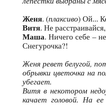
лепестки выдраны с мяс
Женя
плаксиво
. (
) Ой... 
Витя
. Не расстраивайся,
Маша
. Ничего себе – н
Снегурочка?!
Женя ревет белугой, п
обрывки цветочка на по
убегает.
Витя в некотором недо
качает головой. На е