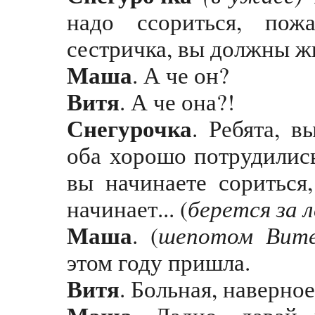
надо ссориться, пож
сестричка, вы должны жи
Маша
. А че он?
Витя
. А че она?!
Снегурочка
. Ребята, 
оба хорошо потрудились
вы начинаете сориться
берется за л
начинает... (
Маша
шепотом Вит
. (
этом году пришла.
Витя
. Больная, наверное
Маша
. Ладно, давай