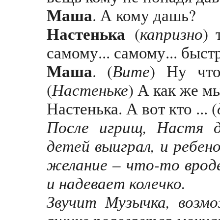
Маша
. А кому дашь?
Настенька
капризно
(
) 
самому... самому... быст
Маша
Вите
. (
) Ну что
Настеньке
(
) А как же 
Настенька. А вот кто ... (
После игрищ, Настя 
детей выиграл, и ребен
желание – что-то вроде
и надевает колечко.
Звучит Музычка, возм
ящике появляется мохн