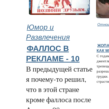
Юмор и
Отнош
Развлечения
ЖОПА
ФАЛЛОС В
КАК 
С года
РЕКЛАМЕ - 10
джентл
трепеще
В предыдущей статье
разреш
грудки.
я почему-то решил,
страсти,
что в этой стране
кроме фаллоса после