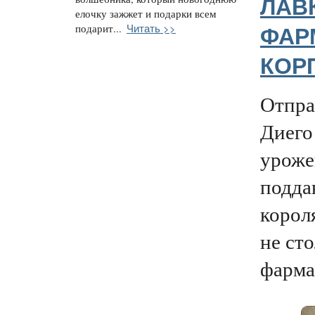
ЛАВ
елочку зажжет и подарки всем
Читать >>
подарит...
ФАР
КОР
Отпра
Диего
уроже
подда
корол
не сто
фарма