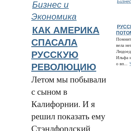
Бизнес и
Бизнес
Экономика
РУСС
КАК АМЕРИКА
ПОТО
Помнит
СПАСАЛА
вела н
Людоедк
РУССКУЮ
Ильфа и
о вп...
РЕВОЛЮЦИЮ
Летом мы побывали
с сыном в
Калифорнии. И я
решил показать ему
Стэндфордский