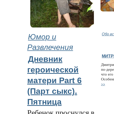
Юмор и
Обо в
Развлечения
МИТР
Дневник
Дмитри
героической
по-дере
что его
матери Part 6
Особен
>>
(Парт cыкс).
Пятница
Ребенок проснулся в