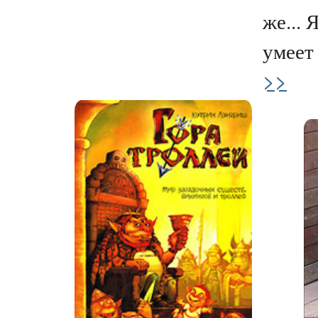
же... 
умеет 
>>