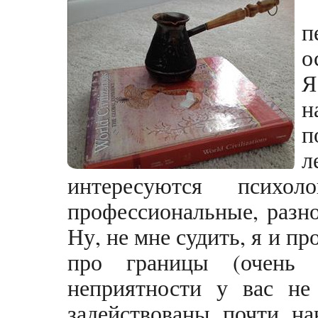
п
о
Я
н
п
л
интересуются психо
профессиональные, разн
Ну, не мне судить, я и пр
про границы (очень 
неприятности у вас не
задействованы почти на