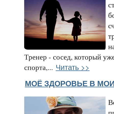
с
б
с
т
н
Тренер - сосед, который уж
Читать >>
спорта,...
МОЁ ЗДОРОВЬЕ В МОИ
В
п