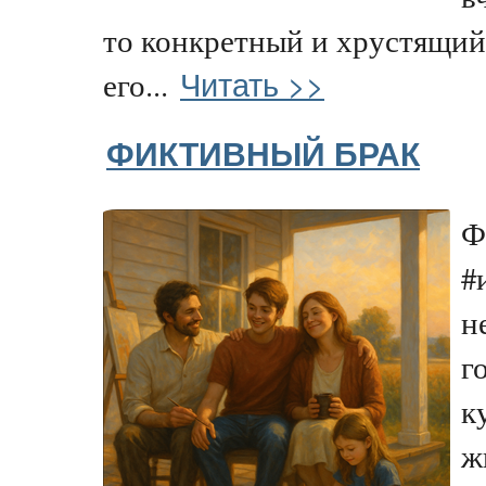
то конкретный и хрустящий.
Читать >>
его...
ФИКТИВНЫЙ БРАК
Ф
#
н
г
к
ж