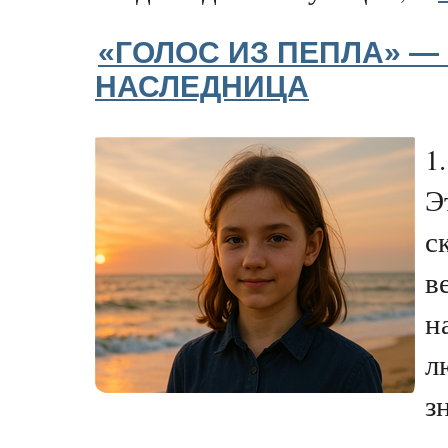
«ГОЛОС ИЗ ПЕПЛА» — Ч
НАСЛЕДНИЦА
1
Э
с
в
н
л
з