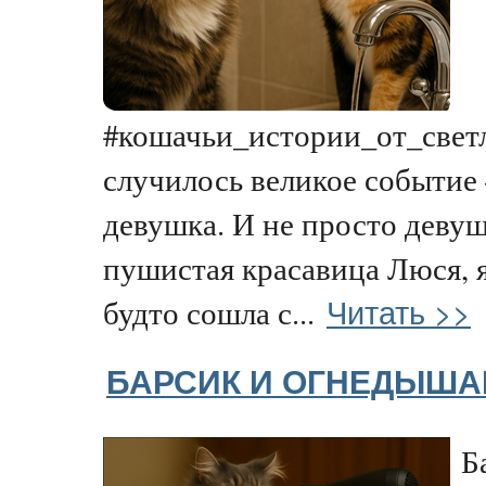
#кошачьи_истории_от_светл
случилось великое событи
девушка. И не просто девуш
пушистая красавица Люся, я
Читать >>
будто сошла с...
БАРСИК И ОГНЕДЫША
Б