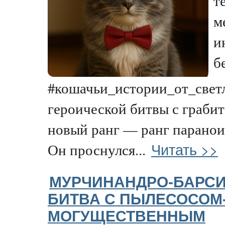
т
м
и
б
#кошачьи_истории_от_свет
героической битвы с грабит
новый ранг — ранг паранои
Читать >>
Он проснулся...
МУРЧИНАНДРО-БАРСИ
БИТВА С ПЫЛЕСОСОМ
МОГУЩЕСТВЕННЫМ