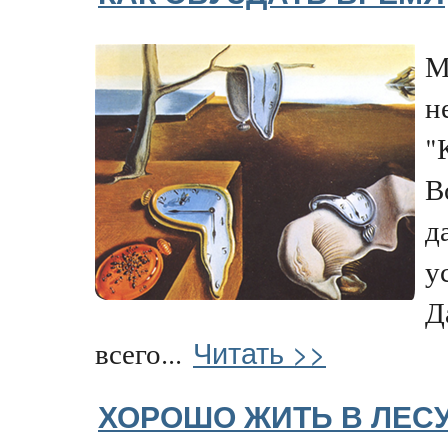
М
н
"
В
д
у
Д
Читать >>
всего...
ХОРОШО ЖИТЬ В ЛЕСУ