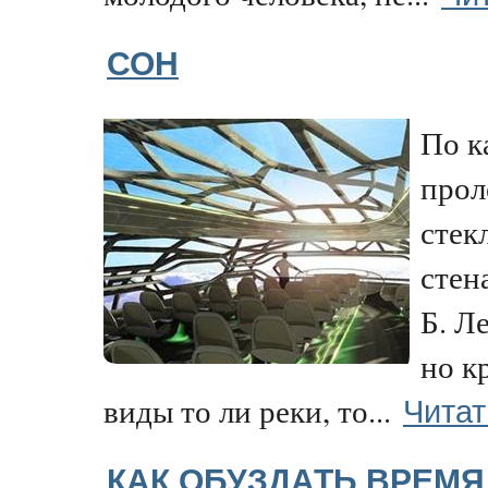
СОН
По к
прол
стек
стен
Б. Л
но к
Читат
виды то ли реки, то...
КАК ОБУЗДАТЬ ВРЕМЯ