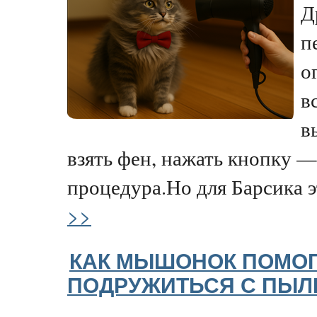
Д
п
о
в
в
взять фен, нажать кнопку —
процедура.Но для Барсика эт
>>
КАК МЫШОНОК ПОМОГ
ПОДРУЖИТЬСЯ С ПЫ