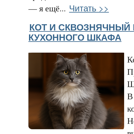
Читать >>
— я ещё...
КОТ И СКВОЗНЯЧНЫЙ 
КУХОННОГО ШКАФА
К
П
Ш
В
к
Н
в