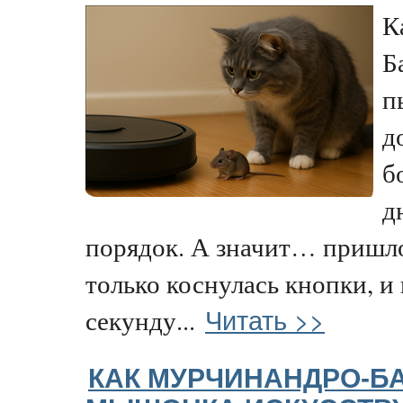
К
Б
п
д
б
д
порядок. А значит… пришло
только коснулась кнопки, и 
Читать >>
секунду...
КАК МУРЧИНАНДРО-Б