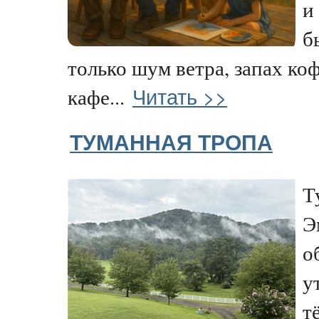
и
б
только шум ветра, запах ко
Читать >>
кафе...
ТУМАННАЯ ТРОПА
Т
Э
о
у
т