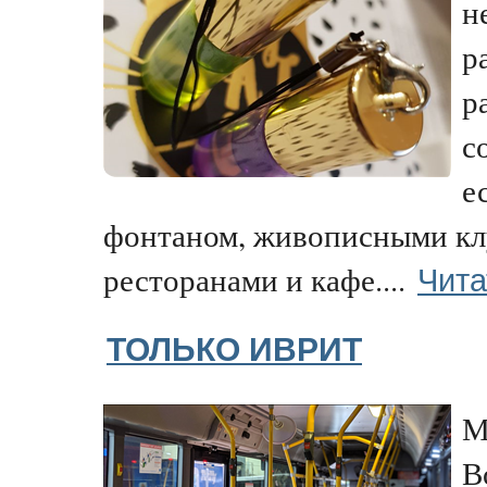
н
р
р
с
е
фонтаном, живописными кл
Чита
ресторанами и кафе....
ТОЛЬКО ИВРИТ
М
В