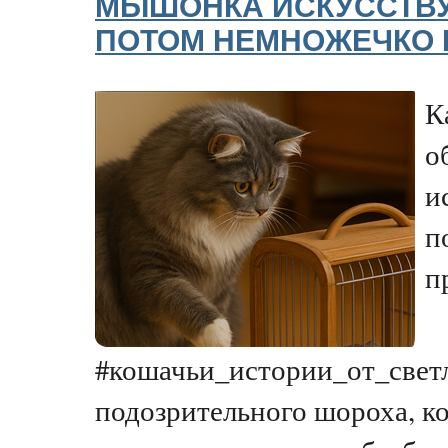
МЫШОНКА ИСКУССТВУ
ПОТОМ НЕМНОЖЕЧКО 
К
о
и
п
п
#кошачьи_истории_от_светл
подозрительного шороха, к