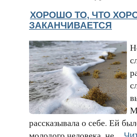
ХОРОШО ТО, ЧТО ХО
ЗАКАНЧИВАЕТСЯ
Н
с
р
с
в
М
рассказывала о себе. Ей бы
Чи
молодого человека, не...