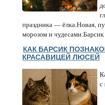
д
г
праздника — ёлка.Новая, п
морозом и чудесами.Барсик у
КАК БАРСИК ПОЗНАК
КРАСАВИЦЕЙ ЛЮСЕЙ
К
с