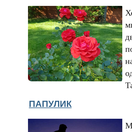
Х
м
д
п
н
о
Т
ПАПУЛИК
М