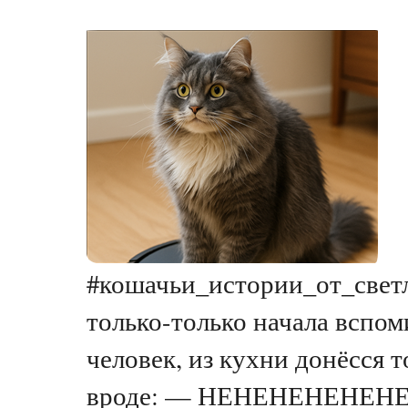
#кошачьи_истории_от_светла
только-только начала вспоми
человек, из кухни донёсся т
вроде: — НЕНЕНЕНЕНЕНЕ!!!