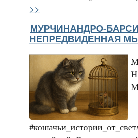
>>
МУРЧИНАНДРО-БАРСИ
НЕПРЕДВИДЕННАЯ М
М
Н
М
#кошачьи_истории_от_свет