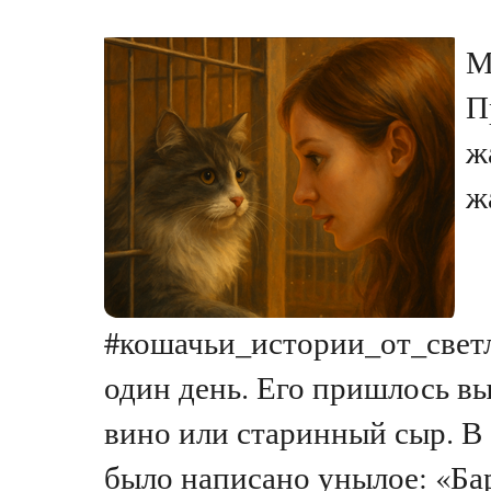
М
П
ж
ж
#кошачьи_истории_от_светл
один день. Его пришлось в
вино или старинный сыр. В 
было написано унылое: «Барс