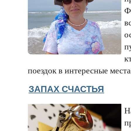
Ф
в
о
п
к
поездок в интересные места 
ЗАПАХ СЧАСТЬЯ
Н
п