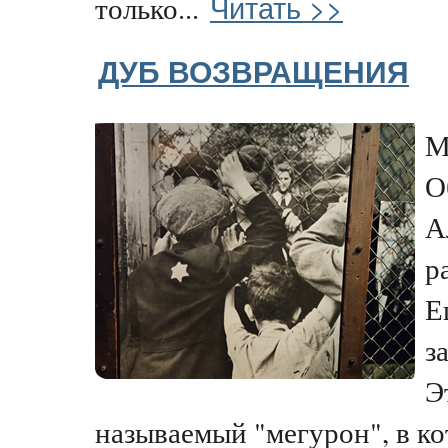
Читать >>
только...
ДУБ ВОЗВРАЩЕНИЯ
М
О
А
р
Е
з
Э
называемый "мегурон", в кот