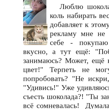
Люблю шокола
коль набирать ве
добавляет к этому
рекламу мне не 
себе - покупаю
вкусно, а тут ещё: "По
занимаюсь? Может, ещё 
цвет!" Терпеть не мо
попробовать? "Не искр
и
"Удивись
!" Уже удивляюс
съесть шоколада?! "Ты за
всё сомневалась! Думала