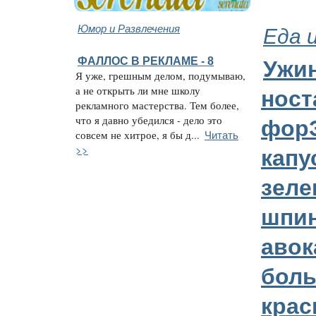
Юмор и Развлечения
Еда 
ФАЛЛОС В РЕКЛАМЕ - 8
Ужин
Я уже, грешным делом, подумываю,
а не открыть ли мне школу
ност
рекламного мастерства. Тем более,
что я давно убедился - дело это
форЭ
Читать
совсем не хитрое, я бы д...
>>
капу
зеле
шпин
авок
бол
кра