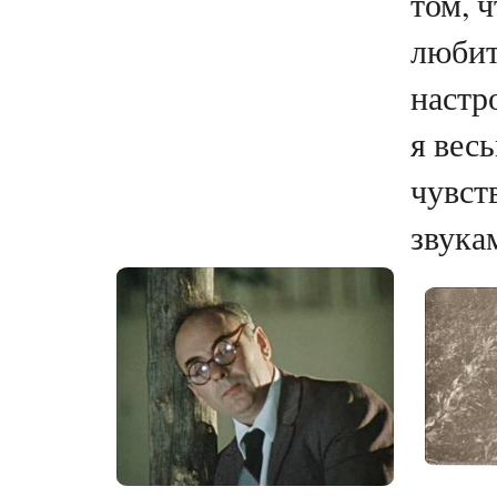
том, ч
любит
настр
я вес
чувст
звукам