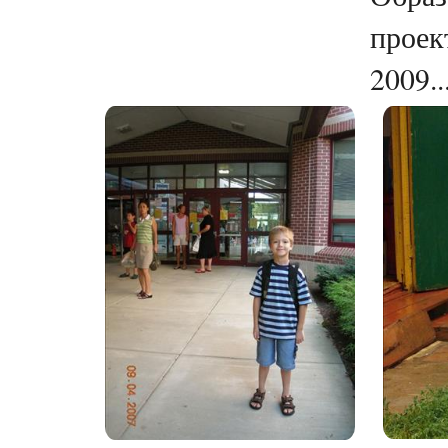
проек
2009..