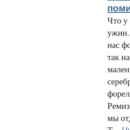
пом
Что у 
ужин..
нас ф
так н
мале
сереб
форел
Ремиз
мы от
Ч
Т...