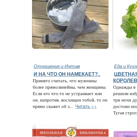
Отношения и Интим
Еда и Кух
И НА ЧТО ОН НАМЕКАЕТ?..
ЦВЕТНАЯ
Принято считать, что мужчины
КОРОЛЕВ
более прямолинейны, чем женщины.
Однажды в 
Если его что-то не устраивает или
решили избр
он, напротив, восхищен тобой, то он
три ночи ду
Читать >>
прямо скажет об э...
достоин нос
Тугая строга