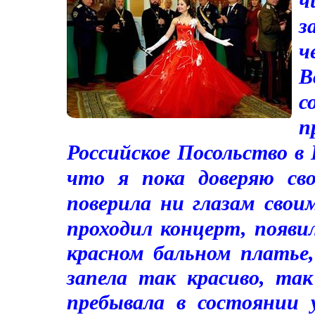
з
ч
В
с
п
Российское Посольство в
что я пока доверяю св
поверила ни глазам свои
проходил концерт, появил
красном бальном платье
запела так красиво, та
пребывала в состоянии 