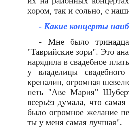
их на районных концертах
хором, так и сольно, с н
- Какие концерты наи
- Мне было тринадцат
"Таврийские зори". Это ан
нарядила в свадебное плат
у владелицы свадебного
креналин, огромная шевелю
петь "Аве Mария" Шуберт
всерьёз думала, что самая
было огромное желание пе
ты у меня самая лучшая"