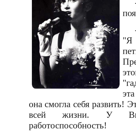
по
"Я
пе
Пр
эт
"га
эта
она смогла себя развить! Э
всей жизни. У Вик
работоспособность!