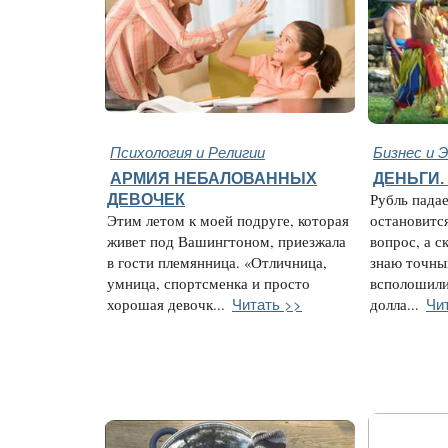
Психология и Религии
Бизнес и 
АРМИЯ НЕБАЛОВАННЫХ
ДЕНЬГИ.
ДЕВОЧЕК
Рубль падае
Этим летом к моей подруге, которая
остановитс
живет под Вашингтоном, приезжала
вопрос, а с
в гости племянница. «Отличница,
знаю точны
умница, спортсменка и просто
всполошили
Читать >>
Чи
хорошая девочк...
долла...