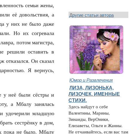
авленность семьи жены,
Другие статьи автора
или её довольствия, а
гда у них не было даже
али. Но их согревала
лавра, потом магистра,
не решили оставить в
 отказался. Он сказал
дарностью. Я вернусь,
Юмор и Развлечения
ЛИЗА, ЛИЗОНЬКА,
ЛИЗОЧЕК. ИМЕННЫЕ
е у неё были сёстры и
СТИХИ.
ту, а Мбалу занялась
Здесь найдут о себе
Валентины, Марины,
ни удочерили младшую
Зинаиды, ВерОники,
брать сестрёнку в дом,
Елизаветы, Ольги и Жанны.
их пока не было. Мбалу
Не отчаивайтесь, если вас там