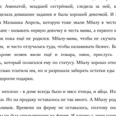
 Аминатой, младшей сестрёнкой, следила за ней, к
 делала домашн
и
е задания и была хорошей девочкой. И 
а Малышка Апрель, которую тоже звали Мбалу в честь
ане - называть первую девочку в честь мамы, а первого м
 пока ещё не родился. Мбалу-мама, чтобы не скучать
м, и часто отлучалась туда, чтобы налаживать бизнес. Б
 кроме хозяев жили ещё и повара, няни, прислуга
, который полагался ему по статусу. Мбалу хорошо отн
лько платила им, но и разрешала забирать остатки еды
дорогие подарки.
 неплохо - в доме всегда было и мясо птицы, и яйца. 
и. Но на продажу оставалось не так много. А Мбалу род
чиков. Времени на ферму не оставалось, поэтому он
бы он был управляющим на ферме. И китаец с этим успе