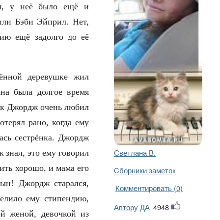
ы, у неё было ещё и
ли Бэби Эйприл. Нет,
рию ещё задолго до её
ённой деревушке жил
ана была долгое время
чик Джордж очень любил
отерял рано, когда ему
лась сестрёнка. Джордж
Светлана В.
 знал, это ему говорил
ить хорошо, и мама его
Cборники заметок
сын! Джордж старался,
Комментировать (0)
делило ему стипендию,
Автору ДА
4948
ей женой, девочкой из