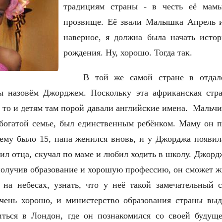
традициям страны - в честь её мам
прозвище. Её звали Малышка Апрель и
наверное, я должна была начать исто
рождения. Ну, хорошо. Тогда так.
В той же самой стране в отдал
ы назовём Джорджем. Поскольку эта африканская стр
, то и детям там порой давали английские имена. Маль
ебогатой семье, был единственным ребёнком. Маму он п
а ему было 15, папа женился вновь, и у Джорджа появи
ил отца, скучал по маме и любил ходить в школу. Джордж
 получив образование и хорошую профессию, он сможет ж
, на небесах, узнать, что у неё такой замечательный 
чень хорошо, и министерство образования страны вы
ться в Лондон, где он познакомился со своей будущ