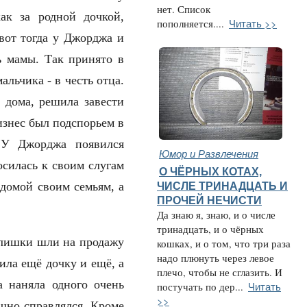
нет. Список
ак за родной дочкой,
Читать >>
пополняется....
вот тогда у Джорджа и
 мамы. Так принято в
альчика - в честь отца.
 дома, решила завести
изнес был подспорьем в
. У Джорджа появился
Юмор и Развлечения
осилась к своим слугам
О ЧЁРНЫХ КОТАХ,
 домой своим семьям, а
ЧИСЛЕ ТРИНАДЦАТЬ И
ПРОЧЕЙ НЕЧИСТИ
Да знаю я, знаю, и о числе
тринадцать, и о чёрных
Излишки шли на продажу
кошках, и о том, что три раза
надо плюнуть через левое
ила ещё дочку и ещё, а
плечо, чтобы не сглазить. И
а наняла одного очень
Читать
постучать по дер...
>>
шно справлялся. Кроме