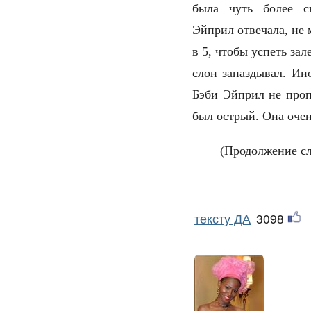
была чуть более с
Эйприл отвечала, не 
в 5, чтобы успеть зал
слон запаздывал. Ин
Бэби Эйприл не проп
был острый. Она очен
(Продолжение сле
тексту ДА
3098