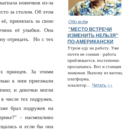
выгнала новичков из-за
есто за столом. Об этом
 её, принялась за свою
Обо всём
"МЕСТО ВСТРЕЧИ
ичина её улыбки. Она
ИЗМЕНИТЬ НЕЛЬЗЯ"
ану отрицать. Но с тех
ПО-АМЕРИКАНСКИ
Утром еду на работу. Уже
почти не сонная - работа
приближается, постепенно
просыпаюсь. Вот и станция
их принцев. За этими
знакомая. Выхожу из вагона,
платформа,
олько к ним приезжали
Читать >>
эскалатор...
пинг, и девочки могли
 в числе тех подружек.
тоже брал подружек на
рике?" - насмешливо
ущалась и если бы она