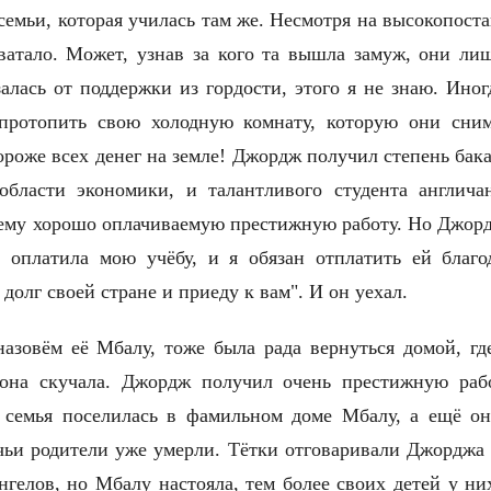
емьи, которая училась там же. Несмотря на высокопост
ватало. Mожет, узнав за кого та вышла замуж, они лиш
алась от поддержки из гордости, этого я не знаю. Ино
 протопить свою холодную комнату, которую они сним
ороже всех денег на земле! Джордж получил степень бака
области экономики, и талантливого студента англича
ему хорошо оплачиваемую престижную работу. Но Джордж
 оплатила мою учёбу, и я обязан отплатить ей благо
долг своей стране и приеду к вам". И он уехал.
назовём её Мбалу, тоже была рада вернуться домой, гд
 она скучала. Джордж получил очень престижную рабо
я семья поселилась в фамильном доме Мбалу, а ещё о
чьи родители уже умерли. Тётки отговаривали Джорджа 
нгелов, но Мбалу настояла, тем более своих детей у н