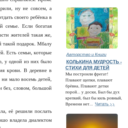
рили, ну не совсем, а
тдать своего ребёнка в
й семье. Если богатая
сти жителей такaя же,
ей такой подарок. Мбалу
й. Есть семьи, которые
Авторство и Книги
р, у одной из них было
КОЛЬКИНА МУДРОСТЬ -
СТИХИ ДЛЯ ДЕТЕЙ
ния крови. В деревне в
Мы построили фрегат!
 ни мало восемь детей,
Плавают щепки, плавают
брёвна, Плавают детки
и без, словом, большой
порой... у доски, Был бы дух
крепкий, был бы киль ровный,
Читать >>
Времени нет...
ла, её решили послать
ошо владела диалектом