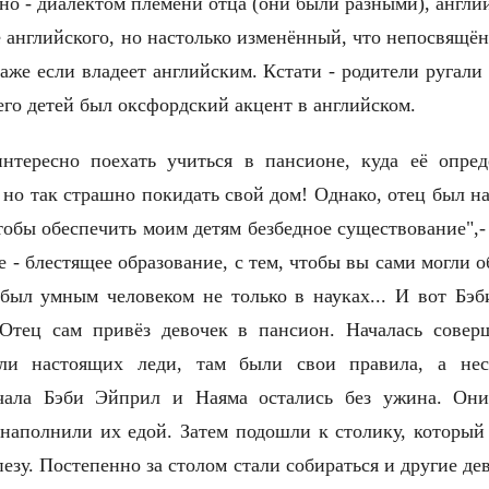
но - диалектом племени отца (они были разными), англи
зе английского, но настолько изменённый, что непосвящё
 даже если владеет английским. Кстати - родители ругали
 его детей был оксфордский акцент в английском.
нтересно поехать учиться в пансионе, куда её опре
 но так страшно покидать свой дом! Однако, отец был н
чтобы обеспечить моим детям безбедное существование",-
е - блестящее образование, с тем, чтобы вы сами могли о
был умным человеком не только в науках... И вот Бэ
Отец сам привёз девочек в пансион. Началась совер
али настоящих леди, там были свои правила, а не
ачала Бэби Эйприл и Наяма остались без ужина. Он
наполнили их едой. Затем подошли к столику, который 
пезу. Постепенно за столом стали собираться и другие де