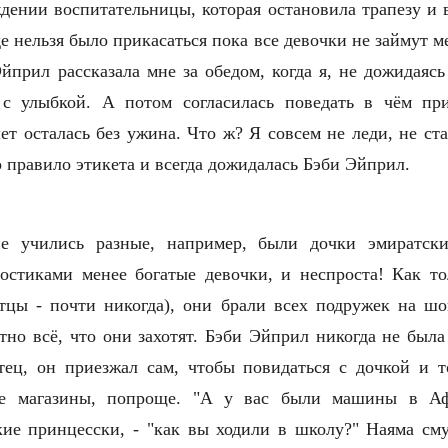
дении воспитательницы, которая остановила трапезу и 
де нельзя было прикасаться пока все девочки не займут м
йприл рассказала мне за обедом, когда я, не дожидаясь
 с улыбкой. А потом согласилась поведать в чём пр
ет осталась без ужина. Что ж? Я совсем не леди, не ст
о правило этикета и всегда дожидалась Бэби Эйприл.
пе учились разные, например, были дочки
э
миратск
остиками менее богатые девочки, и неспроста! Как т
тцы - почти никогда), они брали всех подружек на шо
тно всё, что они захотят. Бэби Эйприл никогда не была
тец, он приезжал сам, чтобы повидаться с дочкой и 
ие магазины, попроще. "А у вас были машины в Аф
ие принцесски, - "как вы ходили в школу?" Наяма см