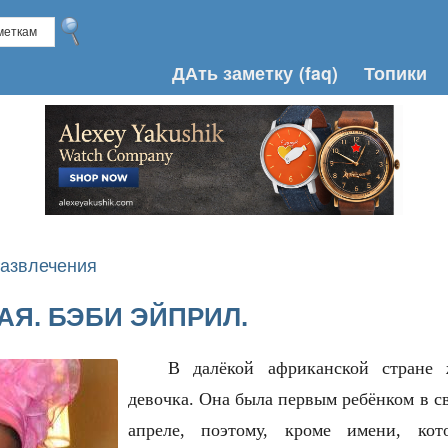
ДАть заметку
(faq)
Топики
азвлечения
АЯ. БЭБИ ЭЙПРИЛ.
В далёкой африканской стране 
девочка. Она была первым ребёнком в св
апреле, поэтому, кроме имени, ко