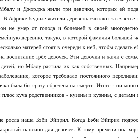
Мбалу и Джорджа жили три девочки, которых ей пода
. В Африке бедные жители деревень считают за счастье о
он не умер от голода и болезней в своей многодетно
мейную деревню, такую, в которой фамилия большей ча
несколько матерей стоят в очереди к ней, чтобы сделать 
 на воспитание трёх девочек. Эти девочки и жили с семьё
 детей, но Мбалу растила их как собственных. Наприме
 заболевание, которое требовало постоянного перелива
очка была бы сразу обречена на смерть. Итого - ни много
и плюс куча родственников - кузены и кузины, с детьми 
ме росла наша Бэби Эйприл. Когда Бэби Эйприл подрос
закрытый пансион для девочек. К тому времени она хор