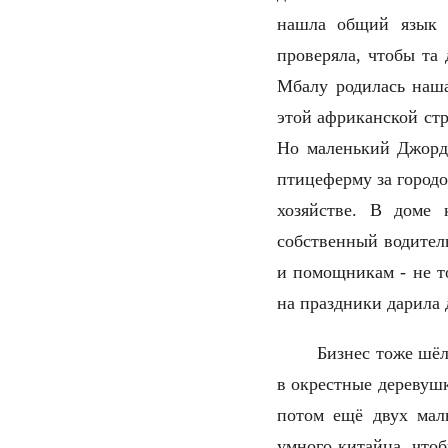
нашла общий язык с
проверяла, чтобы та
Мбалу родилась наш
этой африканской стр
Но маленький Джордж
птицеферму за городо
хозяйстве. В доме
собственный водитель
и помощникам - не то
на праздники дарила 
Бизнес тоже шёл
в окрестные деревушк
потом ещё двух маль
умного китайца, что