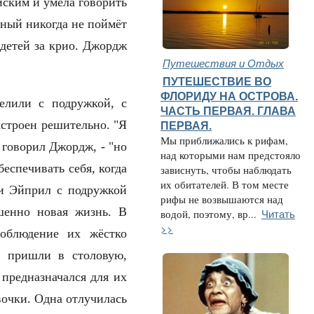
йским и умела говорить
нный никогда не поймёт
 детей за крио. Джордж
Путешествия и Отдых
ПУТЕШЕСТВИЕ ВО
ФЛОРИДУ НА ОСТРОВА.
делили с подружкой, с
ЧАСТЬ ПЕРВАЯ. ГЛАВА
астроен решительно. "Я
ПЕРВАЯ.
Мы приближались к рифам,
 говорил Джордж, - "но
над которыми нам предстояло
беспечивать себя, когда
зависнуть, чтобы наблюдать
их обитателей. В том месте
би Эйприл с подружкой
рифы не возвышаются над
шенно новая жизнь. В
Читать
водой, поэтому, вр...
>>
соблюдение их жёстко
и пришли в столовую,
предназначался для их
вочки. Одна отлучилась