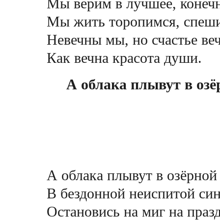
Мы верим в лучшее, конеч
Мы жить торопимся, спеш
Невечны мы, но счастье ве
Как вечна красота души.
А облака плывут в озё
Светлане 
А облака плывут в озёрной
В бездонной неиспитой си
Остановись на миг на празд