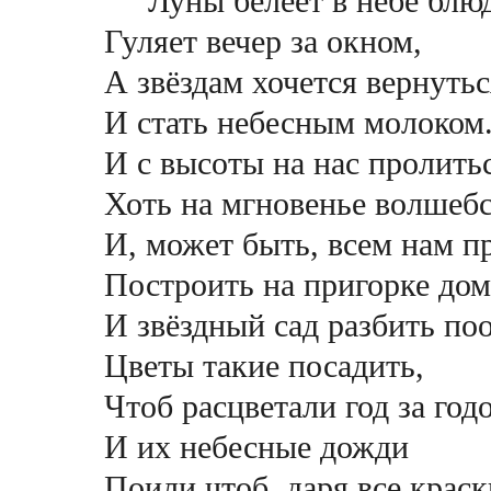
Луны белеет в небе блю
Гуляет вечер за окном,
А звёздам хочется вернуть
И стать небесным молоком
И с высоты на нас пролить
Хоть на мгновенье волшеб
И, может быть, всем нам п
Построить на пригорке дом
И звёздный сад разбить по
Цветы такие посадить,
Чтоб расцветали год за год
И их небесные дожди
Поили чтоб, даря все краск