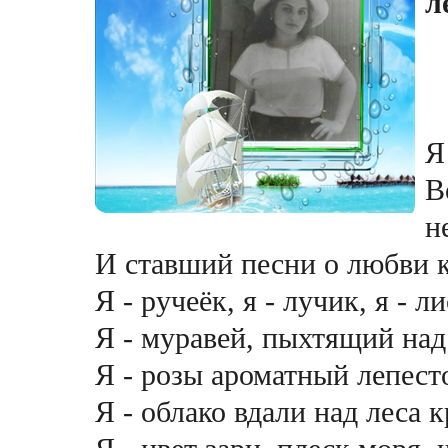
ле
Я
В
н
И ставший песни о любви 
Я - ручеёк, я - лучик, я - л
Я - муравей, пыхтящий над
Я - розы ароматный лепест
Я - облако вдали над леса 