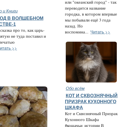
или "океанский город" - так
переводится название
 и Книги
городка, в котором впервые
ОД В ВОЛШЕБНОМ
мы побывали ещё 3 года
СТВЕ-1
назад. Но
сказка про то, как царь-
Читать >>
воспомина...
пятую не туда поставил и
печатью
итать >>
Обо всём
КОТ И СКВОЗНЯЧНЫЙ
ПРИЗРАК КУХОННОГО
ШКАФА
Кот и Сквознячный Призрак
Кухонного Шкафа
#кошачьи_истории В