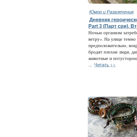
Юмор и Развлечения
Дневник героическ
Part 3 (Парт сри). В
Ночью организм затреб
ветру». На улице темно 
предположительно, вок
бродят плохие люди, ди
животные и потусторон
Читать >>
...