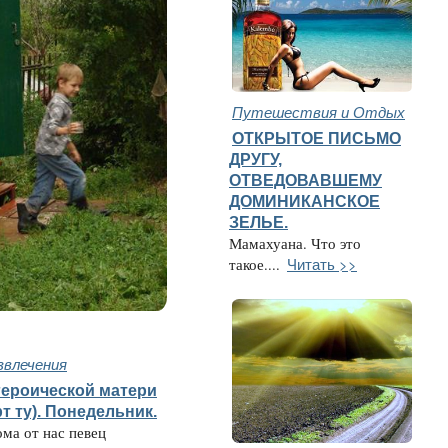
Путешествия и Отдых
ОТКРЫТОЕ ПИСЬМО
ДРУГУ,
ОТВЕДОВАВШЕМУ
ДОМИНИКАНСКОЕ
ЗЕЛЬЕ.
Мамахуана. Что это
Читать >>
такое....
звлечения
героической матери
рт ту). Понедельник.
ома от нас певец