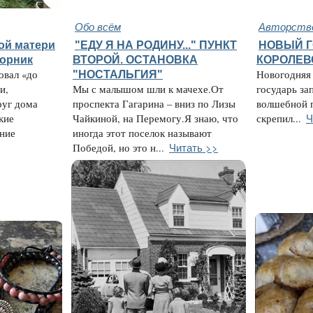
Обо всём
Авторство
ой матери
"ЕДУ Я НА РОДИНУ..." ПУНКТ
НОВЫЙ Г
торник
ВТОРОЙ. ОСТАНОВКА
КОРОЛЕВ
овал «до
"НОСТАЛЬГИЯ"
Новогодняя 
и,
Мы с малышом шли к мачехе.От
государь за
руг дома
проспекта Гагарина – вниз по Лизы
волшебной 
Ч
кие
Чайкиной, на Перемогу.Я знаю, что
скрепил...
ние
иногда этот поселок называют
Читать >>
Победой, но это н...