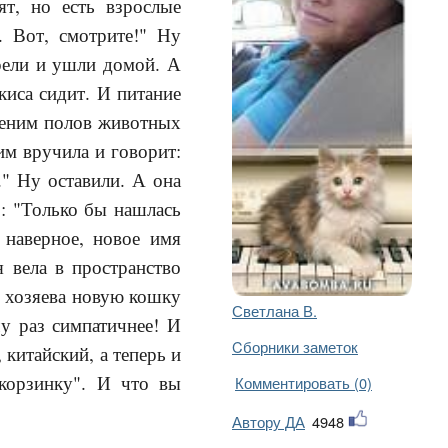
ят, но есть взрослые
 Вот, смотрите!" Ну
рели и ушли домой. А
киса сидит. И питание
еленим полов животных
им вручила и говорит:
." Ну оставили. А она
 : "Только бы нашлась
 наверное, новое имя
 вела в пространство
ые хозяева новую кошку
Светлана В.
у раз симпатичнее! И
Cборники заметок
 китайский, а теперь и
корзинку". И что вы
Комментировать (0)
Автору ДА
4948