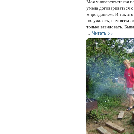
Моя университетская п
умела договариваться с
мирозданием. И так это 
получалось, нам всем о
только завидовать. Быва
Читать >>
...