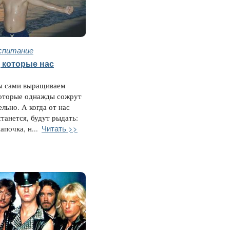
спитание
 которые нас
ы сами выращиваем
которые однажды сожрут
ельно. А когда от нас
станется, будут рыдать:
Читать >>
почка, н...