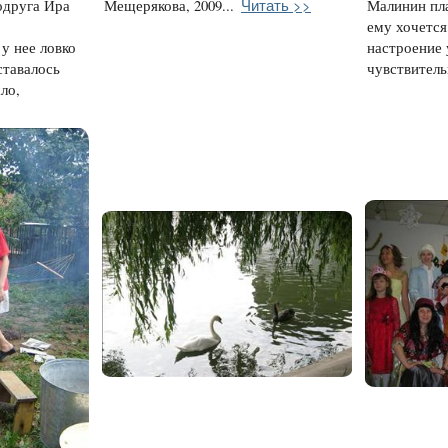
Читать >>
одруга Ира
Мещерякова, 2009...
Малинин пла
ему хочется
у нее ловко
настроение 
ставалось
чувствительн
ло,