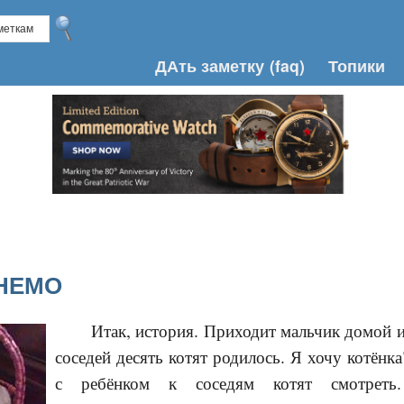
ДАть заметку
(faq)
Топики
 НЕМО
Итак, история. Приходит мальчик домой и
соседей десять котят родилось. Я хочу котёнк
с ребёнком к соседям котят смотреть.