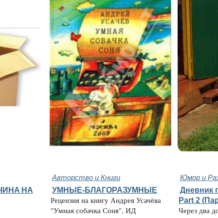
Авторство и Книги
Юмор и Ра
ЧИНA НА
УМНЫЕ-БЛАГОРАЗУМНЫЕ
Дневник 
Рецензия на книгу Андрея Усачёва
Part 2 (Па
"Умная собачка Соня", ИД
Через два д