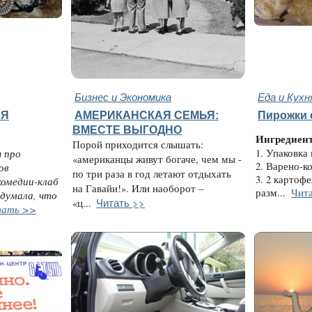
Бизнес и Экономика
Еда и Кухн
АЯ
АМЕРИКАНСКАЯ СЕМЬЯ:
Пирожки 
ВМЕСТЕ ВЫГОДНО
Ингредиен
Порой приходится слышать:
 про
1. Упаковка 
«американцы живут богаче, чем мы -
2. Варено-ко
ов
по три раза в год летают отдыхать
3. 2 картоф
комедии-клаб
на Гавайи!». Или наоборот –
разм...
Чита
 думала, что
Читать >>
«ц...
ать >>