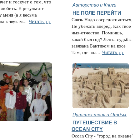
чет и тоскует о том, что
Авторство и Книги
 любить. В результате
НЕ ПОЛЕ ПЕРЕЙТИ
у меня (а я весьма
Связь Надо сосредоточиться,
Читать >>
а к звукам...
Не убежать вперёд, Как твоё
имя-отчество, Помнишь,
какой был год? Лента судьбы
завязана Бантиком на косе
Читать >>
Там, где алл...
Путешествия и Отдых
ПУТЕШЕСТВИЕ В
OCEAN CITY
Ocean City - "город на океане"