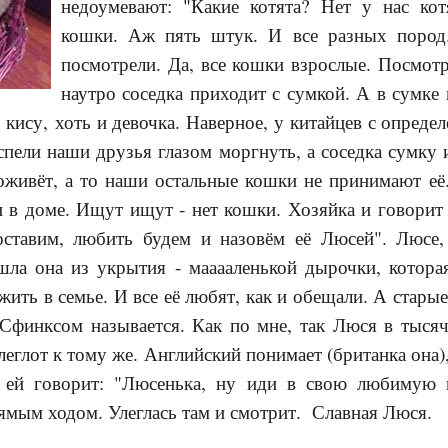
недоумевают: "Какие котята? Нет у нас кот
кошки. Аж пять штук. И все разных пород.
посмотрели. Да, все кошки взрослые. Посмот
наутро с
оседка приходит с сумкой. А в сумке 
 кису, хоть и девочка. Наверное, у китайцев с опред
спели наши друзья глазом моргнуть, а соседка сумку 
оживёт, а то наши остальные кошки не принимают её
 в доме. Ищут ищут - нет кошки. Хозяйка и говорит
оставим, любить будем и назовём её Люсей". Люсе,
шла она из укрытия - мааааленькой дырочки, которая
 жить в семье. И все её любят, как и обещали. А стар
 Сфинксом называется. Как по мне, так Люся в тысяч
еглот к тому же. Английский понимает (британка она),
 ей говорит: "Люсенька, ну иди в свою любимую 
мым ходом. Улеглась там и смотрит. Славная Люся.