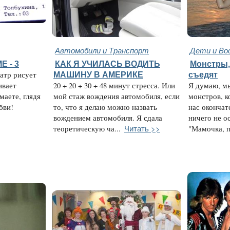
Автомобили и Транспорт
Дети и Во
 - 3
КАК Я УЧИЛАСЬ ВОДИТЬ
Монстры,
атр рисует
МАШИНУ В АМЕРИКЕ
съедят
ивает
20 + 20 + 30 + 48 минут стресса. Или
Я думаю, м
маете, глядя
мой стаж вождения автомобиля, если
монстров, 
бви!
то, что я делаю можно назвать
нас окончат
вождением автомобиля. Я сдала
ничего не о
Читать >>
теоретическую ча...
"Мамочка, па