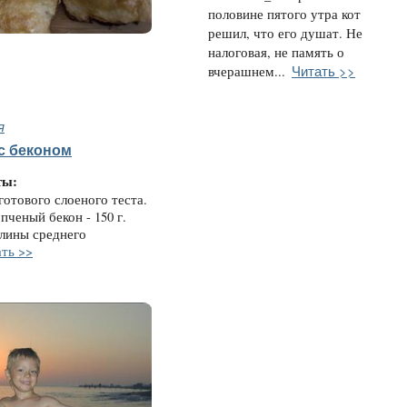
половине пятого утра кот
решил, что его душат. Не
налоговая, не память о
Читать >>
вчерашнем...
я
с беконом
ты:
готового слоеного теста.
пченый бекон - 150 г.
елины среднего
ть >>