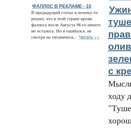
ФАЛЛОС В РЕКЛАМЕ - 10
Ужи
В предыдущей статье я почему-то
решил, что в этой стране кроме
туше
фаллоса после Августа 98-го ничего
не осталось. Но я ошибался, не
пра
Читать >>
смотря на титаническ...
олив
зеле
с кр
Мысли
ходу 
"Туше
хорош