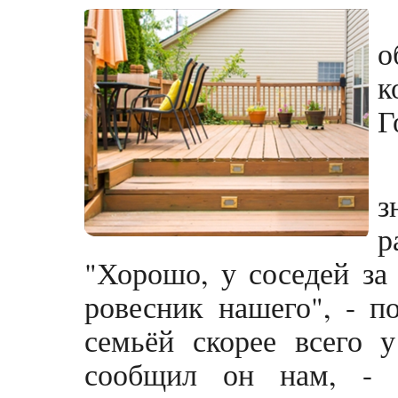
о
к
Г
з
р
"Хорошо, у соседей за
ровесник нашего", - п
семьёй скорее всего у
сообщил он нам, - 