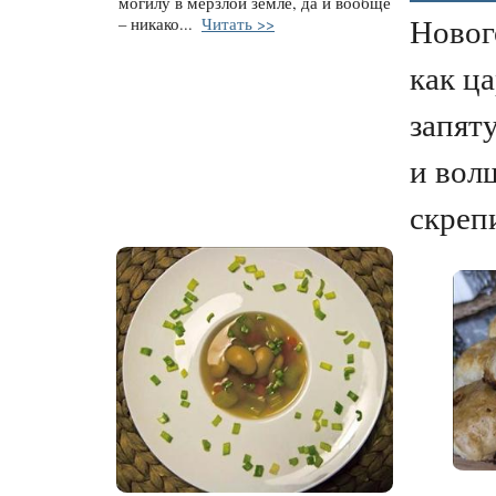
могилу в мерзлой земле, да и вообще
Новог
– никако...
Читать >>
как ц
запят
и вол
скрепи