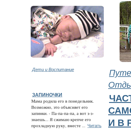
Дети и Воспитание
Путе
Отд
ЗАПИНОЧКИ
ЧАС
Мама родила его в понедельник.
Возможно, это объясняет его
САМ
запинки. - Па-па-па-па, а вот з-з-
знаешь... Я сжимаю крепче его
И В
Читать
прохладную руку, вместе ...