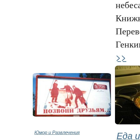
небеса
Книжн
Перев
Генкин
>>
Юмор и Развлечения
Еда и