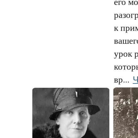
его м
разогр
к при
вашег
урок 
котор
Ч
вр...