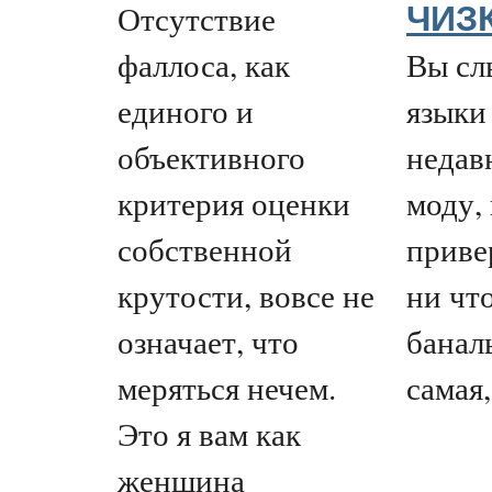
Отсутствие
ЧИЗ
фаллоса, как
Вы сл
единого и
языки
объективного
недав
критерия оценки
моду,
собственной
приве
крутости, вовсе не
ни что
означает, что
банал
меряться нечем.
самая, 
Это я вам как
женщина