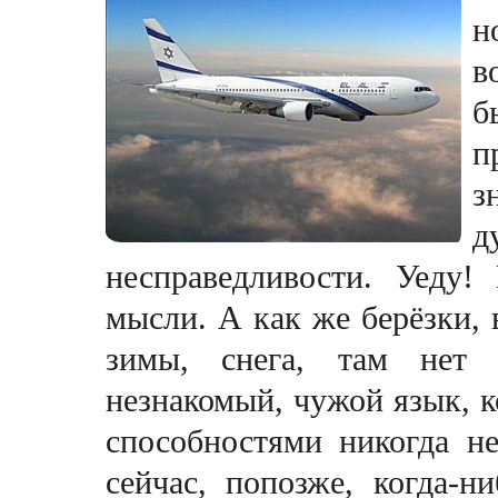
н
в
б
п
з
д
несправедливости. Уеду!
мысли. А как же берёзки, в
зимы, снега, там нет 
незнакомый, чужой язык, 
способностями никогда не
сейчас, попозже, когда-н