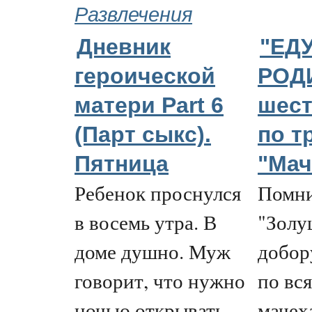
Развлечения
Дневник
"ЕДУ
героической
РОДИ
матери Part 6
шест
(Парт cыкс).
по т
Пятница
"Мач
Ребенок проснулся
Помни
в восемь утра. В
"Золу
доме душно. Муж
добор
говорит, что нужно
по вс
ночью открывать
мачеха