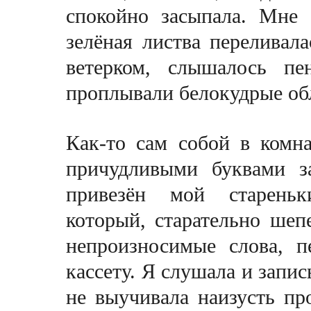
спокойно засыпала. Мне 
зелёная листва переливал
ветерком, слышалось пе
проплывали белокудрые об
Как-то сам собой в комн
причудливыми буквами з
привезён мой стареньк
который, старательно шеп
непроизносимые слова, п
кассету. Я слушала и запи
не выучивала наизусть пр