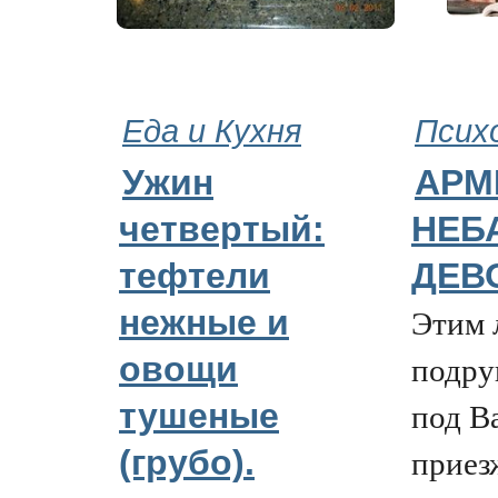
Еда и Кухня
Псих
Ужин
АРМ
четвертый:
НЕБ
тефтели
ДЕВ
Этим 
нежные и
подру
овощи
под В
тушеные
приез
(грубо).