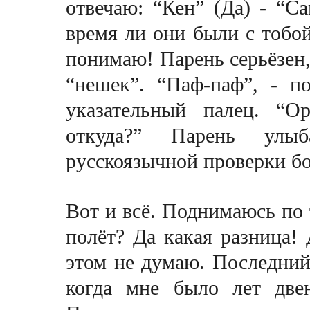
отвечаю: “Кен” (Да) - “С
время ли они были с тобой
понимаю! Парень серьёзен, 
“нешек”. “Паф-паф”, - п
указательный палец.
“
Ор
откуда?” Парень улыб
русскоязычной проверки б
Вот и всё. Поднимаюсь по 
полёт? Да какая разница!
этом не думаю. Последний 
когда мне было лет двен