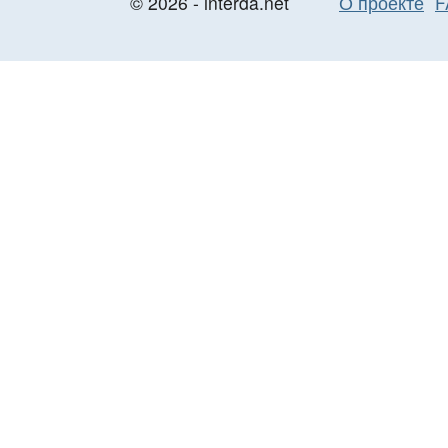
© 2026 - interda.net
О проекте
F