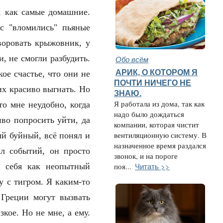
, как самые домашние.
с "вломились" пьяные
воровать крыжовник, у
, не смогли разбудить.
Обо всём
АРИК, О КОТОРОМ Я
ое счастье, что они не
ПОЧТИ НИЧЕГО НЕ
их красиво выгнать. Но
ЗНАЮ.
Я работала из дома, так как
то мне неудобно, когда
надо было дождаться
иво попросить уйти, да
компании, которая чистит
ый буйный, всё понял и
вентиляционную систему. В
назначенное время раздался
ал событий, он просто
звонок, и на пороге
Читать >>
а себя как неопытный
поя...
у с тигром. Я каким-то
Греции могут вызвать
кое. Но не мне, а ему.