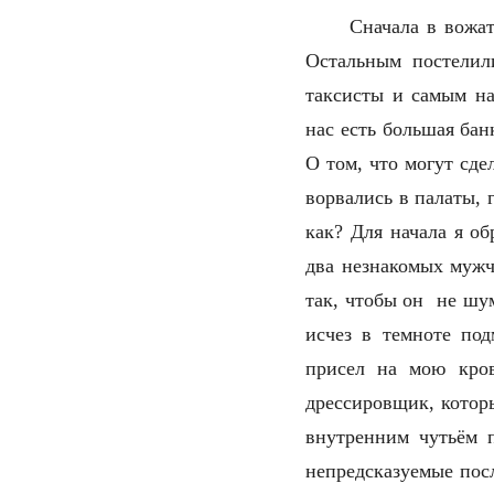
Сначала в вожат
Остальным постелил
таксисты и самым на
нас есть большая бан
О том, что могут сде
ворвались в палаты, 
как? Для начала я об
два незнакомых мужч
так, чтобы он не шум
исчез в темноте под
присел на мою кров
дрессировщик, котор
внутренним чутьём 
непредсказуемые посл