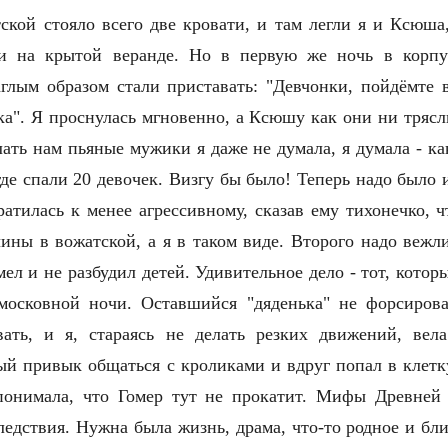
ской стояло всего две кровати, и там легли я и Ксюша
и на крытой веранде. Но в первую же ночь в корпу
глым образом стали приставать: "Девчонки, пойдёмте 
ка". Я проснулась мгновенно, а Ксюшу как они ни трясли
лать нам пьяные мужики я даже не думала, я думала - как
где спали 20 девочек. Визгу бы было! Теперь надо было 
ратилась к менее агрессивному, сказав ему тихонечко, ч
ины в вожатской, а я в таком виде. Второго надо вежл
ел и не разбудил детей. Удивительное дело - тот, котор
московной ночи. Оставшийся "дяденька" не форсиров
ать, и я, стараясь не делать резких движений, вел
ый привык общаться с кроликами и вдруг попал в клетк
понимала, что Гомер тут не прокатит. Мифы Древней 
едствия. Нужна была жизнь, драма, что-то родное и близ