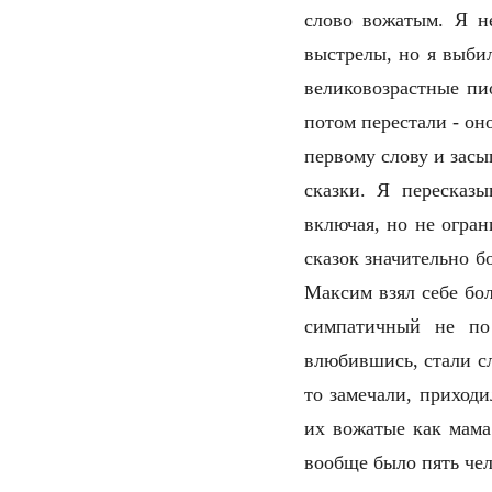
слово вожатым. Я не
выстрелы, но я выбил
великовозрастные пи
потом перестали - он
первому слову и засы
сказки. Я пересказ
включая, но не огран
сказок значительно б
Максим взял себе бол
симпатичный не по
влюбившись, стали сл
то замечали, приход
их вожатые как мама
вообще было пять чел