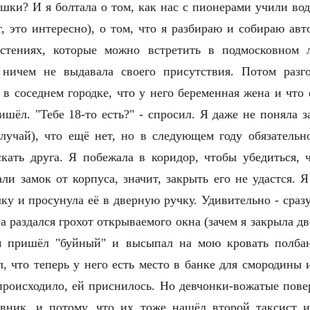
ки? И я болтала о том, как нас с пионерами учили вод
т, это интересно), о том, что я разбираю и собираю ав
астениях, которые можно встретить в подмосковном 
 ничем не выдавала своего присутствия. Потом разго
 в соседне
м
городке, что у него беременная жена и что 
ишёл. "Тебе 18-то есть?" - спросил. Я даже не поняла з
случай), что ещё нет, но в следующем году обязательн
кать друга. Я побежала в коридор, чтобы убедиться,
ли замок от корпуса, значит, закрыть его не удастся. 
у и просунула её в дверную ручку. Удивительно - сразу 
а раздался грохот открываемого окна (зачем я закрыла дв
ом пришёл "буйный" и высыпал на мою кровать полба
, что теперь у него есть место в банке для смородины
о происходило, ей приснилось. Но девчонки-вожатые пов
вник, и потому, что их тоже нашёл второй таксист 