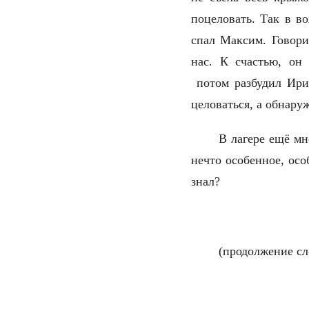
поцеловать. Так в в
спал Максим. Говори
нас. К счастью, он
потом разбудил Ирин
целоваться, a обнару
В лагере ещё мно
нечто особенное, осо
знал?
(продолжение сл