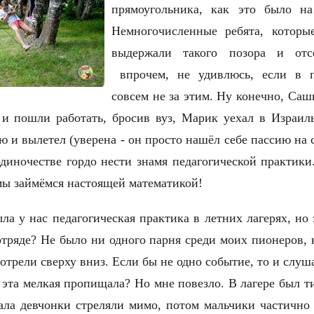
прямоугольника, как это было на
Немногочисленные ребята, которы
выдержали такого позора и отс
впрочем, не удивлюсь, если в п
совсем не за этим. Ну конечно, Са
и пошли работать, бросив вуз, Марик уехал в Израиль
ю и вылетел (уверена - он просто нашёл себе пассию на с
одиночестве гордо нести знамя педагогической практики
мы займёмся настоящей математикой!
ыла у нас педагогическая практика в летних лагерях, но 
отряде? Не было ни одного парня среди моих пионеров, 
мотрели сверху вниз. Если бы не одно событие, то и слуш
м эта мелкая пропищала? Но мне повезло. В лагере был ти
чала девчонки стреляли мимо, потом мальчики частично