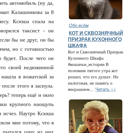
ить автомобиль (ну да,
томат Калашникова за 8
лесу. Ксюша спала на
Обо всём
ворился таксист - он
КОТ И СКВОЗНЯЧНЫЙ
ПРИЗРАК КУХОННОГО
если бы не друг, он бы
ШКАФА
ачем, но с готовностью
Кот и Сквознячный Призрак
о будет. После чего он
Кухонного Шкафа
#кошачьи_истории В
 что своей недюжинной
половине пятого утра кот
Я нашла в вожатской за
решил, что его душат. Не
налоговая, не память о
после этого я заснула.
Читать >>
вчерашнем...
ерь? теперь ещё и окно
нки крупного наощупь
 и исчез. Наутро Ксюша
ерили мне
потому, что
я
и пытался одну из них