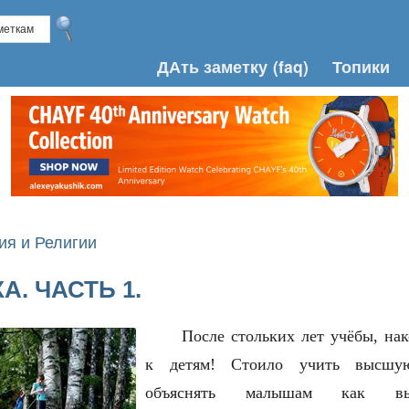
ДАть заметку
(faq)
Топики
ия и Религии
. ЧАСТЬ 1.
После стольких лет учёбы, на
к детям! Стоило учить высшую
объяснять малышам как выч