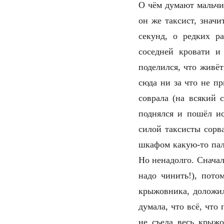
О чём думают мальчиш
он же таксист, значи
секунд, о редких р
соседней кровати и
поделился,
что
живёт
сюда ни за что не пр
соврала (на всякий 
поднялся и пошёл ис
силой таксисты сорва
шкафом какую-то палк
Но ненадолго. Сначал
надо чинить!), пот
крыжовника, доложил
думала, что всё, чт
не съела весь крыжо