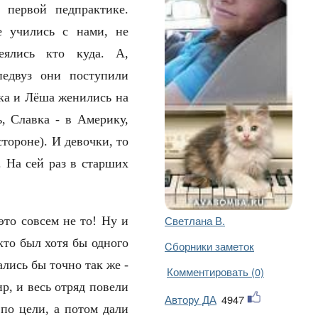
 первой педпрактике.
е учились с нами, не
еялись кто куда. А,
едвуз они поступили
шка и Лёша женились на
, Славка - в Америку,
тороне). И девочки, то
. На сей раз в старших
Светлана В.
это совсем не то! Ну и
кто был хотя бы одного
Cборники заметок
ались бы точно так же -
Комментировать (0)
р, и весь отряд повели
Автору ДА
4947
 по цели, а потом дали