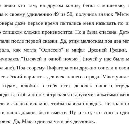
 знаю кто там, на другом конце, бегал с мишенью, 
а к своему удивлению 49 из 50, получила значок "Метк
онеры даже первое время пытались меня называть по им
о слишком сложно произносится. Но я была спасена. Дет
пали после первой сказки. Да, этим малюткам под два ме
ывала, как могла "Одиссею" и мифы Древней Греции, 
ичиваясь "Тысячей и одной ночью". (ночей у нас было 
ольше). Под теорему Пифагора они дружно сопели в сво
ее лёгкий вариант - девочек нашего отряда. Макс училс
 годам, влюби
л
в себя всех девочек нашего отряда
едить, чтобы он не встречался с другими вожатыми женс
или и жаловались мне, чтобы навела порядок. Не знаю 
 и папа должны быть вместе. Ну и что, что спят в одн
овек. Да, Макс один на четырёх девчонок.