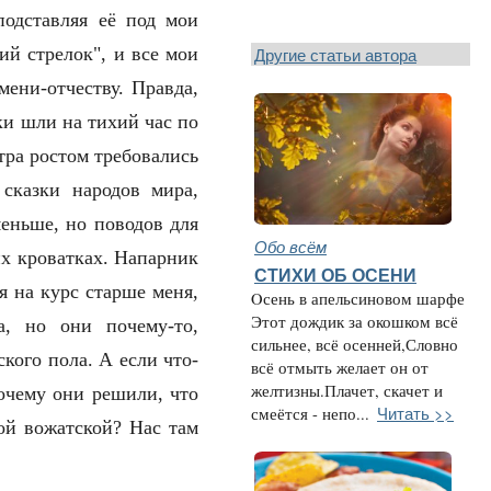
подставляя её под мои
Другие статьи автора
ий стрелок", и все мои
ени-отчеству. Правда,
ки шли на тихий час по
тра ростом требовались
сказки народов мира,
меньше, но поводов для
Обо всём
их кроватках. Напарник
СТИХИ ОБ ОСЕНИ
я на курс старше меня,
Oсень в апельсиновом шарфе
Этот дождик за окошком всё
, но они почему-то,
сильнее, всё осенней,Словно
кого пола. А если что-
всё отмыть желает он от
желтизны.Плачет, скачет и
почему они решили, что
Читать >>
смеётся - непо...
ой вожатской? Нас там