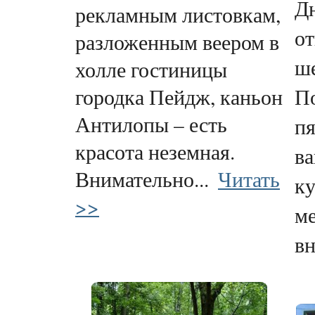
Д
рекламным листовкам,
от
разложенным веером в
ше
холле гостиницы
городка Пейдж, каньон
П
Антилопы – есть
пя
красота неземная.
ва
Внимательно...
Читать
ку
>>
ме
вн