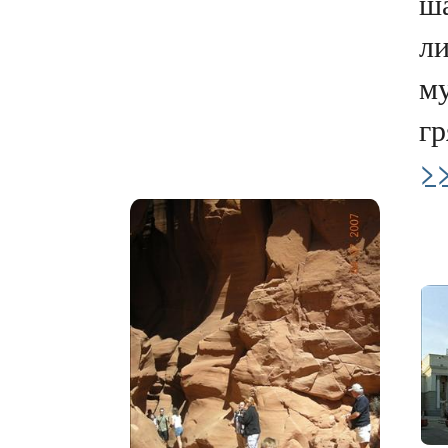
ш
л
му
гр
>