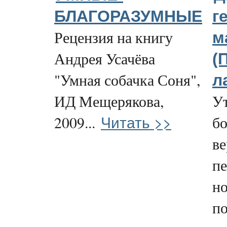
БЛАГОРАЗУМНЫЕ
г
Рецензия на книгу
м
Андрея Усачёва
(
"Умная собачка Соня",
л
ИД Мещерякова,
У
Читать >>
2009...
бо
ве
пе
но
п