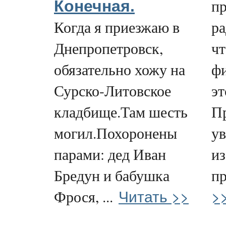
п
Конечная.
Когда я приезжаю в
ра
Днепропетровск,
чт
обязательно хожу на
фи
Сурско-Литовское
эт
кладбище.Там шесть
П
могил.Похоронены
у
парами: дед Иван
из
Бредун и бабушка
пр
Читать >>
>
Фрося, ...