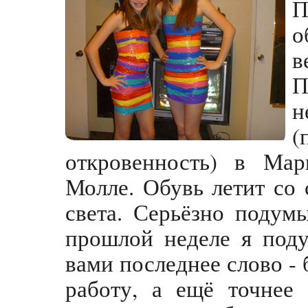
П
о
в
П
н
(
откровенность) в Ма
Молле. Обувь летит со 
света. Серьёзно подум
прошлой неделе я поду
вами последнее слово - 
работу, а ещё точнее