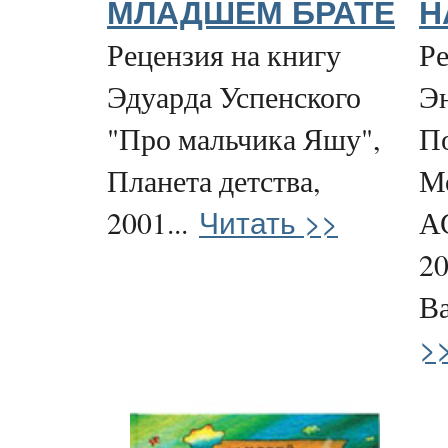
МЛАДШЕМ БРАТЕ
Н
Рецензия на книгу
Ре
Эдуарда Успенского
Эн
"Про мальчика Яшу",
П
Планета детства,
М
Читать >>
2001...
АС
20
Ва
>