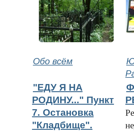
Обо всём
Ю
Р
"ЕДУ Я НА
Ф
РОДИНУ..." Пункт
Р
Р
7. Остановка
не
"Кладбище".