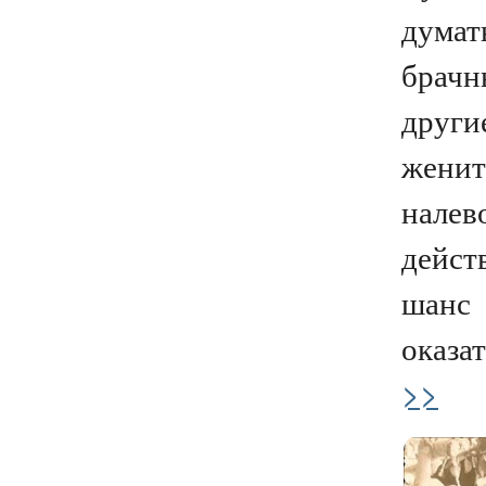
думать
брачн
други
женит
налев
дейст
шанс
оказат
>>