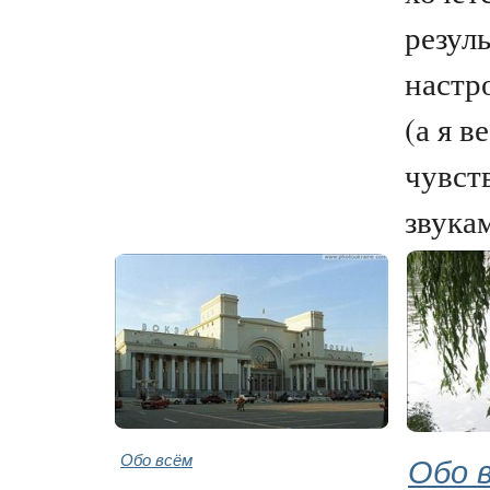
резуль
настр
(а я в
чувст
звукам
Обо всём
Обо 