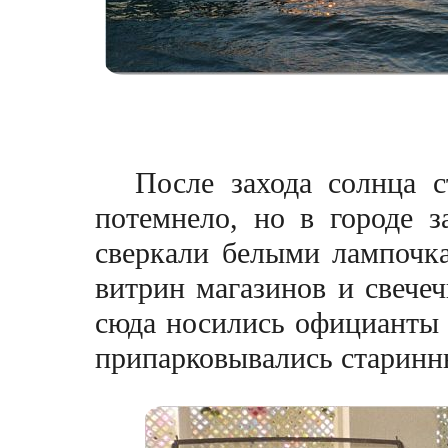
После захода солнца с
потемнело, но в городе з
сверкали белыми лампочка
витрин магазинов и свечеч
сюда носились официанты 
припарковывались старинные