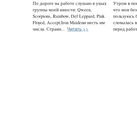
По дороге на работе слушаю в ушах
Утром в по
группы моей юности: Qween,
что моя без
Scorpions, Rainbow, Def Leppard, Pink
пользуюсь 
Floyed, Accept,Iron Maidenи несть им
сломалась в
Читать >>
числа. Странн...
перед работ