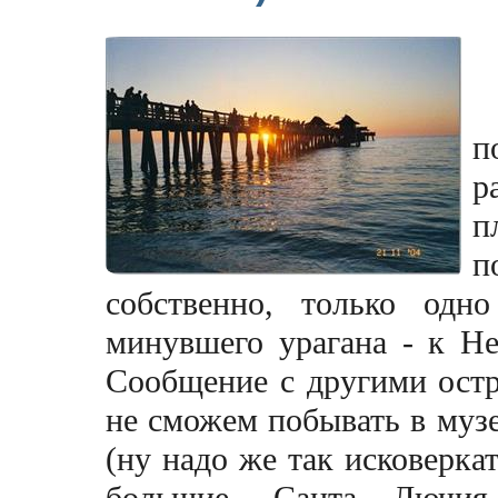
п
р
п
п
собственно, только одн
минувшего урагана - к Не
Сообщение с другими ост
не сможем побывать в музе
(ну надо же так исковеркат