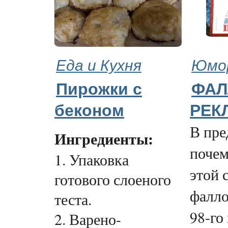
Еда и Кухня
Юмор
Пирожки с
ФАЛ
беконом
РЕКЛ
В пре
Ингредиенты:
почем
1. Упаковка
этой 
готового слоеного
фалло
теста.
98-го
2. Варено-