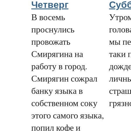
Четверг
Суб
В восемь
Утром
проснулись
голов
провожать
мы пе
Смирягина на
таки 
работу в город.
дожд
Смирягин сожрал
личны
банку языка в
страш
собственном соку
грязн
этого самого языка,
попил кофе и