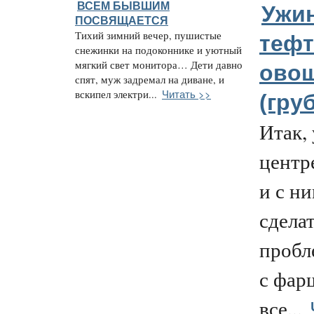
ВСЕМ БЫВШИМ
Ужин
ПОСВЯЩАЕТСЯ
Тихий зимний вечер, пушистые
тефт
снежинки на подоконнике и уютный
мягкий свет монитора… Дети давно
ово
спят, муж задремал на диване, и
Читать >>
вскипел электри...
(груб
Итак, 
центр
и с ни
сделат
пробл
с фар
все...