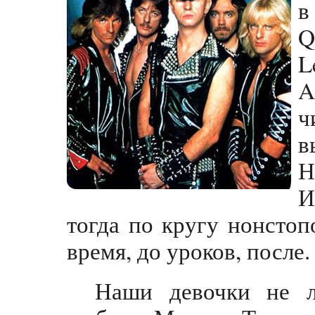
в
Q
L
A
ч
в
Н
И
тогда по кругу нонстоп
время, до уроков, после.
Наши девочки не л