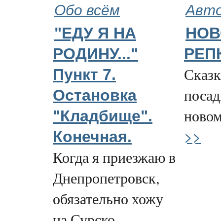
Обо всём
Авто
"ЕДУ Я НА
НОВ
РОДИНУ..."
РЕП
Сказк
Пункт 7.
посад
Остановка
новому
"Кладбище".
>>
Конечная.
Когда я приезжаю в
Днепропетровск,
обязательно хожу
на Сурско-