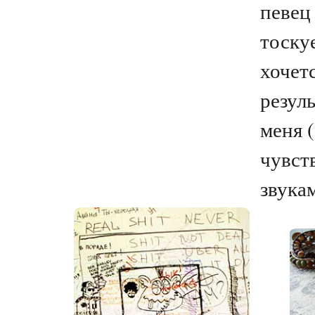
певец
тоскуе
хочет
резул
меня (
чувст
звукам