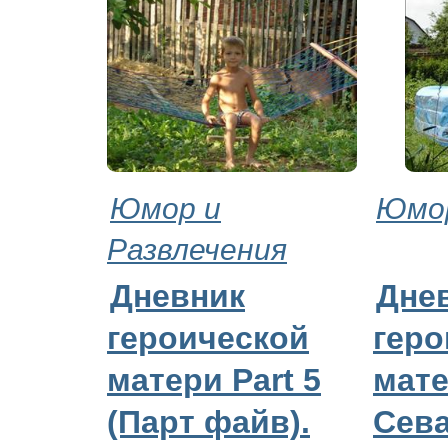
Юмор и
Юмор
Развлечения
Дневник
Дне
героической
геро
матери Part 5
мате
(Парт файв).
Сева