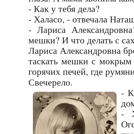
- Как у тебя дела?
- Халасо, - отвечала Ната
- Лариса Александровна
мешки? И что делать с са
Лариса Александровна бро
таскать мешки с мокрым 
горячих печей, где румя
Свечерело.
- К
до
- 
Ог