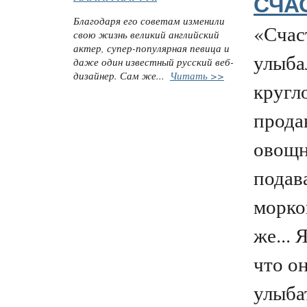
СЧА
Благодаря его советам изменили
«Счаст
свою жизнь великий английский
актер, супер-популярная певица и
улыба
даже один известный русский веб-
дизайнер. Сам же...
Читать >>
кругл
прода
овощн
подава
морко
же... 
что о
улыба