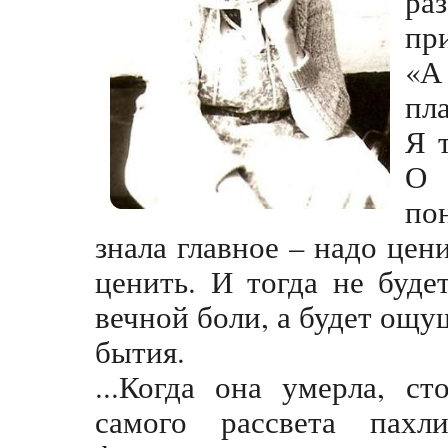
раз
пр
«А
пл
Я 
О 
по
знала главное – надо цен
ценить. И тогда не буде
вечной боли, а будет ощущ
бытия.
...Когда она умерла, с
самого рассвета пах