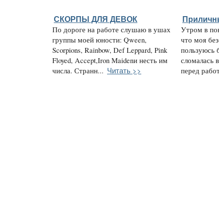
СКОРПЫ ДЛЯ ДЕВОК
Приличн
По дороге на работе слушаю в ушах
Утром в по
группы моей юности: Qween,
что моя без
Scorpions, Rainbow, Def Leppard, Pink
пользуюсь 
Floyed, Accept,Iron Maidenи несть им
сломалась в
Читать >>
числа. Странн...
перед работ