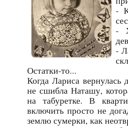
при
- 
сес
- 
дев
- 
ск
Остатки-то...
Когда Лариса вернулась 
не сшибла Наташу, котор
на табуретке. В кварт
включить просто не дога
землю сумерки, как неот