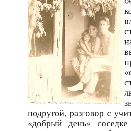
к
в
с
н
в
п
«
с
л
з
подругой, разговор с уч
«добрый день» соседке 