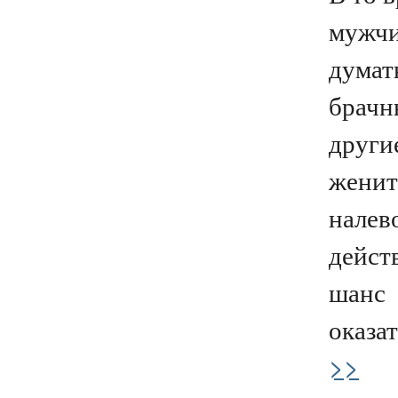
мужчи
думать
брачн
други
женит
налев
дейст
шанс
оказат
>>