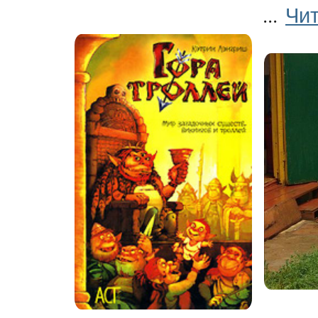
Чит
...