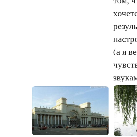
хочет
резуль
настр
(а я в
чувст
звукам