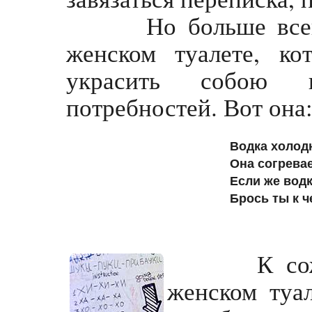
Но больше всего м
женском туалете, к
украсить собою 
потребностей. Вот она
Водка холодн
Она согревае
Если же водк
Брось ты к ч
К сожален
женском туал