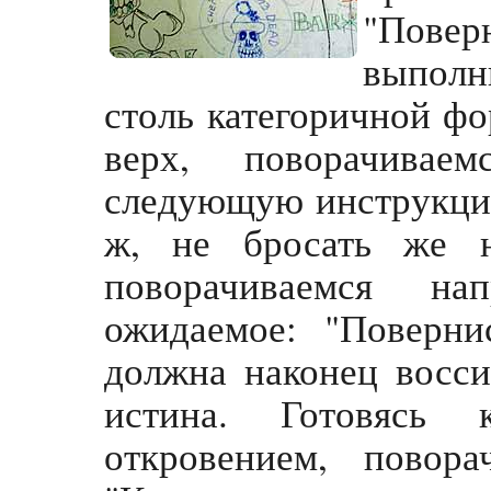
"Повер
выполн
столь категоричной фо
верх, поворачивае
следующую инструкцию
ж, не бросать же н
поворачиваемся н
ожидаемое: "Поверни
должна наконец восси
истина. Готовясь
откровением, повор