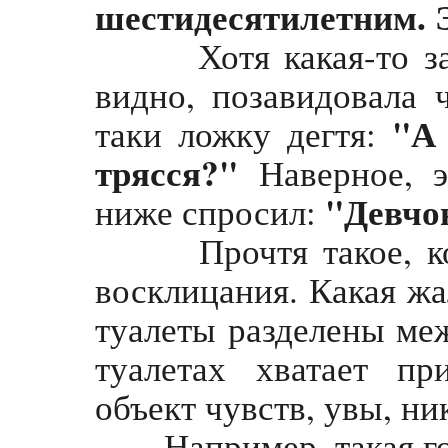
шестидесятилетним. 
Хотя какая-то зано
видно, позавидовала 
"А 
таки ложку дегтя:
трясся?"
Наверное, э
"Девчон
ниже спросил:
Прочтя такое, коне
восклицания. Какая жа
туалеты разделены ме
туалетах хватает п
объект чувств, увы, ни
Например, такая гор