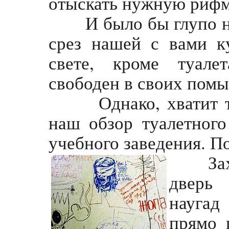
отыскать нужную рифм
И было бы глупо не 
срез нашей с вами к
свете, кроме туале
свободен в своих помы
Однако, хватит тео
наш обзор туалетного
учебного заведения. По
Заход
дверь 
наугад
прямо 