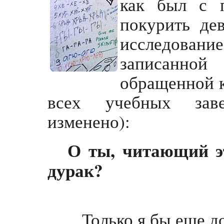
как был с 
покурить де
исследование
записанной
обращенной к
всех учебных заве
изменено):
О ты, читающий э
дурак?
Только я бы еще до