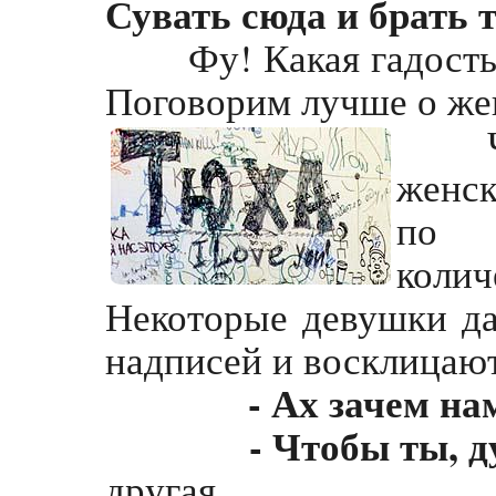
Сувать сюда и брать т
Фу! Какая гадость! 
Поговорим лучше о жен
Числ
женск
по 
коли
Некоторые девушки д
надписей и восклицаю
- Ах зачем нам
- Чтобы ты, дура,
другая.