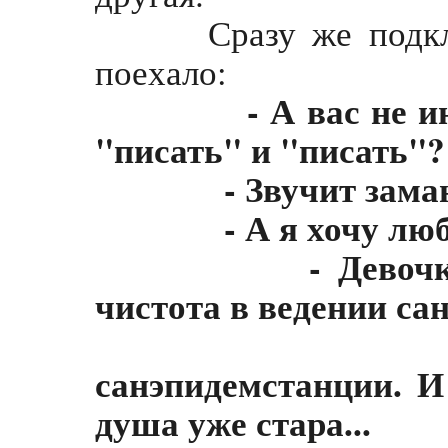
Сразу же подключа
поехало:
- А вас не инт
"писать" и "писать"?
- Звучит заман
- А я хочу любви,
- Девочка!
чистота в ведении са
- Хочу ра
санэпидемстанции. И
душа уже стара...