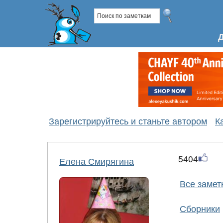
Зарегистрируйтесь и станьте автором
К
5404
Елена Смирягина
Все замет
Сборники