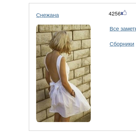
4256
Снежана
Все замет
Сборники