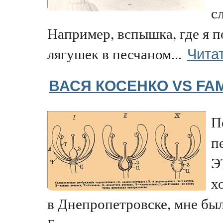
с
Например, вспышка, где я п
Чита
лягушек в песчаном...
ВАСЯ КОСЕНКО VS FAM
П
п
Э
х
в Днепропетровске, мне был