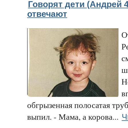
Говорят дети (Андрей 4
отвечают
О
Р
с
ш
Н
в
обгрызенная полосатая тру
Ч
выпил. - Мама, а корова...