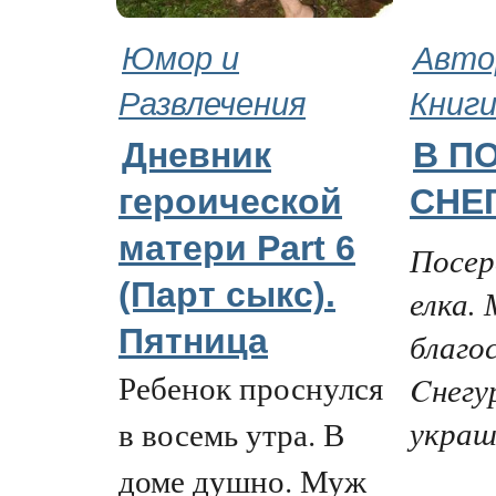
Юмор и
Авто
Развлечения
Книг
Дневник
В П
героической
СНЕ
матери Part 6
Посер
(Парт cыкс).
елка.
Пятница
благо
Ребенок проснулся
Cнегу
украш
в восемь утра. В
доме душно. Муж