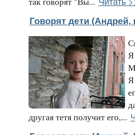
Читать >
так говорят "Вы...
Говорят дети (Андрей, 
С
Я
М
Я
е
д
Ч
другая тетя получит его,...