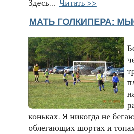
Здесь...
Читать >>
МАТЬ ГОЛКИПЕРА: МЫ
Б
ч
т
п
н
р
коньках. Я никогда не бега
облегающих шортах и топах,