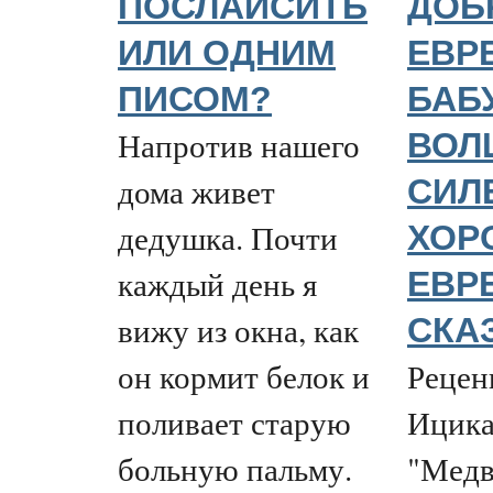
ПОСЛАЙСИТЬ
ДОБ
ИЛИ ОДНИМ
ЕВР
ПИСОМ?
БАБ
Напротив нашего
ВОЛ
дома живет
СИЛ
дедушка. Почти
ХОР
каждый день я
ЕВР
вижу из окна, как
СКА
он кормит белок и
Рецен
поливает старую
Ицика
больную пальму.
"Медв