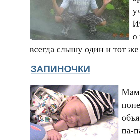
у
И
о
всегда слышу один и тот же о
ЗАПИНОЧКИ
Мама
поне
объя
па-п