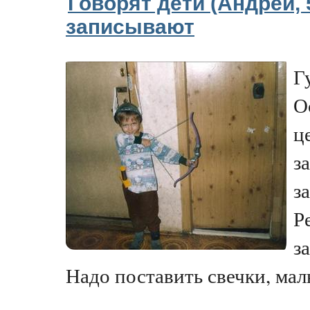
Говорят дети (Андрей, 
записывают
Г
О
ц
з
з
Р
з
Надо поставить свечки, малы