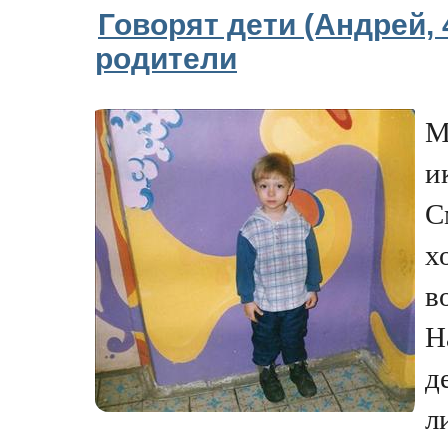
Говорят дети (Андрей, 4
родители
М
и
С
х
в
Н
д
л