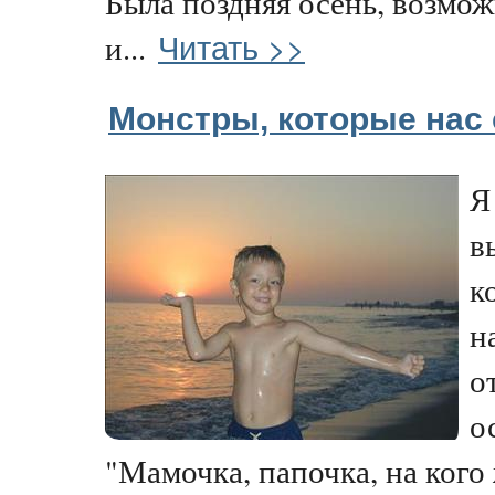
Была поздняя осень, возмож
Читать >>
и...
Монстры, которые нас
Я
в
к
н
о
о
"Мамочка, папочка, на кого