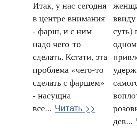
Итак, у нас сегодня
женщи
в центре внимания
ввиду
- фарш, и с ним
суть)
надо чего-то
одном
сделать. Кстати, эта
привл
проблема «чего-то
удерж
сделать с фаршем»
самого
- насущна
воплот
Читать >>
все...
розов
дев...