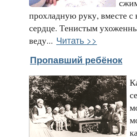
сжим
прохладную руку, вместе с
сердце. Тенистым ухоженны
Читать >>
веду...
Пропавший ребёнок
К
с
м
м
к