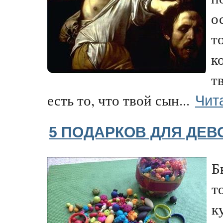
о
т
к
т
Чит
есть то, что твой сын...
5 ПОДАРКОВ ДЛЯ ДЕВ
Б
т
к