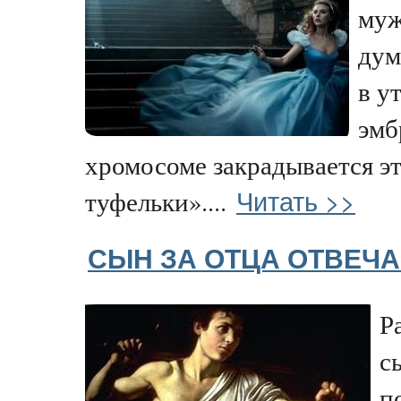
муж
дум
в у
эмб
хромосоме закрадывается э
Читать >>
туфельки»....
СЫН ЗА ОТЦА ОТВЕЧА
Р
с
п