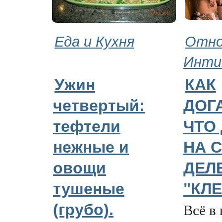
Еда и Кухня
Отно
Инти
Ужин
КАК
четвертый:
ДОГ
тефтели
ЧТО
нежные и
НА 
овощи
ДЕЛ
тушеные
"КЛЕ
Всё в
(грубо).