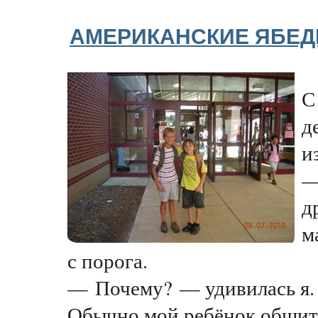
АМЕРИКАНСКИЕ ЯБЕ
С
д
и
—
д
м
с порога.
— Почему? — удивилась я.
Обычно мой ребёнок общит