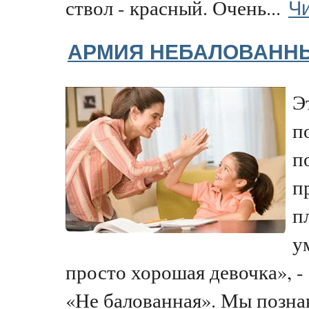
Чи
ствол - красный. Очень...
АРМИЯ НЕБАЛОВАНН
Э
п
п
п
п
у
просто хорошая девочка», - 
«Не балованная». Мы познак