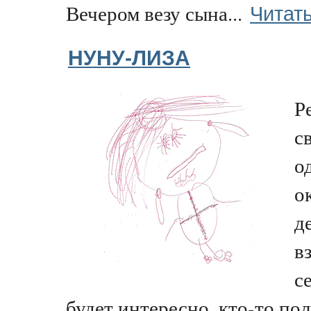
Читат
Вечером везу сына...
НУНУ-ЛИЗА
Р
с
о
о
д
в
с
будет интересно, кто-то пол