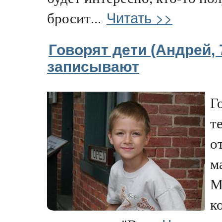
Читать >>
бросит...
Говорят дети (Андрей, 
записывают
Г
т
от
м
М
к