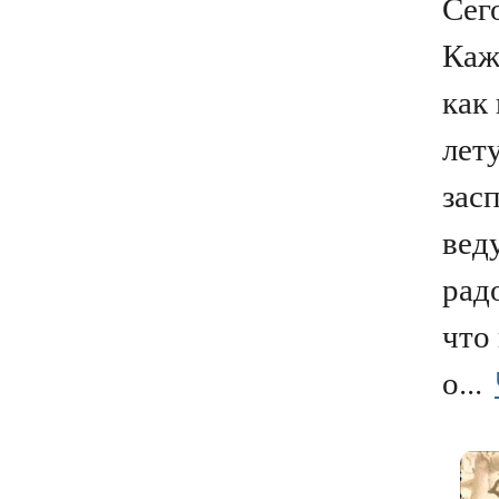
Сег
Каж
как
лет
зас
вед
рад
что
о...