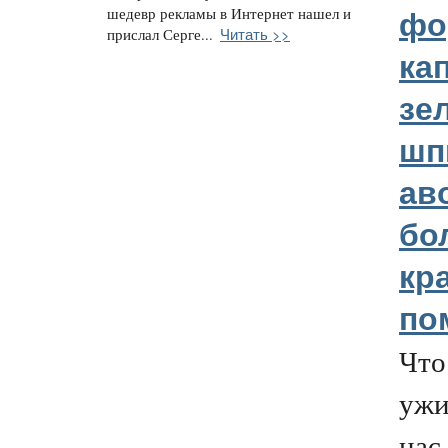
шедевр рекламы в Интернет нашел и
фо
Читать >>
прислал Серге...
ка
зе
шп
ав
бо
кр
по
Что
ужи
нас