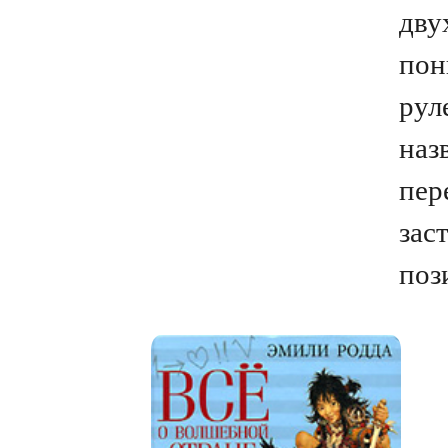
дву
пон
рул
наз
пер
зас
поз