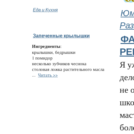
Еда и Кухня
Юм
Раз
Запеченные крылышки
ФА
Ингредиенты
:
РЕ
крылышки, бедрышки
1 помидор
Я у
несколько зубчиков чеснока
столовая ложка растительного масла
дел
...
Читать >>
не 
шко
мас
бол