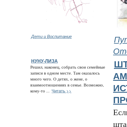
Дети и Воспитание
Пу
От
НУНУ-ЛИЗА
ШТ
Решил, наконец, собрать свои семейные
записи в одном месте. Там оказалось
АМ
много чего. О детях, о жене, о
взаимоотношениях в семье. Возможно,
ИС
Читать >>
кому-то ...
ПР
Есл
шта