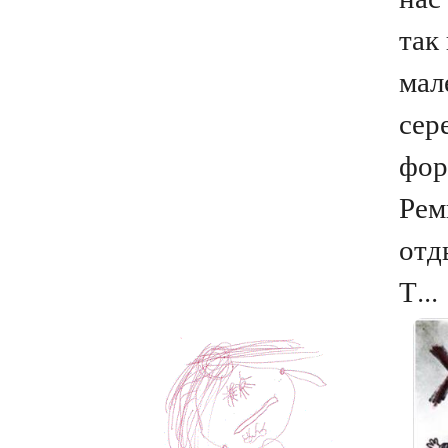
так
мал
сер
фор
Рем
отд
Т...