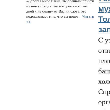
«Дорогая мисс Елена, вы обещали прийти
ко мне в студию, но вот уже несколько
му
дней я не слышу от Вас ни слова, это
Читать
подсказывает мне, что вы пошл...
То
>>
за
C у
отв
пла
бан
хол
Спр
орг