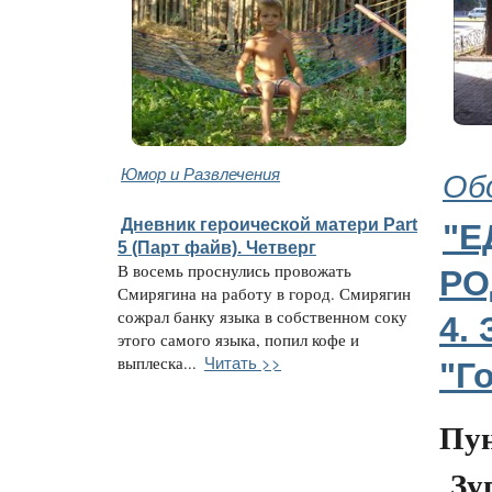
Юмор и Развлечения
Об
Дневник героической матери Part
"Е
5 (Парт файв). Четверг
В восемь проснулись провожать
РО
Смирягина на работу в город. Смирягин
сожрал банку языка в собственном соку
4.
этого самого языка, попил кофе и
Читать >>
выплеска...
"Г
Пун
Зу