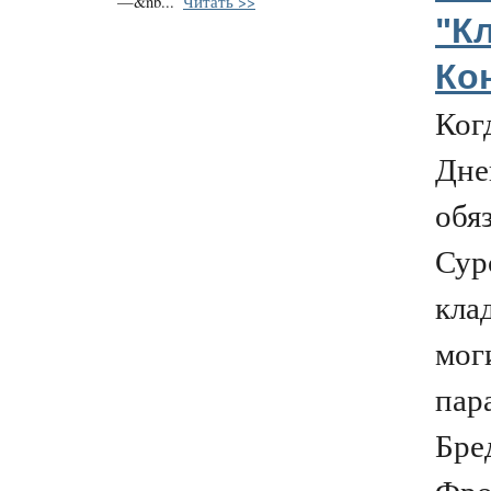
—&nb...
Читать >>
"К
Ко
Ког
Дне
обя
Сур
кла
мог
пар
Бре
Фрос