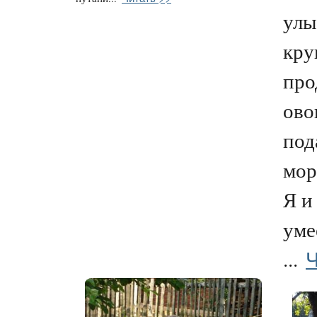
улы
кру
про
ово
под
мор
Я и
уме
Ч
...