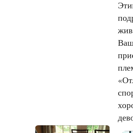
Эти
под
жив
Ваш
при
пле
«От
спо
хор
дево