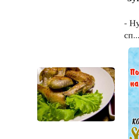
- Н
сп..