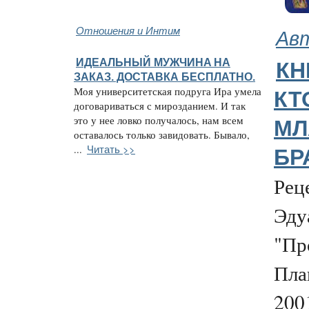
Отношения и Интим
Авт
ИДЕАЛЬНЫЙ МУЖЧИНA НА
КН
ЗАКАЗ. ДОСТАВКА БЕСПЛАТНО.
Моя университетская подруга Ира умела
КТ
договариваться с мирозданием. И так
это у нее ловко получалось, нам всем
МЛ
оставалось только завидовать. Бывало,
Читать >>
...
БР
Рец
Эду
"Пр
Пла
2001