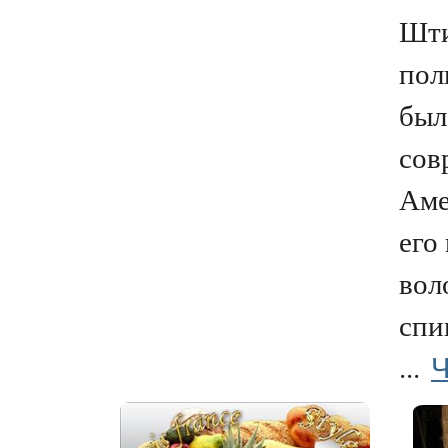
Шти
пол
был
сов
Аме
его
вол
спи
Ч
...