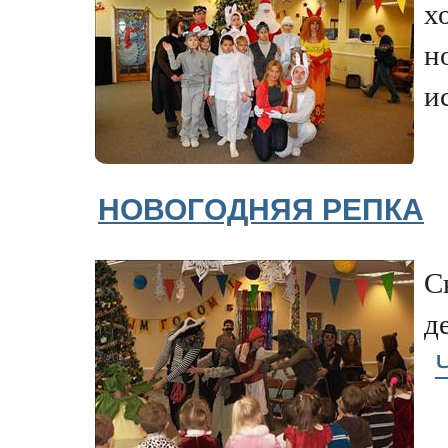
х
н
и
НОВОГОДНЯЯ РЕПКА
С
д