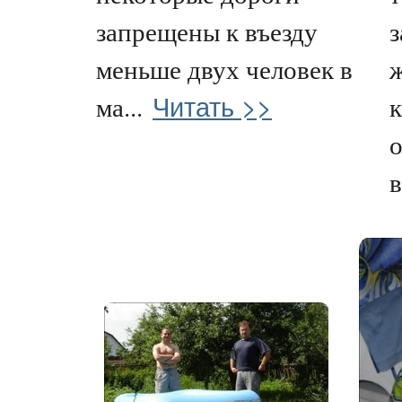
запрещены к въезду
з
меньше двух человек в
ж
Читать >>
ма...
о
в