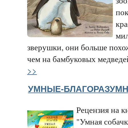
зоо
пок
кра
ми
зверушки, они больше похож
чем на бамбуковых медведей
>>
УМНЫЕ-БЛАГОРАЗУМ
Рецензия на к
"Умная собачк