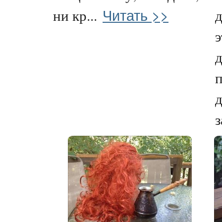
Читать >>
ни кр...
д
д
п
з