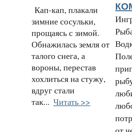
КО
Кап-кап, плакали
Ингр
зимние сосульки,
Рыб
прощаясь с зимой.
Водк
Обнажилась земля от
талого снега, а
Пол
вороны, перестав
приг
хохлиться на стужу,
рыб
вдруг стали
люб
так...
Читать >>
любо
пот
от ч