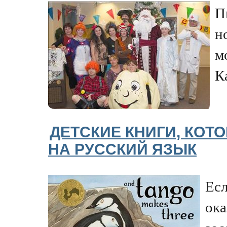
П
н
м
К
ДЕТСКИЕ КНИГИ, КОТ
НА РУССКИЙ ЯЗЫК
Есл
ока