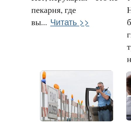
пекарня, где
Н
Читать >>
вы...
г
т
н