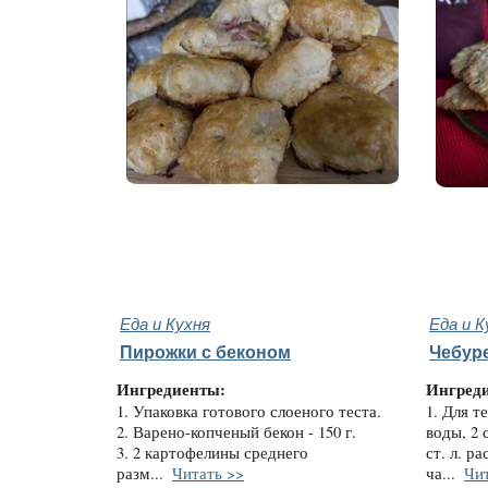
Еда и Кухня
Еда и К
Пирожки с беконом
Чебуре
Ингредиенты:
Ингред
1. Упаковка готового слоеного теста.
1. Для т
2. Варено-копченый бекон - 150 г.
воды, 2 
3. 2 картофелины среднего
ст. л. р
разм...
Читать >>
ча...
Чит