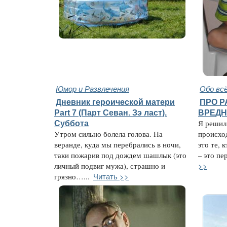
Юмор и Развлечения
Обо вс
Дневник героической матери
ПРО Р
Part 7 (Парт Севан. Зэ ласт).
ВРЕД
Суббота
Я решил 
Утром сильно болела голова. На
происхо
веранде, куда мы перебрались в ночи,
это те, 
таки пожарив под дождем шашлык (это
– это пе
>>
личный подвиг мужа), страшно и
Читать >>
грязно…...