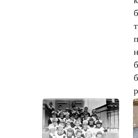
б
п
б
б
р