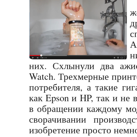
ж
д
с
А
н
них. Схлынули два ажи
Watch. Трехмерные принт
потребителя, а такие ги
как Epson и HP, так и н
в обращении каждому мод
сворачивании производс
изобретение просто немно