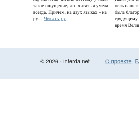
такое ощущение, что читать я умела
цель нашег
всегда. Причем, на двух языках – на
была благо
Читать >>
ру...
грядущему 
время Велик
© 2026 - interda.net
О проекте
F