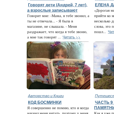
Говорят дети (Андрей, 7 лет),
ЕЛЕНА Д
а взрослые записывают
«Дорогая м
Говорит мне: -Мама, я тебе звонил, а
прийти ко м
ты не отвечала... - Я была в
несколько д
магазине, не слышала. - Меня
слова, это 
Чит
раздражает, что когда я тебе звоню,
пошл...
Читать >>
а мне так говорят ...
Авторство и Книги
Путешест
КОД БОСМИНКИ
ЧАСТЬ 9
Я совершенно не помню, кто и когда
ПАМЯТН
научил меня читать, поэтому у меня
Как я уже п