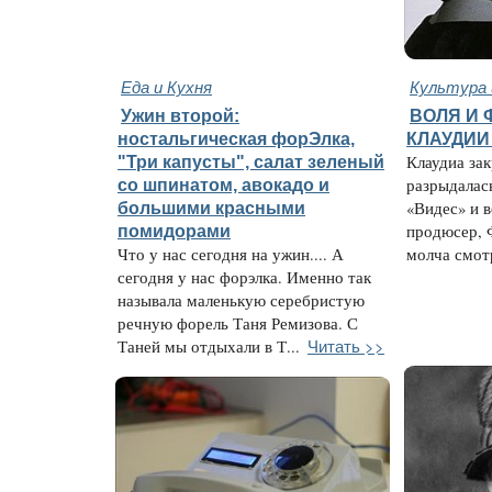
Еда и Кухня
Культура 
Ужин второй:
ВОЛЯ И 
ностальгическая форЭлка,
КЛАУДИИ
"Три капусты", салат зеленый
Клаудиа за
со шпинатом, авокадо и
разрыдалас
большими красными
«Видес» и 
помидорами
продюсер, 
Что у нас сегодня на ужин.... А
молча смотр
сегодня у нас форэлка. Именно так
называла маленькую серебристую
речную форель Таня Ремизова. С
Читать >>
Таней мы отдыхали в Т...