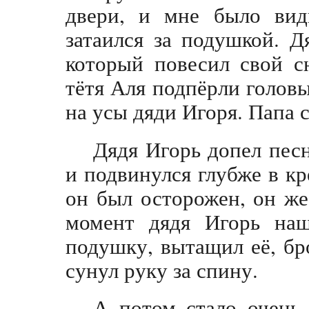
двери, и мне было вид
затаился за подушкой. Д
который повесил свой с
тётя Аля подпёрли голов
на усы дяди Игоря. Папа с
Дядя Игорь допел песн
и подвинулся глубже в кр
он был осторожен, он же
момент дядя Игорь нащ
подушку, вытащил её, бр
сунул руку за спину.
А потом стало очень 