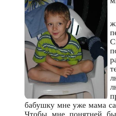
ж
п
С
п
р
т
л
л
п
бабушку мне уже мама сам
Чтобы мне понятней бы