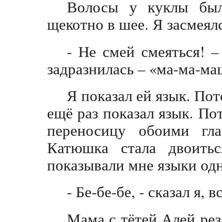
Волосы у куклы был
щекотно в шее. Я засмеялс
- Не смей смеяться! –
задразнилась – «ма-ма-м
Я показал ей язык. По
ещё раз показал язык. П
переносицу обоими гла
Катюшка стала двоить
показывали мне языки од
- Бе-бе-бе, - сказал я,
Мама с тётей Алей рез