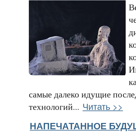
В
ч
д
к
к
И
к
самые далеко идущие после
Читать >>
технологий...
НАПЕЧАТАННОЕ БУДУ