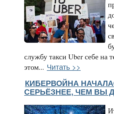
п
д
ч
с
б
службу такси Uber себе на 
Читать >>
этом...
КИБЕРВОЙНА НАЧАЛА
СЕРЬЁЗНЕЕ, ЧЕМ ВЫ 
И