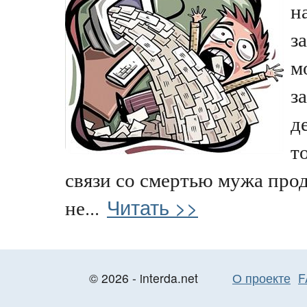
н
з
м
з
д
т
связи со смертью мужа про
Читать >>
не...
© 2026 - interda.net
О проекте
F