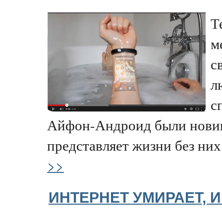
Т
м
с
л
с
Айфон-Андроид были новин
представляет жизни без них.
>>
ИНТЕРНЕТ УМИРАЕТ, И