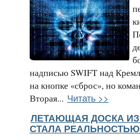
п
к
П
д
б
надписью SWIFT над Кремл
на кнопке «сброс», но кома
Читать >>
Вторая...
ЛЕТАЮЩАЯ ДОСКА ИЗ
СТАЛА РЕАЛЬНОСТЬЮ 