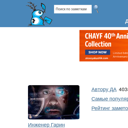
Автору ДА
40
Самые популяр
Рейтинг замет
Инженер Гарин