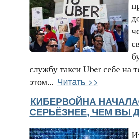
п
д
ч
с
б
службу такси Uber себе на 
Читать >>
этом...
КИБЕРВОЙНА НАЧАЛА
СЕРЬЁЗНЕЕ, ЧЕМ ВЫ 
И