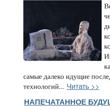
В
ч
д
к
к
И
к
самые далеко идущие после
Читать >>
технологий...
НАПЕЧАТАННОЕ БУДУ