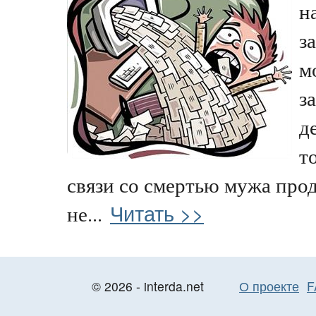
н
з
м
з
д
т
связи со смертью мужа про
Читать >>
не...
© 2026 - interda.net
О проекте
F