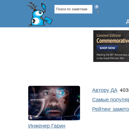
Автору ДА
40
Самые популяр
Рейтинг замет
Инженер Гарин