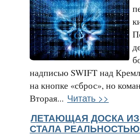
п
к
П
д
б
надписью SWIFT над Кремл
на кнопке «сброс», но кома
Читать >>
Вторая...
ЛЕТАЮЩАЯ ДОСКА ИЗ
СТАЛА РЕАЛЬНОСТЬЮ 