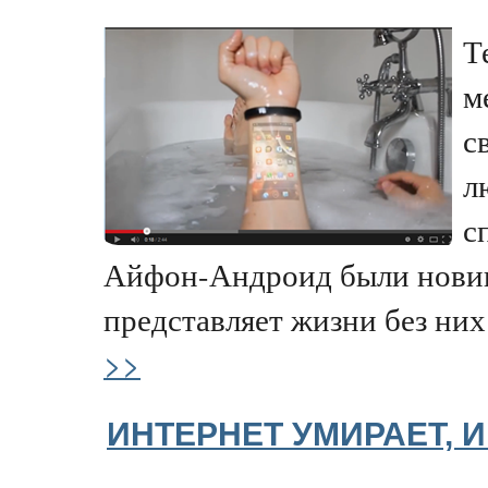
Т
м
с
л
с
Айфон-Андроид были новин
представляет жизни без них.
>>
ИНТЕРНЕТ УМИРАЕТ, И