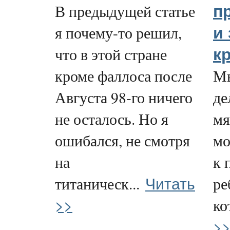
В предыдущей статье
п
я почему-то решил,
и
что в этой стране
к
кроме фаллоса после
Мы
Августа 98-го ничего
де
не осталось. Но я
мя
ошибался, не смотря
мо
на
к 
Читать
титаническ...
ре
>>
ко
>