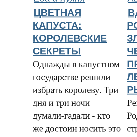
ЦВЕТНАЯ
В
КАПУСТА:
Р
КОРОЛЕВСКИЕ
З
СЕКРЕТЫ
Ч
Однажды в капустном
П
государстве решили
Л
избрать королеву. Три
Р
дня и три ночи
Ре
думали-гадали - кто
Ро
же достоин носить это
ст