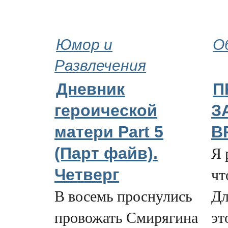
Юмор и
О
Развлечения
Дневник
П
героической
З
матери Part 5
В
Я 
(Парт файв).
чт
Четверг
В восемь проснулись
Дл
провожать Смирягина
эт