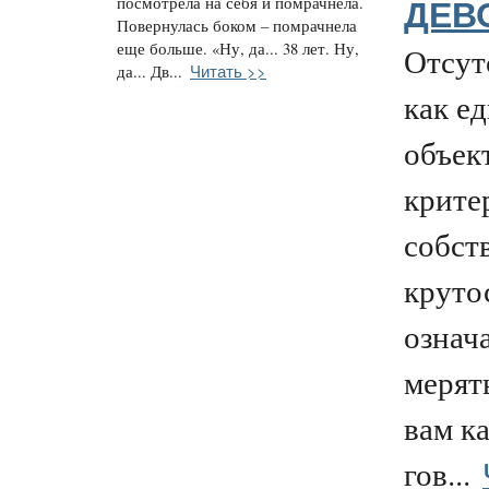
посмотрела на себя и помрачнела.
ДЕВ
Повернулась боком – помрачнела
еще больше. «Ну, да... 38 лет. Ну,
Отсут
Читать >>
да... Дв...
как е
объек
крите
собст
крутос
означа
мерять
вам к
гов...