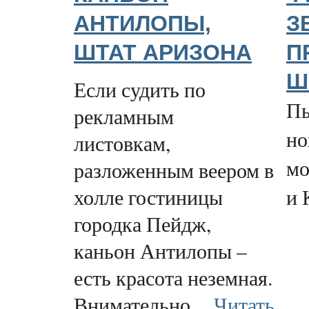
АНТИЛОПЫ,
З
ШТАТ АРИЗОНА
П
Ш
Если судить по
Пь
рекламным
но
листовкам,
мо
разложенным веером в
холле гостиницы
и 
городка Пейдж,
каньон Антилопы –
есть красота неземная.
Внимательно...
Читать