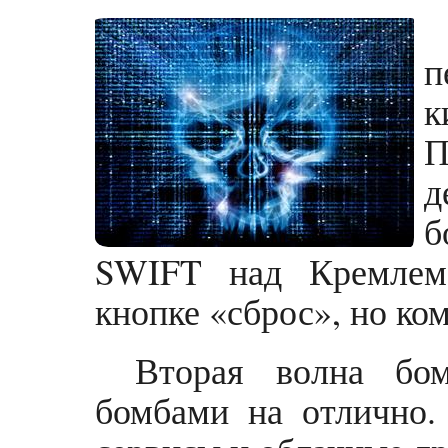
п
к
д
б
SWIFT над Кремлем
кнопке «сброс», но ко
Вторая волна бом
бомбами на отлично.