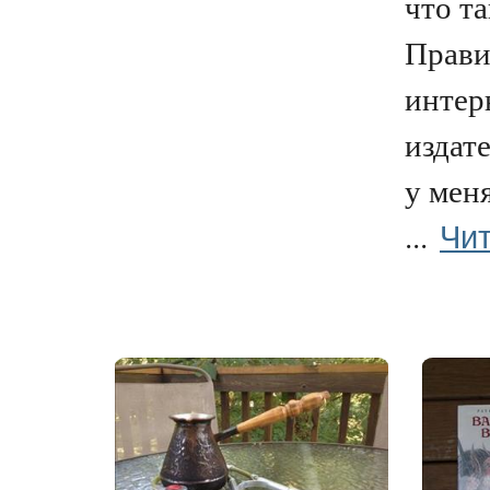
что т
Прави
интер
издат
у меня
Чит
...