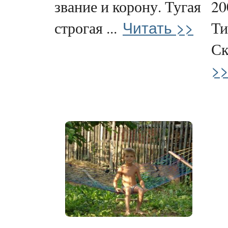
звание и корону. Тугая
20
Читать >>
строгая ...
Ти
Ск
>