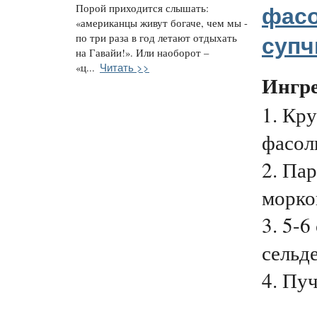
Порой приходится слышать:
фас
«американцы живут богаче, чем мы -
по три раза в год летают отдыхать
супч
на Гавайи!». Или наоборот –
Читать >>
«ц...
Ингр
1. Кр
фасоль
2. Па
морко
3. 5-6
сельде
4. Пуч