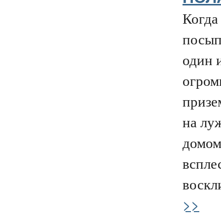
Когда 
посып
один и
огром
призе
на лу
домом
вспле
воскли
>>