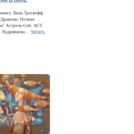
АЙ В ОКНЕ
 книгу Лизы Траткофф
"Драконы. Полная
я" Астрель-Спб, АСТ,
Читать
. Кудрявцева...