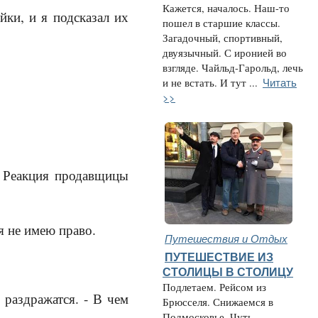
Кажется, началось. Наш-то
йки, и я подсказал их
пошел в старшие классы.
Загадочный, спортивный,
двуязычный. С иронией во
взгляде. Чайльд-Гарольд, лечь
Читать
и не встать. И тут ...
>>
а. Реакция продавщицы
я не имею право.
Путешествия и Отдых
ПУТЕШЕСТВИЕ ИЗ
СТОЛИЦЫ В СТОЛИЦУ
Подлетаем. Рейсом из
 раздражатся. - В чем
Брюсселя. Снижаемся в
Подмосковье. Чуть