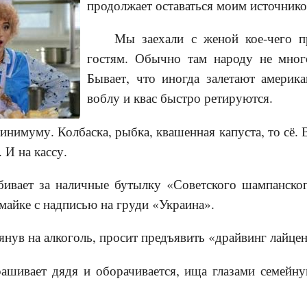
продолжает оставаться моим источник
Мы заехали с женой кое-чего п
гостям. Обычно там народу не много
Бывает, что иногда залетают америка
воблу и квас быстро ретируются.
инимуму. Колбаска, рыбка, квашенная капуста, то сё. 
. И на кассу.
бивает за наличные бутылку «Советского шампанско
майке с надписью на груди «Украина».
янув на алкоголь, просит предъявить «драйвинг лайцен
рашивает дядя и оборачивается, ища глазами семейн