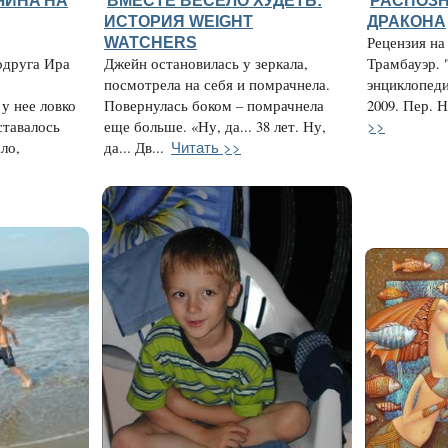
ЧИНA НА
ВМЕСТЕ ВЕСЕЛО ХУДЕТЬ:
РАСПОЗН
ИСТОРИЯ WEIGHT
ДРАКОНА
WATCHERS
Рецензия на
одруга Ира
Джейн остановилась у зеркала,
Трамбауэр. 
посмотрела на себя и помрачнела.
энциклопеди
у нее ловко
Повернулась боком – помрачнела
2009. Пер. Н
>>
ставалось
еще больше. «Ну, да... 38 лет. Ну,
Читать >>
ло,
да... Дв...