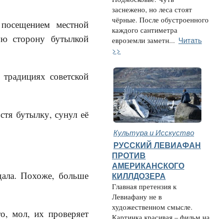
заснежено, но леса стоят
чёрные. После обустроенного
 посещением местной
каждого сантиметра
ую сторону бутылкой
Читать
евроземли заметн...
>>
 традициях советской
стя бутылку, сунул её
Культура и Исскуство
РУССКИЙ ЛЕВИАФАН
ПРОТИВ
АМЕРИКАНСКОГО
дала. Похоже, больше
КИЛЛДОЗЕРА
Главная претензия к
Левиафану не в
художественном смысле.
о, мол, их проверяет
Картинка красивая – фильм на