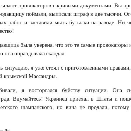
сылают провокаторов с кривыми документами. Вы пре
одавщицу поймали, выписали штраф в две тысячи. Ог
ых работ и заставили мыть бутылки на заводе. Ни че
естко!
давщица была уверена, что это те самые провокаторы 
то она оправдывала скандал.
ь ситуацию, я уже стоял с приготовленными правами,
ой крымской Массандры.
ивали, я восторгался буйству ситуации. Она с
урда. Вдумайтесь! Украинец приехал в Штаты и пошё
ветского шампанского, но вина не продали, потом
– да.