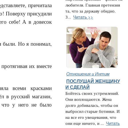
дставляете, причитала
любителя. Главная претензия
та, что за державу обидно.
о! Поверху присудили
Читать >>
З...
го себе! А в довесок
и были. Но я понимал,
 протягивая их вместе
Отношения и Интим
ПОСЛУШАЙ ЖЕНЩИНУ
ияла всеми красками
И СДЕЛАЙ
Бойтесь своих устремлений.
л в русский магазин,
Они воплощаются. Жена
у что у него не было
долго добивалась, чтобы он
выбросил старые ботинки. И
на все его увещевания, что
Читать
они еще ничего, и ...