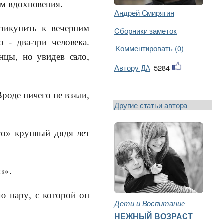
ом вдохновения.
Андрей Смирягин
рикупить к вечерним
Cборники заметок
 - два-три человека.
Комментировать (0)
нцы, но увидев сало,
Автору ДА
5284
Вроде ничего не взяли,
Другие статьи автора
го» крупный дядя лет
з».
ую пару, с которой он
Дети и Воспитание
НЕЖНЫЙ ВОЗРАСТ