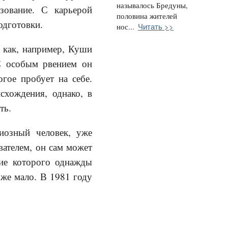
называлось Бредуны,
азование. С карьерой
половина жителей
одготовки.
Читать >>
нос...
 как, например, Куши
С особым рвением он
гое пробует на себе.
схождения, однако, в
ть.
иозный человек, уже
вателем, он сам может
ние которого однажды
оже мало. В 1981 году