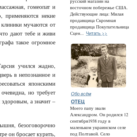
русский магазин на
массажная, гомеопат и
восточном побережье США.
Действующие лица: Милая
о, применяются некие
продавщица Скромная
й клиники мучаются от
продавщица Покупательница
 что дают тебе и живи
Читать >>
Сцен...
графа такое огромное
арсия учился жадно,
дверь в непознанное и
ресоваться японскими
 очевидна, но требует
Обо всём
 здоровым, а значит –
ОТЕЦ
Моего папу звали
Александром. Он родился 12
сентября1938 году в
рышня, безоговорочно
маленьком украинском селе
ре он бросает курить,
под Полтавой. Село