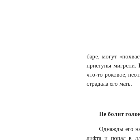
баре, могут «похва
приступы мигрени. 
что-то роковое, нео
страдала его мать.
Не болит голов
Однажды его на
лифта и попал в д