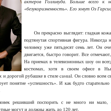
актеров Голливуда. Больше всего к 
«безукоризненность». Его зовут Оз Гарси
Он прекрасно выглядит: гладкая кожа
подтянутая спортивная фигура. Никогда 
человеку уже пятьдесят семь лет. Он оч
двигается, быстро говорит. Все отмечают,
На приемах в телевизионных шоу он все
костюмах, хотя в своем офисе в Нь
х и дорогой рубашке в стиле casual. Он словно всем 
ует понятие «успешность». И как будто старательно 
.
ловек решивший поспорить с не много ни мало,
ртные могут и должны жить до 120 лет.