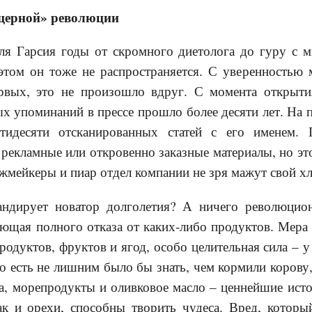
щерной» революции
я Гарсия годы от скромного диетолога до гуру с м
 этом он тоже не распространяется. С уверенностью
ервых, это не произошло вдруг. С момента открыт
х упоминаний в прессе прошло более десяти лет. На 
тидесяти отсканированных статей с его именем. 
рекламные или откровенно заказные материалы, но эт
мейкеры и пиар отдел компании не зря мажут свой хл
андирует новатор долголетия? А ничего революцио
ающая полного отказа от каких-либо продуктов. Мера
одуктов, фруктов и ягод, особо целительная сила – 
о есть не лишним было бы знать, чем кормили коров
ба, морепродукты и оливковое масло – ценнейшие ист
как и орехи, способны творить чудеса. Вред, которы