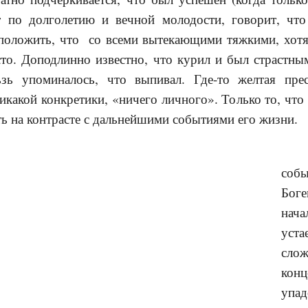
т по долголетию и вечной молодости, говорит, чт
положить, что со всеми вытекающими тяжкими, хот
сто. Доподлинно известно, что курил и был страстн
ьзь упоминалось, что выпивал. Где-то желтая пре
икакой конкретики, «ничего личного». Только то, что
ь на контрасте с дальнейшими событиями его жизни.
собы
Бог
нач
уст
с
конц
упа