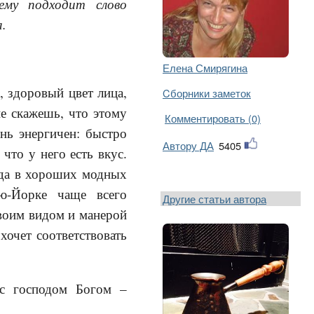
нему подходит слово
а.
Елена Смирягина
, здоровый цвет лица,
Cборники заметок
не скажешь, что этому
Комментировать (0)
ень энергичен: быстро
Автору ДА
5405
 что у него есть вкус.
гда в хороших модных
ю-Йорке чаще всего
Другие статьи автора
своим видом и манерой
хочет соответствовать
 с господом Богом –