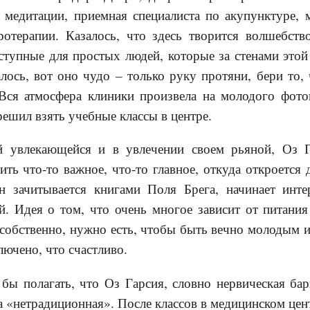
 медитации, приемная специалиста по акупунктуре, 
отерапии. Казалось, что здесь творится волшебств
ступные для простых людей, которые за стенами это
лось, вот оно чудо – только руку протяни, бери то,
 Вся атмосфера клиники произвела на молодого фото
решил взять учебные классы в центре.
й увлекающейся и в увлечении своем рьяной, Оз Г
ить что-то важное, что-то главное, откуда откроется 
н зачитывается книгами Поля Брега, начинает инте
. Идея о том, что очень многое зависит от питания
 собственно, нужно есть, чтобы быть вечно молодым и
лючено, что счастливо.
ы полагать, что Оз Гарсия, словно нервическая ба
а «нетрадиционная». После классов в медицинском цент