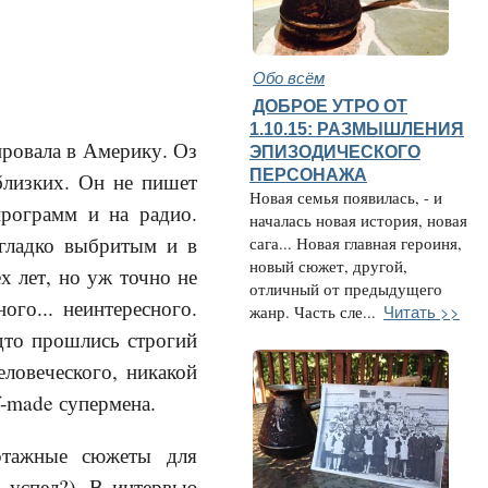
Обо всём
ДОБРОЕ УТРО ОТ
1.10.15: РАЗМЫШЛЕНИЯ
ировала в Америку. Оз
ЭПИЗОДИЧЕСКОГО
ПЕРСОНАЖА
близких. Он не пишет
Новая семья появилась, - и
программ и на радио.
началась новая история, новая
 гладко выбритым и в
сага... Новая главная героиня,
новый сюжет, другой,
х лет, но уж точно не
отличный от предыдущего
го... неинтересного.
Читать >>
жанр. Часть сле...
дто прошлись строгий
еловеческого, никакой
f-made супермена.
ортажные сюжеты для
 успел?). В интервью