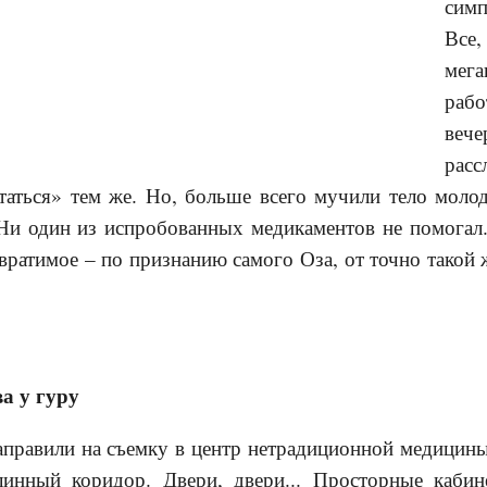
симп
Вс
мег
раб
ве
расс
статься» тем же. Но, больше всего мучили тело моло
Ни один из испробованных медикаментов не помогал.
твратимое – по признанию самого Оза, от точно такой
а у гуру
правили на съемку в центр нетрадиционной медицины
линный коридор. Двери, двери... Просторные каби