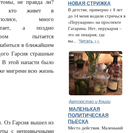
томы, не правда ли?
НОВАЯ СТРИЖКА
е, кто живет в
В детстве, примерно с 8 лет
до 14 меня водили стричься в
аполисе, много
«Перукарню» на проспекте
отает, а поздно
Гагарина. Нет, перукарня –
это не пекарня, где
чером пытается
Читать >>
вы...
лабиться в ближайшем
дого Гарсия страшные
 В этой напасти было
 же мигрени всю жизнь
Авторство и Книги
МАЛЕНЬКАЯ
ПОЛИТИЧЕСКАЯ
. Оз Гарсия вышел из
ПЬЕСКА
Место действия. Маленький
неты с непривычными