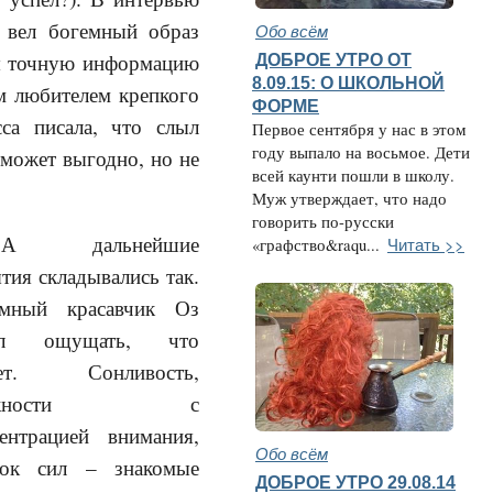
о вел богемный образ
Обо всём
я точную информацию
ДОБРОЕ УТРО ОТ
8.09.15: О ШКОЛЬНОЙ
ым любителем крепкого
ФОРМЕ
сса писала, что слыл
Первое сентября у нас в этом
году выпало на восьмое. Дети
 может выгодно, но не
всей каунти пошли в школу.
Муж утверждает, что надо
говорить по-русски
А дальнейшие
Читать >>
«графство&raqu...
тия складывались так.
емный красавчик Оз
ал ощущать, что
ает. Сонливость,
ложности с
ентрацией внимания,
Обо всём
док сил – знакомые
ДОБРОЕ УТРО 29.08.14