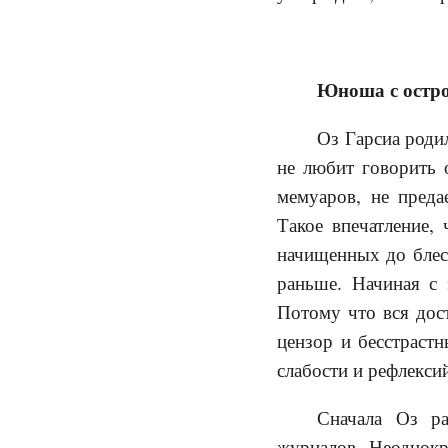
Юноша с остро
Оз Гарсиа роди
не любит говорить 
мемуаров, не преда
Такое впечатление,
начищенных до блеск
раньше. Начиная с 
Потому что вся дос
цензор и бесстрастн
слабости и рефлекси
Сначала Оз ра
журналов. Неоднокр