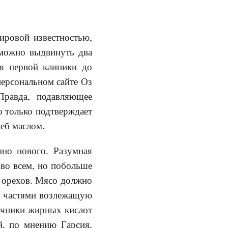
ировой известностью,
 можно выдвинуть два
ия первой клиники до
персональном сайте Оз
Правда, подавляющее
о только подтверждает
еб маслом.
нно нового. Разумная
 во всем, но побольше
у орехов. Мясо должно
у, частями возлежащую
очники жирных кислот
й, по мнению Гарсия,