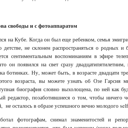
ва свободы и с фотоаппаратом
лся на Кубе. Когда он был еще ребенком, семья эмигр
о детстве, не склонен распространяться о родных и 
ется сентиментальным воспоминаниям в эфире теле
 что он появился на свет сразу двадцатипятилетним,
а ботинках. Ну, может быть, в возрасте двадцати тре
этого возраста, вы можете узнать об Озе Гарсия мно
тупная биография словно выхолощена, по ней как бу
ый редактор, позаботившиеся о том, чтобы ничего ч
й, не осталось в образе успешного вечно молодого sel
ботал фотографам, снимал знаменитостей и реп
атно подчеркивается, что был успешен (когда только