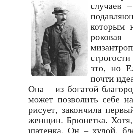
случаев 
подавля
которым 
рокова
мизантро
строгости
это, но 
почти иде
Она – из богатой благор
может позволить себе н
рисует, закончила перв
женщин. Брюнетка. Хотя,
шатенка. Он – худой, б