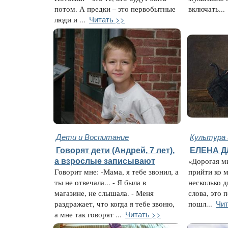
потом. А предки – это первобытные
включать...
Читать >>
люди и ...
Дети и Воспитание
Культура 
Говорят дети (Андрей, 7 лет),
ЕЛЕНА Д
а взрослые записывают
«Дорогая м
Говорит мне: -Мама, я тебе звонил, а
прийти ко м
ты не отвечала... - Я была в
несколько д
магазине, не слышала. - Меня
слова, это 
Чит
раздражает, что когда я тебе звоню,
пошл...
Читать >>
а мне так говорят ...