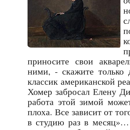
н
с
п
к
п
приносите свои акваре
ними, - скажите только
классик американской р
Хомер забросал Елену Ди
работа этой зимой може
плоха. Все зависит от тог
в студию раз в месяц»…