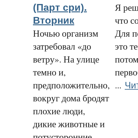
Я реш
(Парт сри).
что с
Вторник
Ночью организм
Для п
затребовал «до
это т
ветру». На улице
потом
темно и,
перво
Чи
предположительно,
...
вокруг дома бродят
плохие люди,
дикие животные и
потусторонние