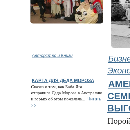
Авторство и Книги
Бизне
Экон
КАРТА ДЛЯ ДЕДА МОРОЗА
АМЕ
Сказка о том, как Баба Яга
отправила Деда Мороза в Австралию
СЕМ
Читать
и горько об этом пожалела...
>>
ВЫГ
Порой