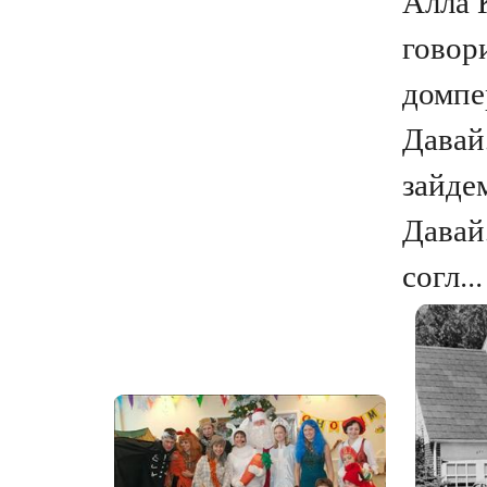
Алла 
говор
домпе
Давай,
зайде
Давай,
согл...