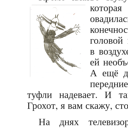
котора
овадил
конечно
головой 
в воздух
ей необъ
А ещё д
передни
туфли надевает. И та
Грохот, я вам скажу, сто
На днях телевизо