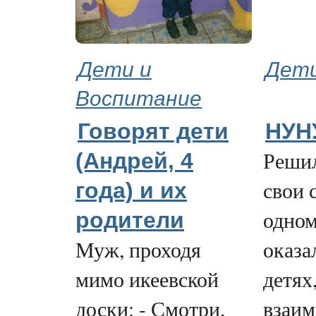
Дети и
Дети
Воспитание
Говорят дети
НУН
Решил
(Андрей, 4
свои 
года) и их
одном
родители
Муж, проходя
оказа
мимо икеевской
детях,
доски: - Смотри,
взаим