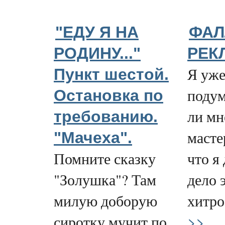
"ЕДУ Я НА
ФАЛ
РОДИНУ..."
РЕКЛ
Я уже
Пункт шестой.
подум
Остановка по
ли мн
требованию.
масте
"Мачеха".
Помните сказку
что я
"Золушка"? Там
дело 
милую доборую
хитрое
>>
сиротку мучит по