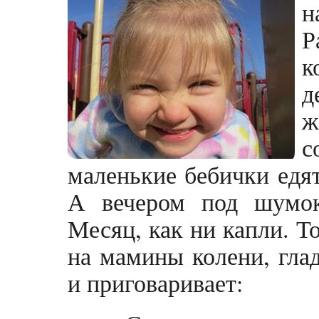
н
Р
к
д
с
маленькие бебички едят 
А вечером под шумок
Месяц, как ни капли. Т
на мамины колени, глад
и приговаривает: