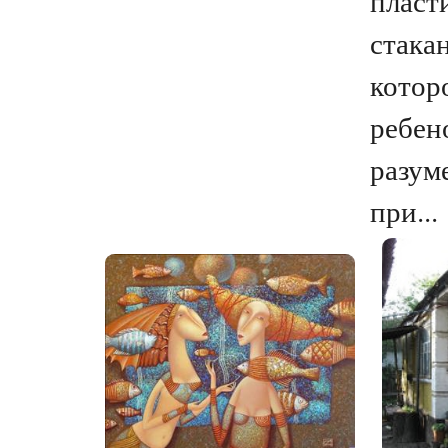
пласт
стака
котор
ребен
разуме
при...