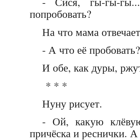
- Сися, гы-гы-гы..
попробовать?
На что мама отвечает
- А что её пробовать?
И обе, как дуры, ржу
* * *
Нуну рисует.
- Ой, какую клёву
причёска и реснички. А 