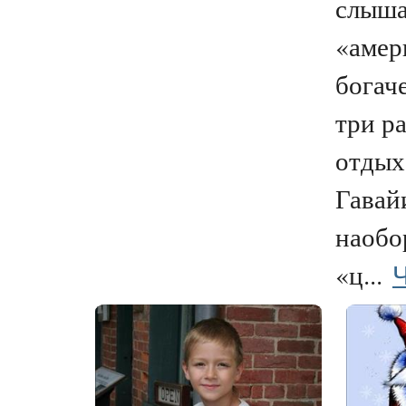
слыша
«амер
богаче
три ра
отдых
Гавай
наобо
Ч
«ц...