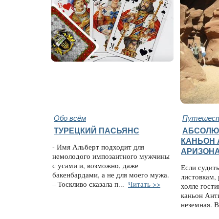
Обо всём
Путешест
ТУРЕЦКИЙ ПАСЬЯНС
АБСОЛЮ
КАНЬОН 
- Имя Альберт подходит для
АРИЗОН
немолодого импозантного мужчины
с усами и, возможно, даже
Если судит
бакенбардами, а не для моего мужа.
листовкам,
– Тоскливо сказала п...
Читать >>
холле гост
каньон Ант
неземная. 